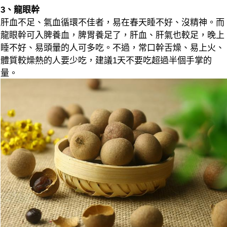
3、龍眼幹
肝血不足、氣血循環不佳者，易在春天睡不好、沒精神。而
龍眼幹可入脾養血，脾胃養足了，肝血、肝氣也較足，晚上
睡不好、易頭暈的人可多吃。不過，常口幹舌燥、易上火、
體質較燥熱的人要少吃，建議1天不要吃超過半個手掌的
量。