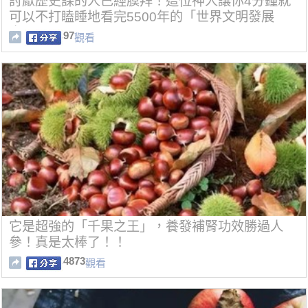
討厭歷史課的人已經膜拜！這位神人讓你4分鐘就
可以不打瞌睡地看完5500年的「世界文明發展
史」！
97
觀看
它是超強的「千果之王」，養發補腎功效勝過人
參！真是太棒了！！
4873
觀看