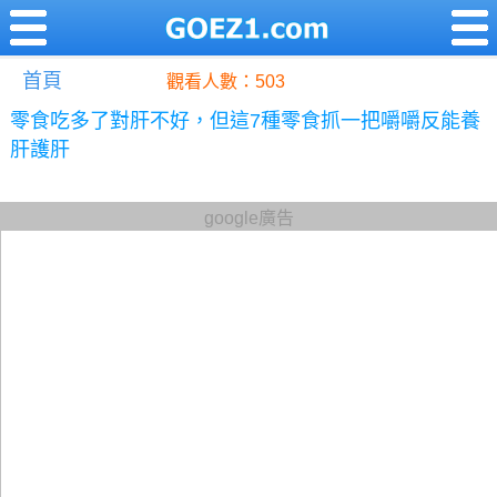
首頁
觀看人數：503
零食吃多了對肝不好，但這7種零食抓一把嚼嚼反能養
肝護肝
google廣告