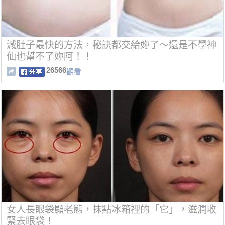
減肚子最快的方法，秘訣都交給妳了～還是不學神
仙也幫不了妳阿！！
26566
觀看
女人長眼袋顯老態，抹點冰箱裡的「它」，滋潤收
緊去眼袋！