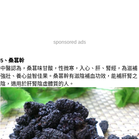
sponsored ads
5、桑葚幹
中醫認為，桑葚味甘酸，性微寒，入心、肝、腎經，為滋補
強壯、養心益智佳果。桑葚幹有滋陰補血功效，能補肝腎之
陰，適用於肝腎陰虛體質的人。