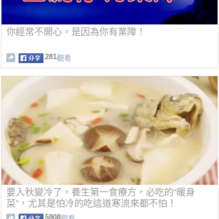
你經常不開心，是因為你有業障！
281
觀看
要入秋變冷了，養生第一食療方，必吃的“暖身
菜”，尤其是怕冷的吃這道寒流來都不怕！
5908
觀看