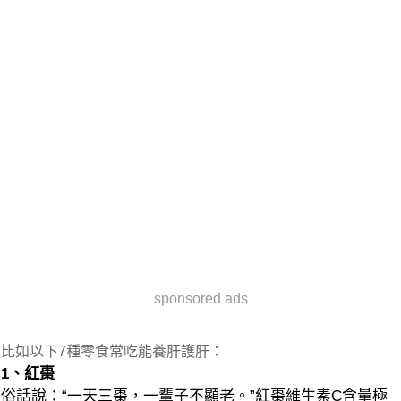
sponsored ads
比如以下7種零食常吃能養肝護肝：
1、紅棗
俗話說：“一天三棗，一輩子不顯老。”紅棗維生素C含量極