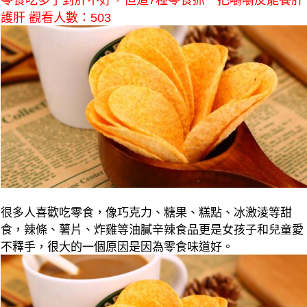
零食吃多了對肝不好，但這7種零食抓一把嚼嚼反能養肝
護肝 觀看人數：503
很多人喜歡吃零食，像巧克力、糖果、糕點、冰激淩等甜
食，辣條、薯片、炸雞等油膩辛辣食品更是女孩子和兒童愛
不釋手，很大的一個原因是因為零食味道好。