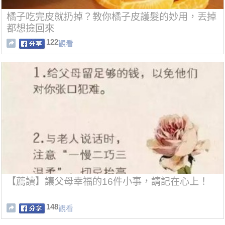
橘子吃完皮就扔掉？教你橘子皮護髮的妙用，丟掉
都想撿回來
122
觀看
【薦讀】讓父母幸福的16件小事，請記在心上！
148
觀看