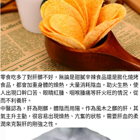
零食吃多了對肝髒不好，無論是甜膩辛辣食品還是膨化燒烤
食品，都會加重身體的燥熱，大量消耗陰血，助火生熱，使
人出現口幹口苦、眼睛紅腫、咽喉腫痛等肝火旺的情況，從
而不利養肝。
中醫認為，肝為剛髒，體陰而用陽。作為風木之髒的肝，其
氣主升主動，很容易出現燥熱、亢奮的狀態，需要肝血的柔
潤來克製肝的剛強之性。