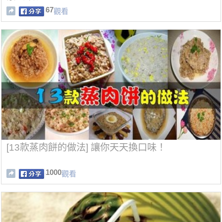
67
觀看
[13款蒸肉餅的做法] 讓你天天換口味！
1000
觀看