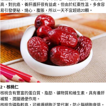
高，對抗癌、養肝護肝很有益處。但由於紅棗性溫，多食容
易引發便秘、燒心、腹脹，所以一天不宜超過20顆。
2、核桃仁
核桃含有豐富的蛋白質、脂肪、礦物質和維生素，具有養肝
補腎、潤腸通便作用。
核桃含磷脂較高，可維護細胞正常代謝，防止腦細胞衰退。