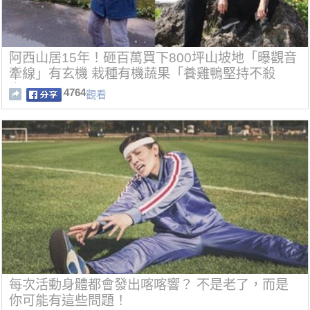
阿西山居15年！砸百萬買下800坪山坡地「曝觀音
牽線」有玄機 栽種有機蔬果「養雞鴨堅持不殺
生」
4764
觀看
每次活動身體都會發出喀喀響？ 不是老了，而是
你可能有這些問題！