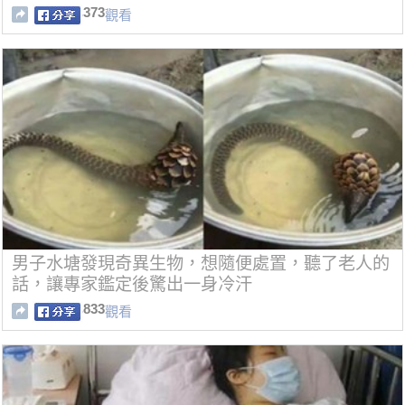
373
觀看
男子水塘發現奇異生物，想隨便處置，聽了老人的
話，讓專家鑑定後驚出一身冷汗
833
觀看