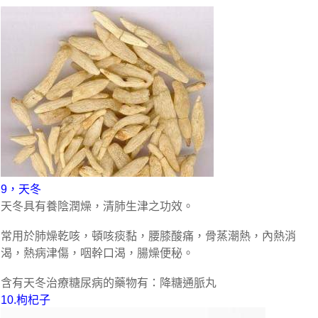
9，天冬
天冬具有養陰潤燥，清肺生津之功效。
常用於肺燥乾咳，頓咳痰黏，腰膝酸痛，骨蒸潮熱，內熱消
渴，熱病津傷，咽幹口渴，腸燥便秘。
含有天冬治療糖尿病的藥物有：降糖通脈丸
10.枸杞子