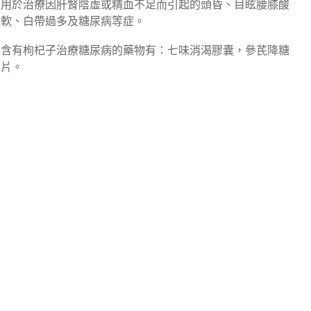
用於治療因肝腎陰虛或精血不足而引起的頭昏、目眩腰膝酸
軟、白帶過多及糖尿病等症。
含有枸杞子治療糖尿病的藥物有：七味消渴膠囊，參芪降糖
片。