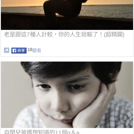
老是跟這7種人計較，你的人生就輸了！(超精闢)
18
觀看
自閉兒爸媽想知道的11個q＆a