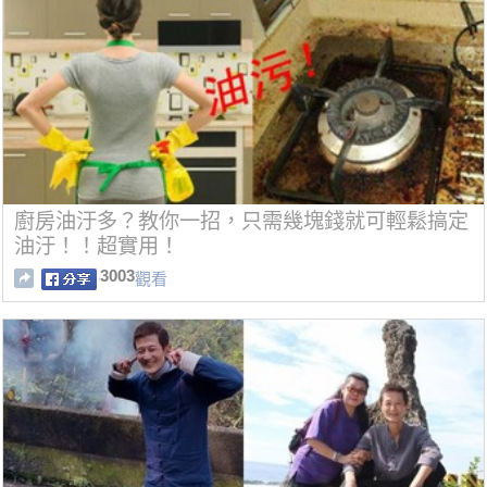
廚房油汙多？教你一招，只需幾塊錢就可輕鬆搞定
油汙！！超實用！
3003
觀看