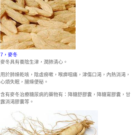
7，麥冬
麥冬具有養陰生津，潤肺清心。
用於肺燥乾咳，陰虛癆嗽，喉痹咽痛，津傷口渴，內熱消渴，
心煩失眠，腸燥便秘。
含有麥冬治療糖尿病的藥物有：降糖舒膠囊，降糖甯膠囊，甘
露消渴膠囊等。