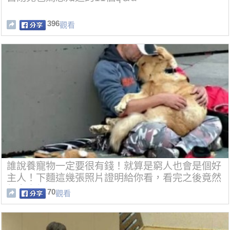
396
觀看
誰說養寵物一定要很有錢！就算是窮人也會是個好
主人！下麵這幾張照片證明給你看，看完之後竟然
很多人都哭了..
70
觀看