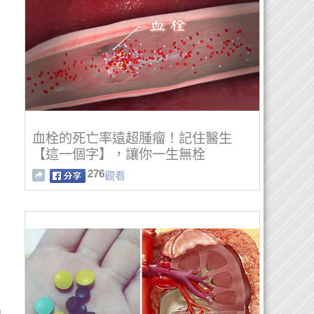
血栓的死亡率遠超腫瘤！記住醫生
【這一個字】，讓你一生無栓
276
觀看