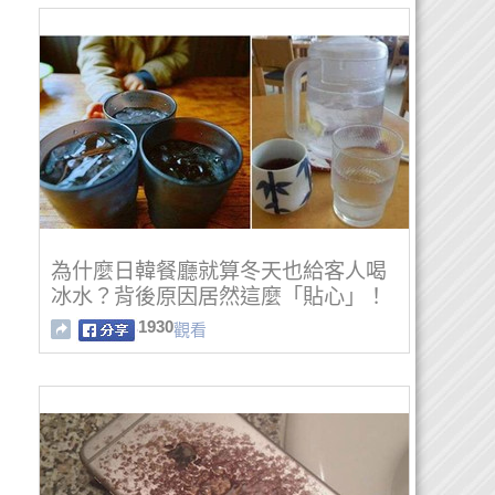
為什麼日韓餐廳就算冬天也給客人喝
冰水？背後原因居然這麼「貼心」！
1930
觀看