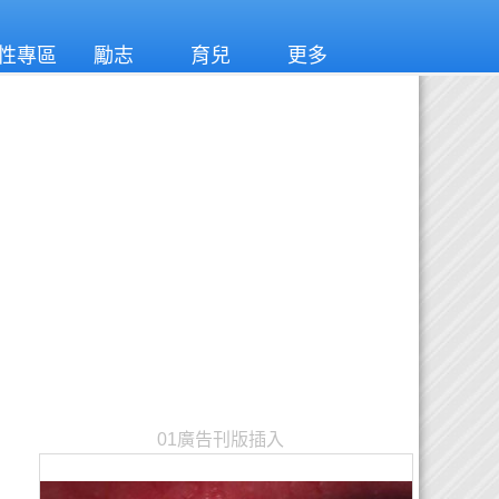
性專區
勵志
育兒
更多
01廣告刊版插入