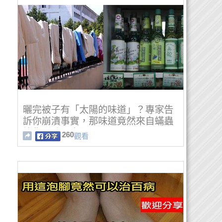
曬完被子有「太陽的味道」？專家告
訴你崩潰事實，那味道竟然來自蟎蟲
烤焦所致…太惡心了！
260
觀看