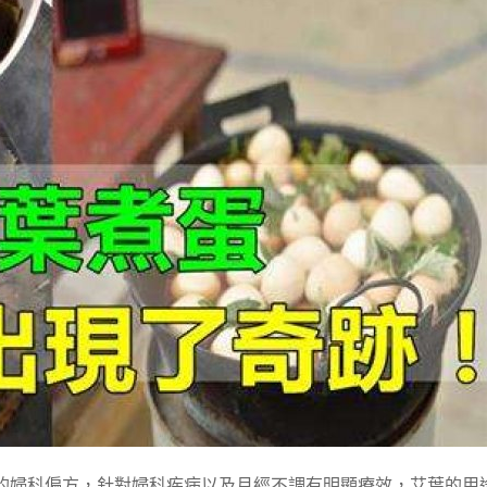
的婦科偏方，針對婦科疾病以及月經不調有明顯療效，艾葉的用