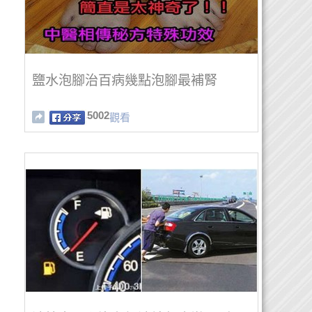
鹽水泡腳治百病幾點泡腳最補腎
5002
觀看