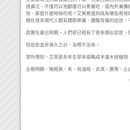
很廣泛，不僅可以泡腳還可以煮著吃，是內外兼備
效，那麼什麼時候吃呢？艾葉煮蛋到底有哪些奇效
現在很多現代人都有關節疼痛、腰酸背痛的症狀，
其實在遠古時期，人們就已經有了很多類似症狀，
但這些並非長久之計，治標不治本。
眾所周知，艾草是多年生草本或略成半灌木狀植物
主根明顯，略粗長，有，有溫經、去濕、散寒、止