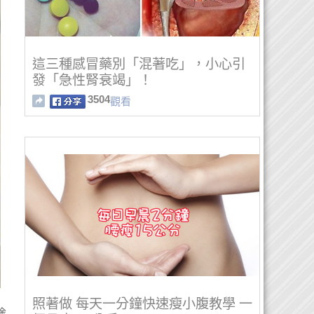
這三種感冒藥別「混著吃」，小心引
發「急性腎衰竭」！
3504
觀看
照著做 每天一分鐘快速瘦小腹教學 一
途