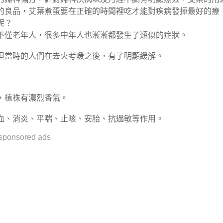
的良品，艾葉煮蛋要在正確的時間裡吃才能對疾病發揮最好的療
呢？
不僅老年人，很多中年人也漸漸都發生了類似的症狀。
但當時的人們在去火考暖之後，有了明顯緩解。
，植株有濃烈香氣。
血、消炎、平喘、止咳、安胎、抗過敏等作用。
sponsored ads