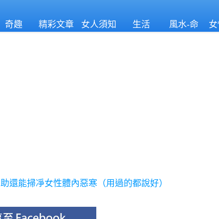
奇趣
精彩文章
女人須知
生活
風水-命
女
理
幫助還能掃凈女性體內惡寒（用過的都說好）