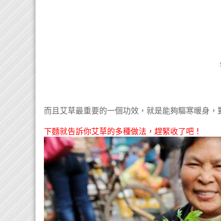
而且艾草最重要的一個功效，就是能夠驅寒暖身，
下麵就告訴你艾草的多種做法，趕緊收了吧！