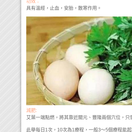
功效：
具有溫經，止血，安胎，散寒作用。
減肥:
艾葉一端點燃，將其靠近關元、豐隆兩個穴位，只
此舉每日1次，10次為1療程，一般3～5個療程能