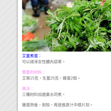
艾薑煮蛋：
可以掃淨女性體內惡寒。
需要的材料：
艾葉15克，生薑25克，雞蛋2個。
做法：
三種材料加適量水同煮。
雞蛋熟後，剝殼，再放進原汁中煨片刻。