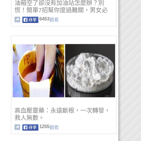
油箱空了卻沒有加油站怎麼辦？別
慌！簡單7招幫你度過難關，男女必
學，分享出去！
6453
觀看
高血壓靈藥：永遠斷根，一次轉發，
救人無數。
1255
觀看