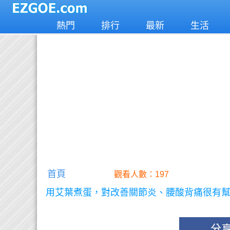
熱門
排行
最新
生活
首頁
觀看人數：197
用艾葉煮蛋，對改善關節炎、腰酸背痛很有