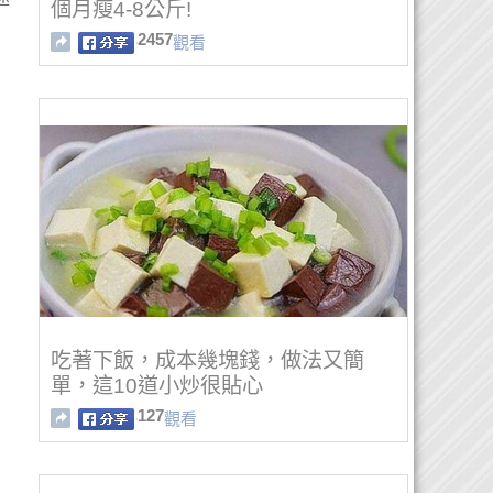
個月瘦4-8公斤!
2457
觀看
吃著下飯，成本幾塊錢，做法又簡
單，這10道小炒很貼心
127
觀看