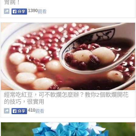
胃病！
1390
觀看
經常吃紅豆，可不軟爛怎麼辦？教你2個軟爛開花
的技巧，很實用
410
觀看