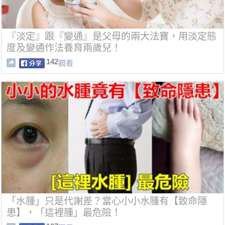
『淡定』跟『變通』是父母的兩大法寶，用淡定態
度及變通作法養育兩歲兒！
142
觀看
「水腫」只是代謝差？當心小小水腫有【致命隱
患】，「這裡腫」最危險！