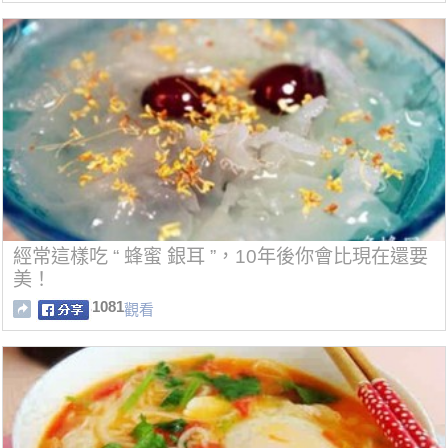
經常這樣吃 “ 蜂蜜 銀耳 ”，10年後你會比現在還要
美！
1081
觀看