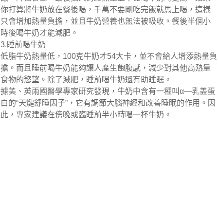
你打算將牛奶放在餐後喝，千萬不要剛吃完飯就馬上喝，這樣
只會增加熱量負擔，並且牛奶營養也無法被吸收。餐後半個小
時後喝牛奶才能減肥。
3.睡前喝牛奶
低脂牛奶熱量低，100克牛奶才54大卡，並不會給人增添熱量負
擔。而且睡前喝牛奶能夠讓人產生飽腹感，減少對其他高熱量
食物的慾望。除了減肥，睡前喝牛奶還有助睡眠。
據美、英兩國醫學專家研究發現，牛奶中含有一種叫α—乳盖蛋
白的“天煡舒睡因子”，它有調節大腦神經和改善睡眠的作用。因
此，專家建議在傍晚或臨睡前半小時喝一杯牛奶。