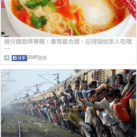
幾分鐘面條專輯，養胃最合適，記得做給家人吃哦
~~
2197
觀看