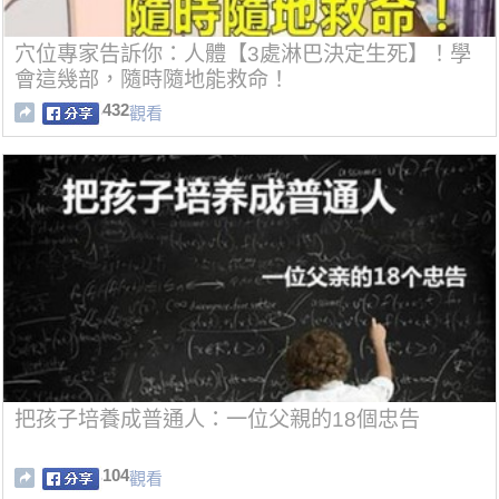
穴位專家告訴你：人體【3處淋巴決定生死】！學
會這幾部，隨時隨地能救命！
432
觀看
把孩子培養成普通人：一位父親的18個忠告
104
觀看