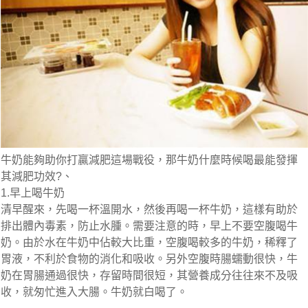
牛奶能夠助你打贏減肥這場戰役，那牛奶什麼時候喝最能發揮
其減肥功效?、
1.早上喝牛奶
清早醒來，先喝一杯溫開水，然後再喝一杯牛奶，這樣有助於
排出體內毒素，防止水腫。需要注意的時，早上不要空腹喝牛
奶。由於水在牛奶中佔較大比重，空腹喝較多的牛奶，稀釋了
胃液，不利於食物的消化和吸收。另外空腹時腸蠕動很快，牛
奶在胃腸通過很快，存留時間很短，其營養成分往往來不及吸
收，就匆忙進入大腸。牛奶就白喝了。