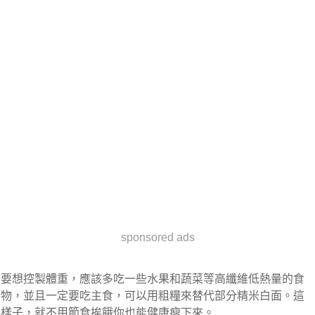
sponsored ads
要想控製體重，應該多吃一些水果和蔬菜等高纖維低熱量的食
物，並且一定要吃主食，可以用粗糧來替代部分精米白面。這
樣子，就不用節食挨餓你也能健康瘦下來。