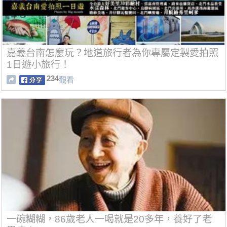
嘉義台南怎麼玩？地道旅行者為你專屬定製愛拍照
1日遊小旅行！
234
觀看
一碗糊糊，86歲老人一喝就是20多年，養好了老