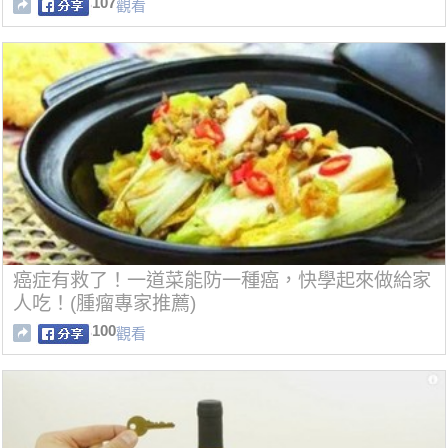
107
觀看
癌症有救了！一道菜能防一種癌，快學起來做給家
人吃！(腫瘤專家推薦)
100
觀看