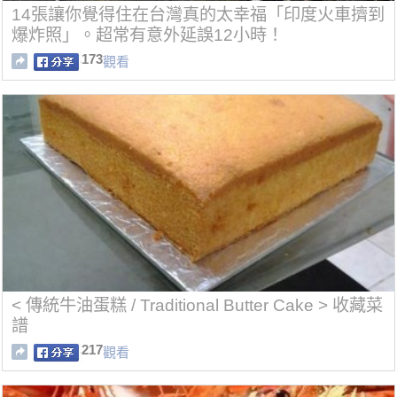
14張讓你覺得住在台灣真的太幸福「印度火車擠到
爆炸照」。超常有意外延誤12小時！
173
觀看
< 傳統牛油蛋糕 / Traditional Butter Cake > 收藏菜
譜
217
觀看