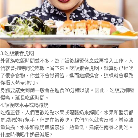
3.吃飯狼吞虎咽
外餐族吃飯時間並不多，為了飯後趕緊休息或再投入工作，人
們就會把時間從吃飯上省下來。吃飯狼吞虎咽，就算你已經吃
了很多食物，你並不會覺得飽，進而繼續進食，這樣就會導致
你攝入熱量增加。
身體要感受到飽一般會在進食20分鐘以後。因此，吃飯要細嚼
慢嚥，延長吃飯時間。
4.飯後吃水果或喝酸奶
吃過正餐，人們喜歡吃點水果或喝酸奶來解膩。水果和酸奶都
是減肥的好幫手，但是在飯後吃，它們角色就會反轉，增添熱
量負擔。水果和酸奶飽腹感強，熱量低，建議在兩餐之間吃。
什麼時候喝牛奶最減肥?