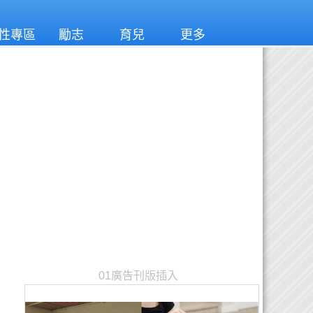
性專區
勵志
育兒
更多
01廣告刊版插入