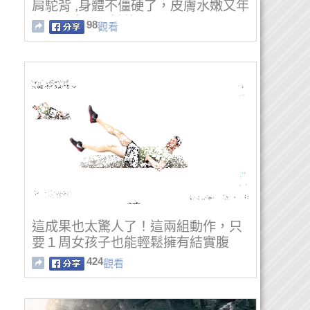
肩駝背 ,身體不僵硬了，皮膚水嫩又年
輕 , 60歲不長皺紋
98
觀看
這成果也太驚人了！這兩組動作，只
要１周女孩子也能輕鬆擁有結實腹
肌！
424
觀看