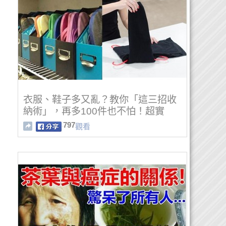
衣服、鞋子多又亂？教你「這三招收
納術」，再多100件也不怕！超實
用！
797
觀看