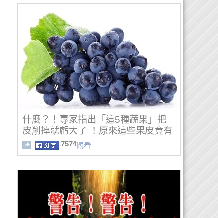
什麼？！專家指出「這5種蔬果」把
皮削掉就虧大了 ！原來這些果皮竟有
不為人知的「營養價值」！
7574
觀看