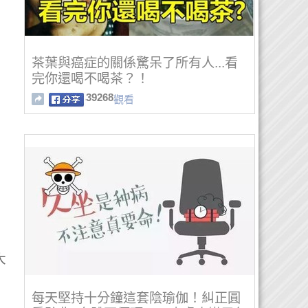
茶葉與癌症的關係驚呆了所有人...看
完你還喝不喝茶？！
39268
觀看
大
每天堅持十分鐘這套陰瑜伽！糾正圓