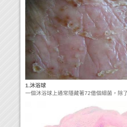
1.沐浴球
一個沐浴球上通常隱藏著72億個細菌，除