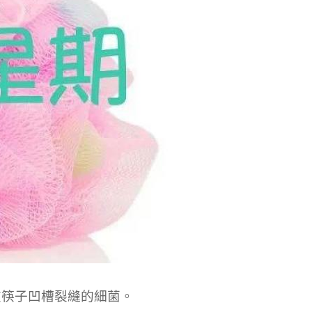
在筷子凹槽裂縫的細菌。