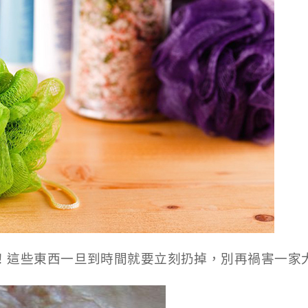
！這些東西一旦到時間就要立刻扔掉，別再禍害一家