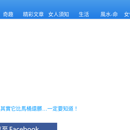
奇趣
精彩文章
女人須知
生活
風水-命
女
理
！其實它比馬桶還髒…一定要知道！