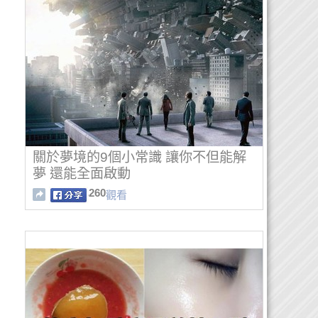
關於夢境的9個小常識 讓你不但能解
夢 還能全面啟動
260
觀看