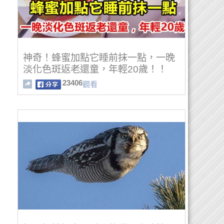
神奇！蜂蜜加點它睡前抹一點，一晚
淡化色斑返老還童，年輕20歲！！
23406
觀看