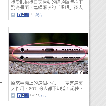
攝影師拍攝白天活動的貓頭鷹時拍下
驚奇畫面，連續兩次的「瞪眼」讓大
家都笑翻了！
303
觀看
一
原來手機上的這個小孔「」竟有這麼
大作用，80％的人都不知道！記住，
千萬別去捅它！
12873
觀看