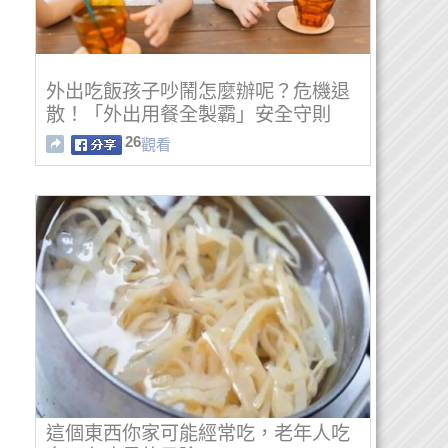
外出吃飯孩子吵鬧怎麼辦呢？危機退
散！「外出用餐全製霸」安全守則
26
觀看
這個東西你家可能經常吃，老年人吃