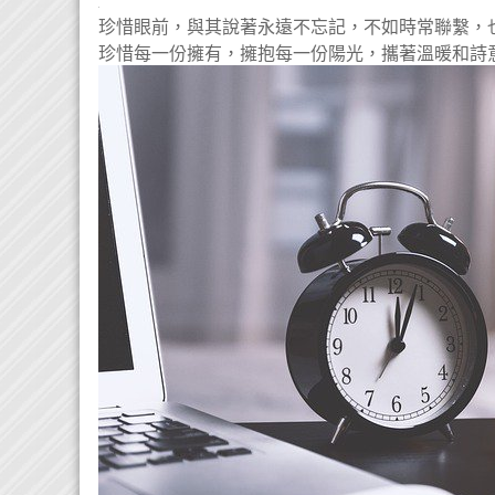
珍惜眼前，與其說著永遠不忘記，不如時常聯繫，
珍惜每一份擁有，擁抱每一份陽光，攜著溫暖和詩