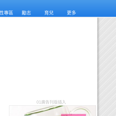
性專區
勵志
育兒
更多
01廣告刊版插入