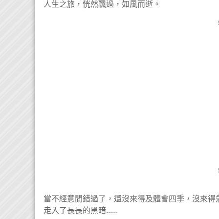
人生之旅，恍然飄過，如風而逝。
當不經意間錯過了，還沒來得及體會四季，沒來得
走入了長長的黑暗......