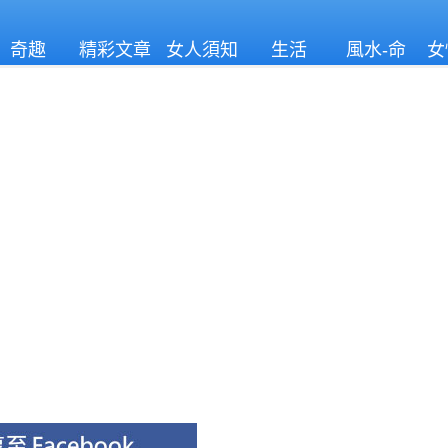
奇趣
精彩文章
女人須知
生活
風水-命
女
理