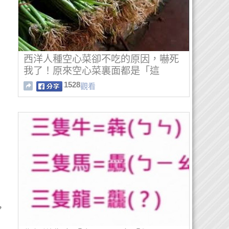
西洋人種空心菜卻不吃的原因，嚇死
我了！原來空心菜裏面都是「這
個」...
1528
觀看
，