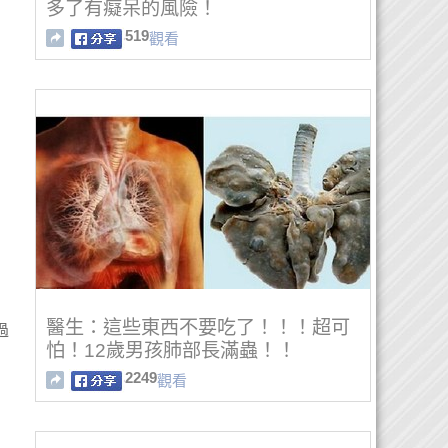
多了有癡呆的風險！
519
觀看
醫生：這些東西不要吃了！！！超可
過
怕！12歲男孩肺部長滿蟲！！
2249
觀看