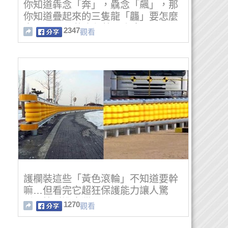
你知道犇念「奔」，驫念「飆」，那
你知道疊起來的三隻龍「龘」要怎麼
念嗎？99％的人都答不上來……
2347
觀看
護欄裝這些「黃色滾輪」不知道要幹
嘛…但看完它超狂保護能力讓人驚
呼：快引進臺灣(影)
1270
觀看