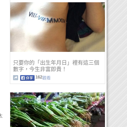
只要你的「出生年月日」裡有這三個
數字，今生非富即貴！
162
觀看
太