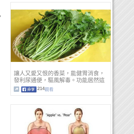
，
讓人又愛又恨的香菜，能健胃消食，
發利尿通便，驅風解毒。功能居然這
麽多！
214
觀看