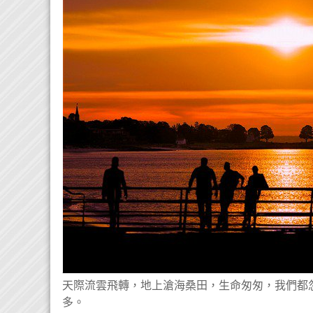
天際流雲飛轉，地上滄海桑田，生命匆匆，我們都
多。