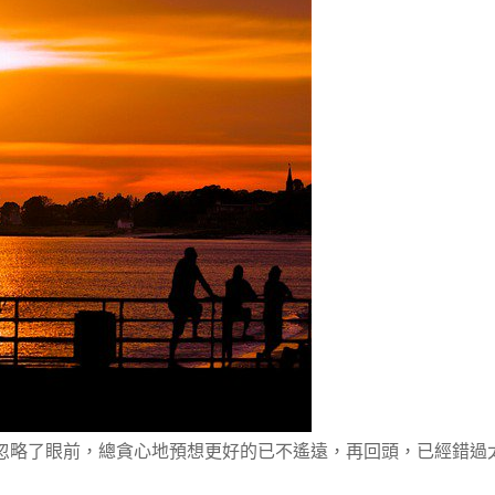
忽略了眼前，總貪心地預想更好的已不遙遠，再回頭，已經錯過