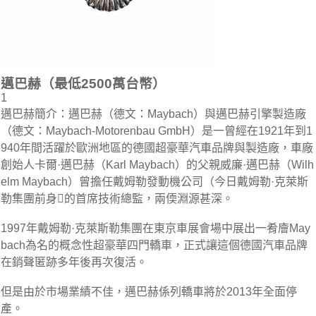
邁巴赫（最低2500萬台幣）
1
邁巴赫簡介：邁巴赫（德文：Maybach）與邁巴赫引擎製造廠
（德文：Maybach-Motorenbau GmbH）是一曾經在1921年到1
940年間活躍於歐洲地區的德國超豪華汽車品牌與製造廠，車廠
創始人卡爾·邁巴赫（Karl Maybach）的父親威廉·邁巴赫（Wilh
elm Maybach）曾擔任戴姆勒發動機公司（今日戴姆勒·克萊斯
勒集團前身﷝的首席技術總監，兩偄淵源甚深。
1997年戴姆勒·克萊斯勒集團在東京車展會場中展出一肴廥May
bach為名的概念性超豪華四門轎車，正式讓這個德國汽車品牌
在銷聲匿跡多年後再次復活。
但是由於市場業績不佳，邁巴赫係列轎車將於2013年全面停
產。