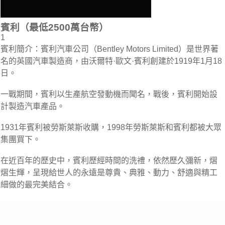
賓利（最低2500萬台幣）
1
賓利簡介：賓利汽車公司（Bentley Motors Limited）是世界著
名的英國汽車製造商，由沃爾特·歐文·賓利創建於1919年1月18
日。
一戰期間，賓利以生產航空發動機而聞名，戰後，賓利開始設
計製造汽車產品。
1931年賓利被勞斯萊斯收購，1998年勞斯萊斯和賓利都被大眾
集團買下。
在近百年的歷史中，賓利歷經時間的洗禮，依然歷久彌新，熠
熠生輝，呈現給世人的永遠是尊貴、典雅、動力、舒適與精工
細做的最完美結合。