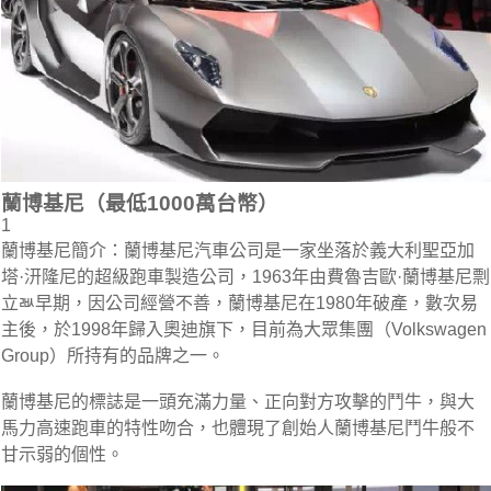
蘭博基尼（最低1000萬台幣）
1
蘭博基尼簡介：蘭博基尼汽車公司是一家坐落於義大利聖亞加
塔·汧隆尼的超級跑車製造公司，1963年由費魯吉歐·蘭博基尼剽
立ㅫ早期，因公司經營不善，蘭博基尼在1980年破產，數次易
主後，於1998年歸入奧迪旗下，目前為大眾集團（Volkswagen
Group）所持有的品牌之一。
蘭博基尼的標誌是一頭充滿力量、正向對方攻擊的鬥牛，與大
馬力高速跑車的特性吻合，也體現了創始人蘭博基尼鬥牛般不
甘示弱的個性。