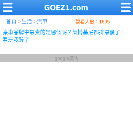
首頁
>
生活
>
汽車
觀看人數：1695
豪車品牌中最貴的是哪個呢？蘭博基尼都排最後了！
看玩我醉了
google廣告