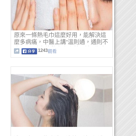
原來一條熱毛巾這麼好用，能解決這
麼多病痛，中醫上講“溫則通，通則不
痛”，用毛巾熱敷實際上就是達到溫通
1243
觀看
的效果