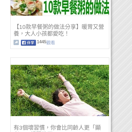
【10款早餐粥的做法分享】暖胃又營
養，大人小孩都愛吃！
1445
觀看
有3個壞習慣，你會比同齡人更「顯