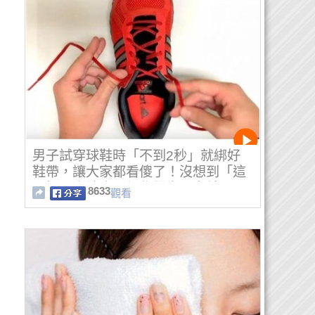
男子試穿球鞋時「不到2秒」就綁好
鞋帶，讓大家都看傻了！沒想到「這
一招」竟讓店員都覺得自己白幹了...
8633
觀看
太強了啦！