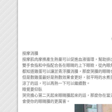
按摩消腫
按摩肌肉摩擦產生熱量可以促進血液循環，幫助排
雙手食指和中指配合各在眼睛的上下眼瞼，從內眼角
都知道雞蛋可以讓淤青浮腫消腫，那麼哭腫的眼睛
但是敷雞蛋最好是熱敷效果會更好，就平時的水煮
涼了的話，可以再熱一下可以繼續敷。
睡覺要仰臥
哭完擔心第二天起來眼睛腫起來的話，那麼你在當
會使你的眼睛腫的更厲害。