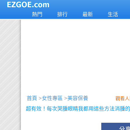
熱門
排行
最新
生活
首頁
>
女性專區
>
美容保養
觀看人數
超有效！每次哭腫眼睛我都用這些方法消腫的..