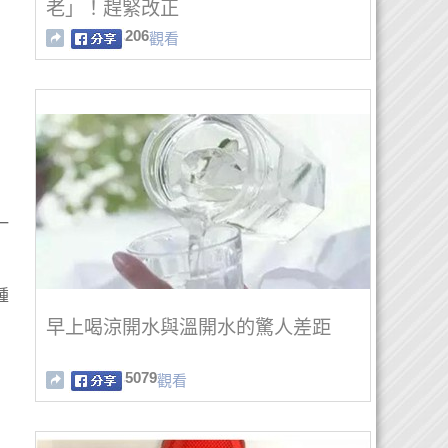
老」！趕緊改正
206
觀看
一
腫
早上喝涼開水與溫開水的驚人差距
5079
觀看