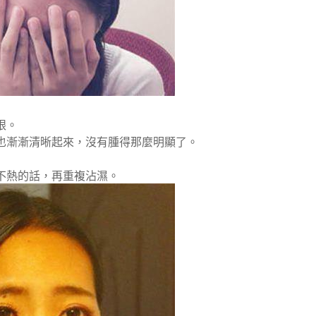
眼。
也漸漸清晰起來，沒有腫得那麼明顯了。
不熱的話，再重複沾濕。