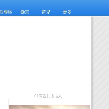
性專區
勵志
育兒
更多
01廣告刊版插入