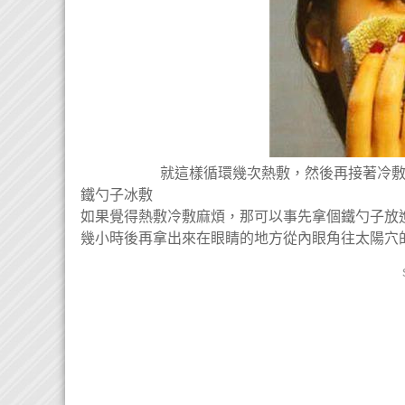
就這樣循環幾次熱敷，然後再接著冷
鐵勺子冰敷
如果覺得熱敷冷敷麻煩，那可以事先拿個鐵勺子放
幾小時後再拿出來在眼睛的地方從內眼角往太​​陽