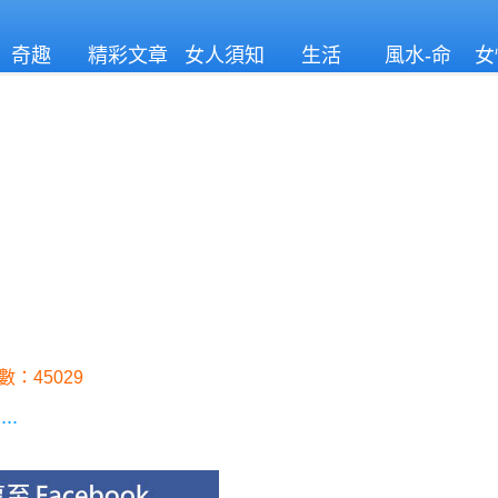
奇趣
精彩文章
女人須知
生活
風水-命
女
理
：45029
.