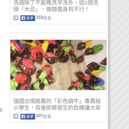
洗頭除了不能晚洗早洗外，這5個洗
頭「大忌」，做錯傷身到不行！
153
觀看
強國出現詭異的「彩色蝸牛」專賣給
小學生，背後即將發生的危機讓大家
臥
都怒炸了！
207
觀看