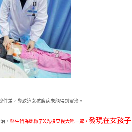
療條件差，導致這女孩腹病未能得到醫治。
發現在女孩子
診治，
醫生們為她做了X光檢查後大吃一驚，