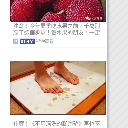
注意！今年夏季吃水果之前，千萬別
忘了這個步驟！愛水果的朋友，一定
不要錯過～
1705
觀看
什麼！《不用清洗的腳踏墊》再也不