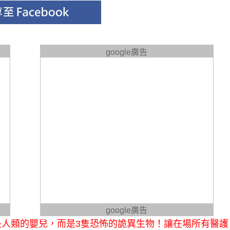
google廣告
google廣告
是人類的嬰兒，而是3隻恐怖的詭異生物！讓在場所有醫護