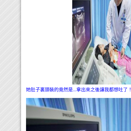
她肚子裏頭裝的竟然是...拿出來之後讓我都想吐了