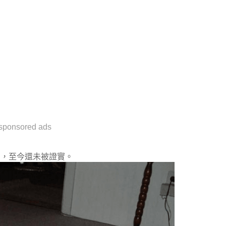
sponsored ads
法，至今還未被證實。