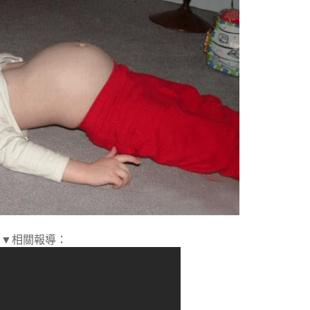
▼
相關報導：