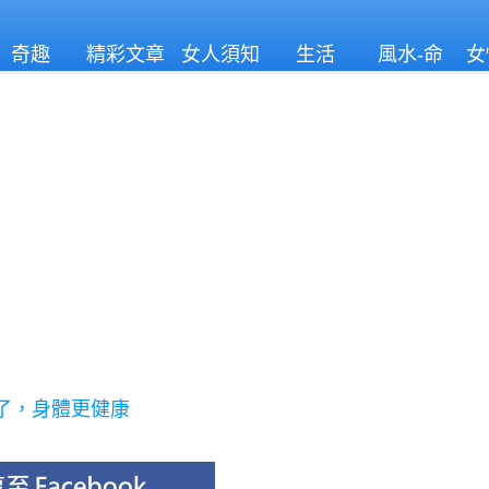
奇趣
精彩文章
女人須知
生活
風水-命
女
理
了，身體更健康