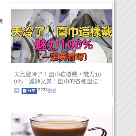
檬
，
天氣變冷了！圍巾這樣戴，魅力10
0％！減齡又美！圍巾的各種圍法！
歡迎分享！
2233
觀看