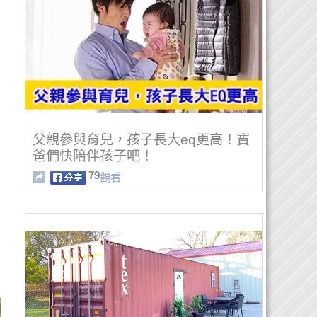
父親參與育兒，孩子長大eq更高！寶
爸們快陪伴孩子吧！
79
觀看