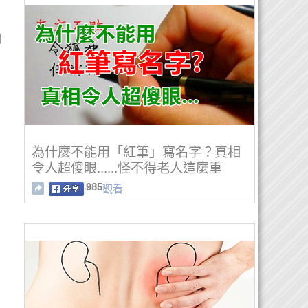
開
為什麼不能用「紅筆」寫名字？真相
令人超傻眼......怪不得老人這麼重
視！！
985
觀看