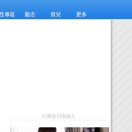
性專區
勵志
育兒
更多
01廣告刊版插入