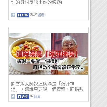
你的身材反映出你的修養!
3184
觀看
餘雪鴻大師說這碗湯是「爆肝神
湯」，聽說只要喝一個禮拜，肝指數
全都恢復正常了..
97
觀看