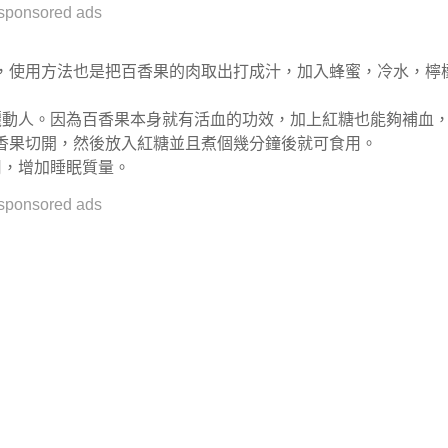
sponsored ads
，使用方法也是把百香果的肉取出打成汁，加入蜂蜜，冷水，檸
動人。因為百香果本身​​就有活血的功效，加上紅糖也能夠補血
香果切開，然後放入紅糖並且煮個幾分鐘後就可食用。
用，增加睡眠質量。
sponsored ads