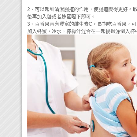
2、可以起到清潔腸道的作用，使腸道變得更好。
後再加入糖或者蜂蜜喝下即可。
3、百香果內有豐富的維生素C，長期吃百香果，
加入蜂蜜，冷水，檸檬汁混合在一起後過濾倒入杯