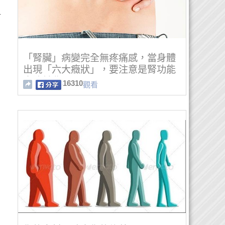
汁
「腎臟」病變完全無疼痛感，當身體
出現「六大癥狀」，要注意是腎功能
崩潰前兆！
16310
觀看