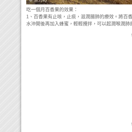
吃一個月百香果的效果：
1、百香果有止咳，止痰，滋潤腸肺的療效。將百
水沖開後再加入蜂蜜，輕輕攪拌，可以起潤喉潤肺