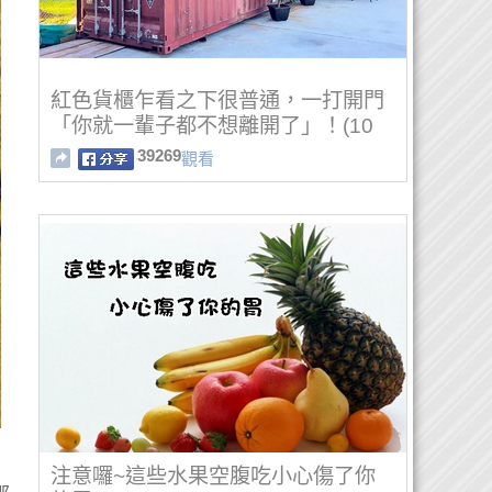
紅色貨櫃乍看之下很普通，一打開門
「你就一輩子都不想離開了」！(10
張)
39269
觀看
注意囉~這些水果空腹吃小心傷了你