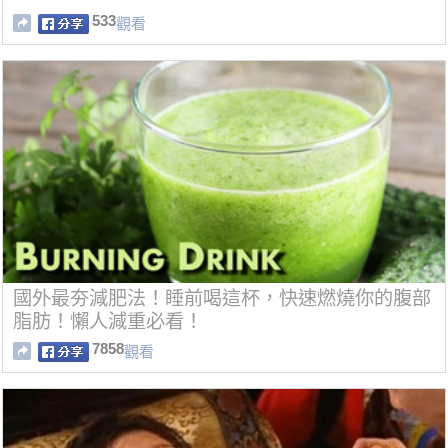
533
觀看
國外最夯減肥法！睡前喝這杯，快速燃燒你的腹部
脂肪！懶人減重必看！
7858
觀看