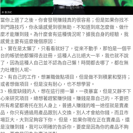
當你上道了之後，你會發現賺錢真的很容易；但是如果你找不
到門路技巧，你永遠感覺到很無助，不知道到底怎麼做、做什
麼才能賺到錢。為什麼會有這種情況呢？據我自身的經驗，我
感覺主要有這麼幾個原因：
1、實在是太懶了，只看看就好了，從來不動手，那怕是一個平
台的帳號他都懶得去註冊，這種人占比絕大一半，我也就不說
了，因為這種人自己並不認為自己懶！時間都去哪了，都在無
力吐槽別人呢~
2、有自己的工作，想兼職做點項目，但是做不到積累和堅持；
或者想做項目，但是沒有耐心，也不想學習。
3、極度缺錢的人，想在這行撈一筆，一夜暴富，但是又靜不下
心來研究項目，總想著趕緊賺快錢。賺錢是靠自己的，不要把
所有希望都寄托在別人身上，普通人賺錢的唯一途徑就是賣產
品，你只有通過用產品跟別人交換，別人才會給你錢，而且市
場巨大，大到足夠容下你。 但是，如果你現在正在賣產品，還
是沒賺到錢，我可以明確的告訴你，要麼是因為你的產品不夠