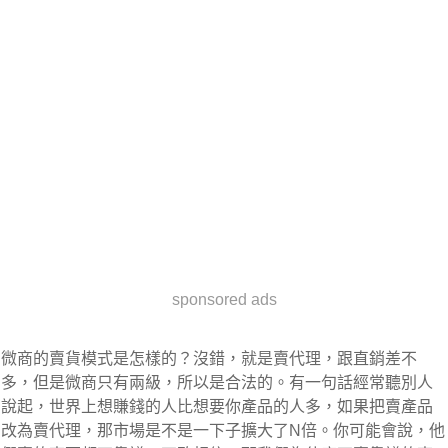
sponsored ads
微商的賣貨模式是怎樣的？沒錯，就是賣代理，跟直銷差不
多，但是微商只有兩級，所以是合法的。有一句話經常聽別人
說起，世界上想賺錢的人比想要你產品的人多，如果把賣產品
改為賣代理，那市場是不是一下子擴大了N倍。你可能會說，他