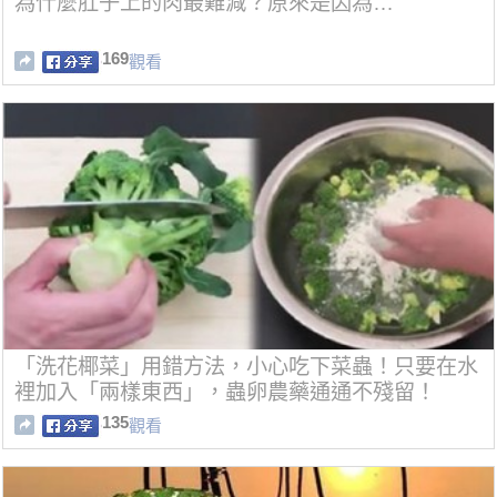
為什麼肚子上的肉最難減？原來是因為…
169
觀看
「洗花椰菜」用錯方法，小心吃下菜蟲！只要在水
裡加入「兩樣東西」，蟲卵農藥通通不殘留！
135
觀看