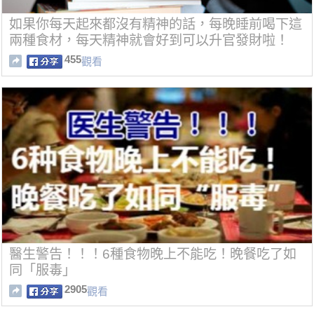
如果你每天起來都沒有精神的話，每晚睡前喝下這
兩種食材，每天精神就會好到可以升官發財啦！
455
觀看
醫生警告！！！6種食物晚上不能吃！晚餐吃了如
同「服毒」
2905
觀看