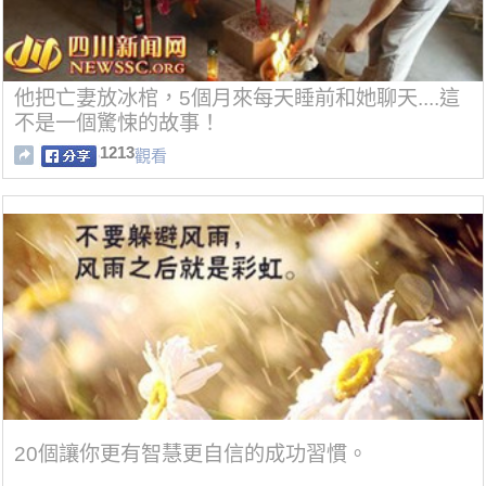
他把亡妻放冰棺，5個月來每天睡前和她聊天....這
不是一個驚悚的故事！
1213
觀看
20個讓你更有智慧更自信的成功習慣。