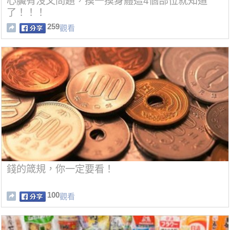
心臟有沒又問題，摸一摸身體這4個部位就知道
了！！！
259
觀看
錢的箴規，你一定要看！
100
觀看