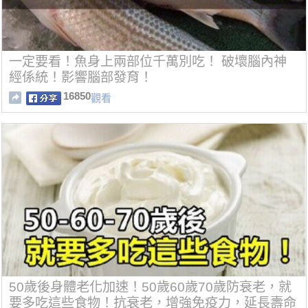
一定要看！魚身上兩部位千萬別吃！ 破壞腦內神
經係統！影響腦部發育！
16850
觀看
50歲後身體老化加速！50歲60歲70歲防衰老，就
要多吃這些食物！抗衰老，增強免疫力，延長壽命