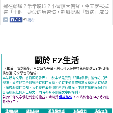
還在憋尿？常常晚睡？小習慣大傷腎，今天就戒掉
這「十個」要命的壞習慣，輕鬆擺脫「腎病」威脅
49
觀看
關於 EZ生活
EZ生活 一個創新多用戶部落格平台。網友可以在這裡免費創建自己的部落
格頻道!分享學習的經驗。
本站所有文章由會員即時發表，由於本站是受到「即時發表」運作方式所
規限，故不能完全監察所有即時文章，如有不適當或對於文章出處有疑慮
，請聯絡我們告知，我們將在最短時間內進行撤除。本站有權刪除任何留
言及拒絕任何人士發文，同時亦有不刪除文章的權利。
若有任何文章侵犯到您的權益，請瑱妥
侵權舉報
，本站將會在24小時內刪
除或修正。
使用條款
隱私條款
著作權保護
聯絡我們
廣告合作