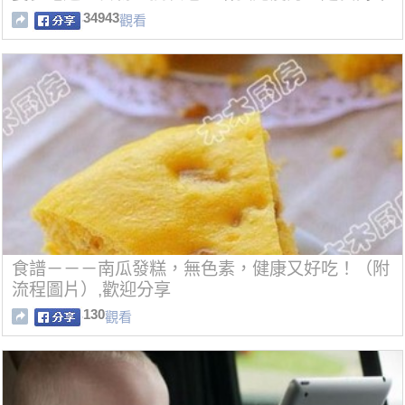
34943
觀看
食譜－－－南瓜發糕，無色素，健康又好吃！（附
流程圖片）,歡迎分享
130
觀看