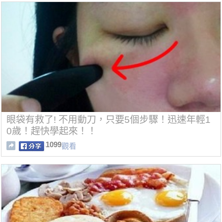
眼袋有救了! 不用動刀，只要5個步驟！迅速年輕1
0歲！趕快學起來！！
1099
觀看