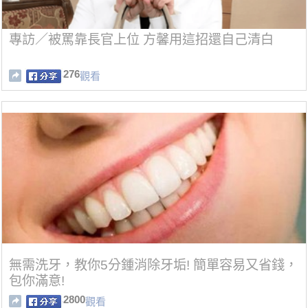
專訪／被罵靠長官上位 方馨用這招還自己清白
276
觀看
無需洗牙，教你5分鍾消除牙垢! 簡單容易又省錢，
包你滿意!
2800
觀看