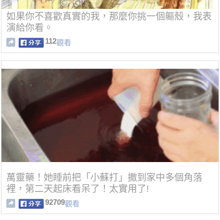
如果你不喜歡真實的我，那麼你挑一個軀殼，我表
演給你看。
112
觀看
萬靈藥！她睡前把「小蘇打」撒到家中多個角落
裡，第二天起床看呆了！太實用了!
92709
觀看