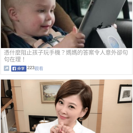
憑什麼阻止孩子玩手機？媽媽的答案令人意外卻句
句在理！
223
觀看