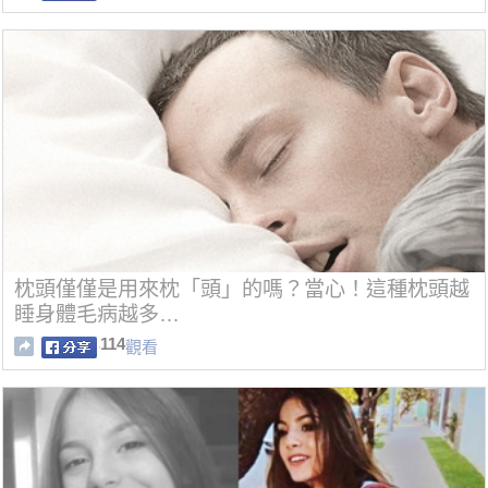
枕頭僅僅是用來枕「頭」的嗎？當心！這種枕頭越
睡身體毛病越多…
114
觀看