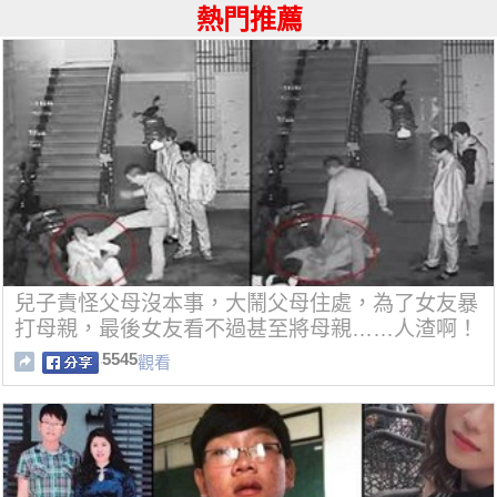
熱門推薦
兒子責怪父母沒本事，大鬧父母住處，為了女友暴
打母親，最後女友看不過甚至將母親……人渣啊！
5545
觀看