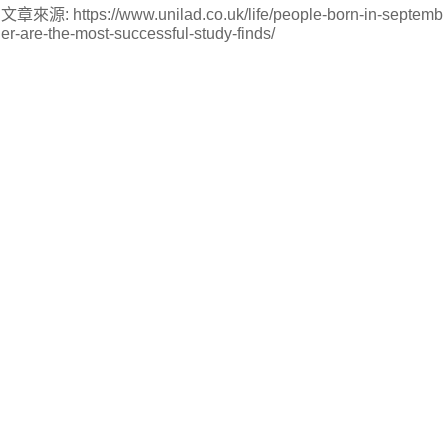
文章來源: https://www.unilad.co.uk/life/people-born-in-septemb
er-are-the-most-successful-study-finds/