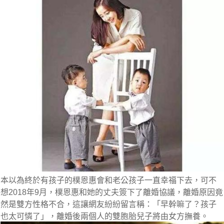
本以為終於有孩子的樸恩惠會和老公孩子一直幸福下去，可不
想2018年9月，樸恩惠和她的丈夫簽下了離婚協議，離婚原因竟
然是雙方性格不合，這讓網友紛紛留言稱：「早幹嘛了？孩子
也太可憐了」，離婚後兩個人的雙胞胎兒子將由女方撫養。