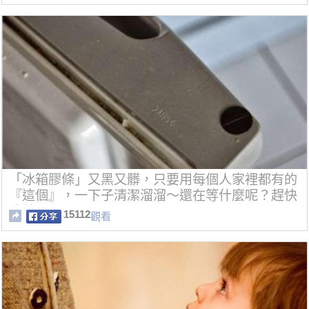
「冰箱膠條」又黑又髒，只要用每個人家裡都有的
『這個』，一下子清潔溜溜～還在等什麼呢？趕快
收藏吧！！！
15112
觀看