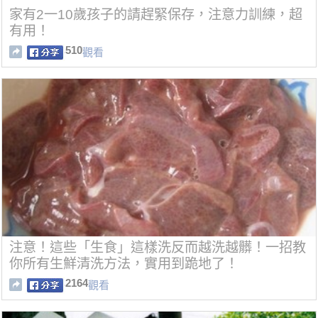
家有2一10歲孩子的請趕緊保存，注意力訓練，超
有用！
510
觀看
注意！這些「生食」這樣洗反而越洗越髒！一招教
你所有生鮮清洗方法，實用到跪地了！
2164
觀看