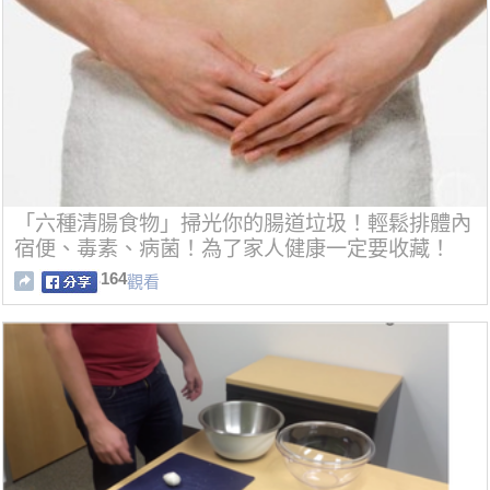
「六種清腸食物」掃光你的腸道垃圾！輕鬆排體內
宿便、毒素、病菌！為了家人健康一定要收藏！
164
觀看