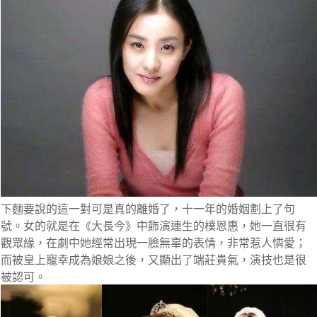
下麵要說的這一對可是真的離婚了，十一年的婚姻劃上了句
號。女的就是在《大長今》中飾演連生的樸恩惠，她一直很有
觀眾緣，在劇中她經常出現一臉無辜的表情，非常惹人憐愛；
而被皇上寵幸成為娘娘之後，又顯出了端莊貴氣，演技也是很
被認可。