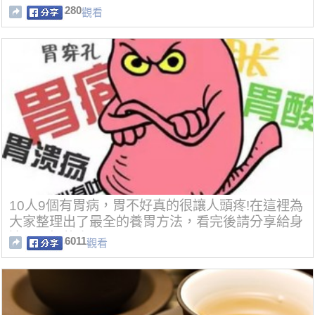
280
觀看
10人9個有胃病，胃不好真的很讓人頭疼!在這裡為
大家整理出了最全的養胃方法，看完後請分享給身
邊胃不好的人！
6011
觀看