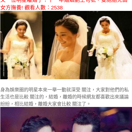
又一位明星離婚了！十一年婚姻劃上句號，雙胞胎兒由
女方撫養! 觀看人數：2538
身為娛樂圈的明星本來一舉一動就深受 關注，大家對他們的私
生活也是比較 關注的，結婚，離婚的時候網友都喜歡出來議論
紛紛，相比結婚，離婚大家會比較 關注了。