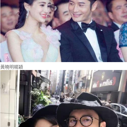
黃曉明楊穎