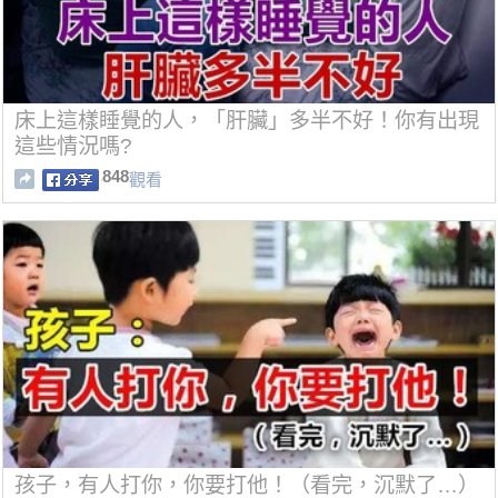
床上這樣睡覺的人，「肝臟」多半不好！你有出現
這些情況嗎?
848
觀看
孩子，有人打你，你要打他！（看完，沉默了…）