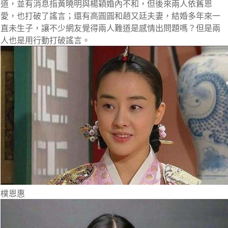
道，並有消息指黃曉明與楊穎婚內不和，但後來兩人依舊恩
愛，也打破了謠言；還有高圓圓和趙又廷夫妻，結婚多年來一
直未生子，讓不少網友覺得兩人難道是感情出問題嗎？但是兩
人也是用行動打破謠言。
樸恩惠