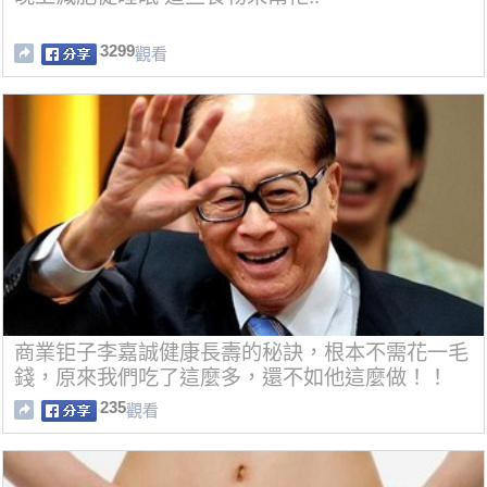
3299
觀看
商業钜子李嘉誠健康長壽的秘訣，根本不需花一毛
錢，原來我們吃了這麼多，還不如他這麼做！！
235
觀看