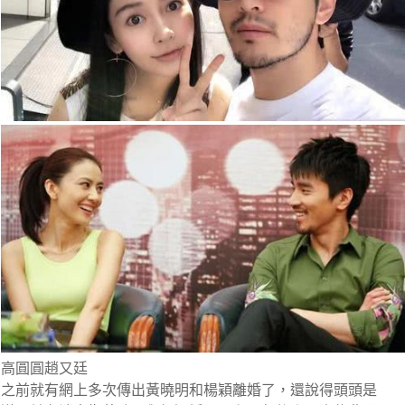
高圓圓趙又廷
之前就有網上多次傳出黃曉明和楊穎離婚了，還說得頭頭是