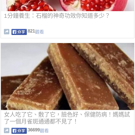
1分鐘養生：石榴的神奇功效你知道多少？
821
觀看
女人吃了它、敷了它，臉色好、保健防病！媽媽試
了一個月雀斑通通都不見了！
36699
觀看