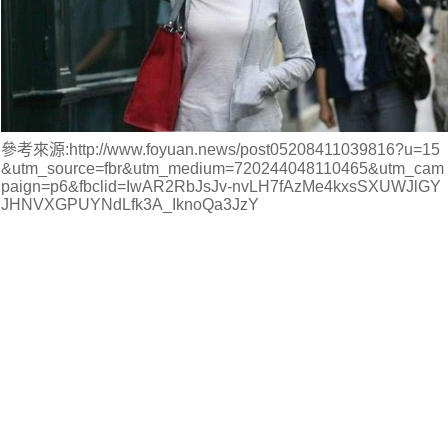
參考來源:http://www.foyuan.news/post05208411039816?u=15
&utm_source=fbr&utm_medium=720244048110465&utm_cam
paign=p6&fbclid=IwAR2RbJsJv-nvLH7fAzMe4kxsSXUWJlGY
JHNVXGPUYNdLfk3A_IknoQa3JzY