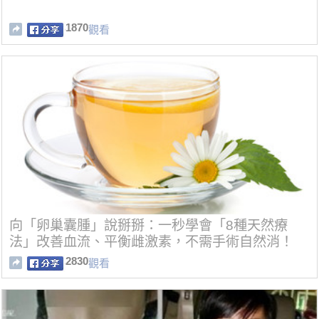
1870
觀看
向「卵巢囊腫」說掰掰：一秒學會「8種天然療
法」改善血流、平衡雌激素，不需手術自然消！
2830
觀看