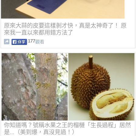
原來大蒜的皮要這樣剝才快，真是太神奇了！ 原
來我一直以來都用錯方法了
177
觀看
你知道嗎？號稱水果之王的榴槤「生長過程」居然
是...（美到爆，真沒見過！）