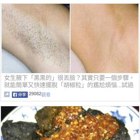
女生腋下「黑黑的」很丟臉？其實只要一個步驟，
就能簡單又快速擺脫「胡椒粒」的尷尬煩惱...試過
都說讚，趕快分享給朋友！
29082
觀看