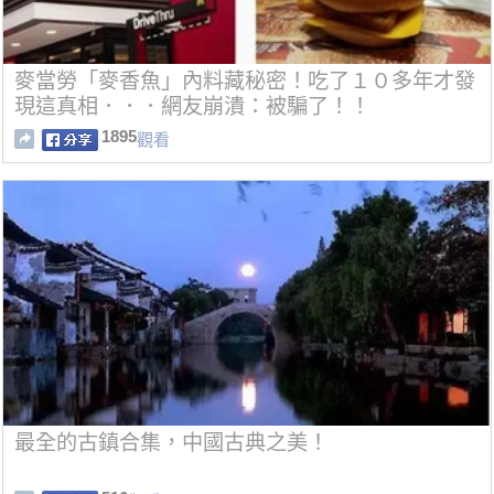
麥當勞「麥香魚」內料藏秘密！吃了１０多年才發
現這真相．．．網友崩潰：被騙了！！
1895
觀看
最全的古鎮合集，中國古典之美！