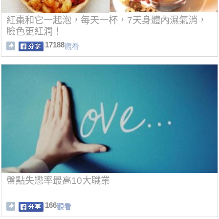
紅棗和它一起泡，每天一杯，7天身體內濕氣消，
臉色更紅潤！
17188
觀看
盤點失戀率最高10大職業
166
觀看