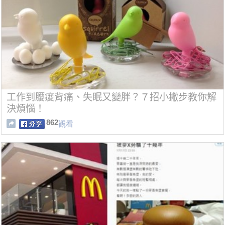
工作到腰痠背痛、失眠又變胖？７招小撇步教你解
決煩惱！
862
觀看