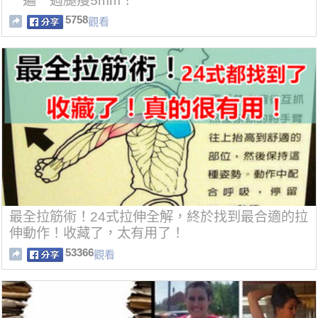
一遍一週腿瘦5mm！
5758
觀看
最全拉筋術！24式拉伸全解，終於找到最合適的拉
伸動作！收藏了，太有用了！
53366
觀看