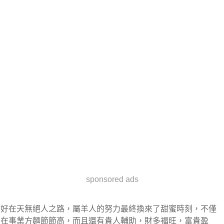
sponsored ads
好在天無絕人之路，屬羊人的努力最終換來了甜蜜時刻，不僅
在事業方麵節節高，而且還有貴人輔助，財多福旺，富貴盈