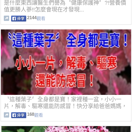
是什麼東西讓醫生們譽為〝健康保護神〞?!營養價
值更勝人蔘!!怎麼會現在才發現...
2144
觀看
〝這種葉子〞全身都是寶！家裡種一盆，小小一
片，解毒、驅寒還能防感冒！快分享給爸爸媽媽，
自己種起來~
168
觀看