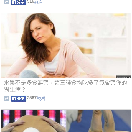
516
觀看
水果不是多食無害，這三種食物吃多了竟會害你的
胃生病？！
2587
觀看