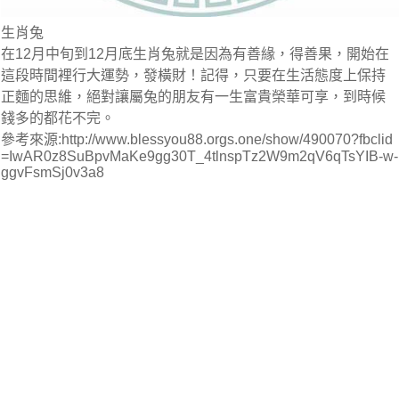
生肖兔
在12月中旬到12月底生肖兔就是因為有善緣，得善果，開始在
這段時間裡行大運勢，發橫財！記得，只要在生活態度上保持
正麵的思維，絕對讓屬兔的朋友有一生富貴榮華可享，到時候
錢多的都花不完。
參考來源:http://www.blessyou88.orgs.one/show/490070?fbclid
=IwAR0z8SuBpvMaKe9gg30T_4tlnspTz2W9m2qV6qTsYIB-w-
ggvFsmSj0v3a8