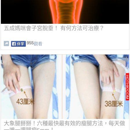
五成媽咪會子宮脫垂！ 有何方法可治療？
955
觀看
大象腿掰掰！六種最快最有效的瘦腿方法，每天做