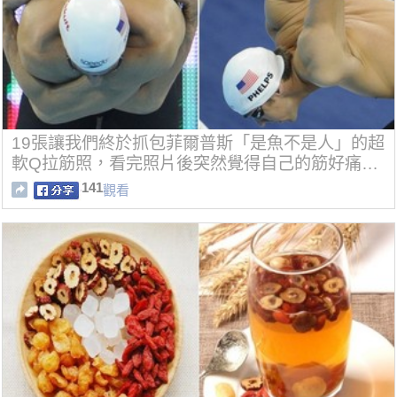
19張讓我們終於抓包菲爾普斯「是魚不是人」的超
軟Q拉筋照，看完照片後突然覺得自己的筋好痛…
141
觀看