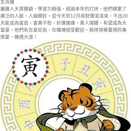
生肖雞
屬雞人天資聰穎，學習力極強，經過多年的打拚，他們積累了
廣泛的人脈，人緣頗好。從今天到12月底財運滾滾來，不出20
天能成為富翁，富貴不愁，好運連連，貴人撐腰，有望成為大
富豪，他們有吉星庇佑，在職場很受歡迎，極得領導重視同事
厚愛，機遇大漲！