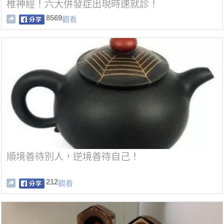
椎神經！六大併發症出現時速就診！
8569
觀看
順境善待別人，逆境善待自己！
212
觀看