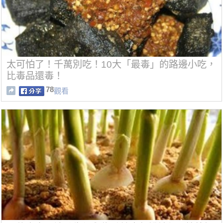
太可怕了！千萬別吃！10大「最毒」的路邊小吃，
比毒品還毒！
78
觀看