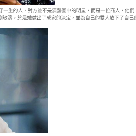
相守一生的人，對方並不是演藝圈中的明星，而是一位商人，他們
劉敏濤，於是她做出了成家的決定，並為自己的愛人放下了自己