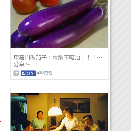
用竅門做茄子，水嫩不吸油！！！～
分享～
510
觀看
1