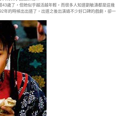
經43歲了，但她似乎越活越年輕，而很多人知道劉敏濤都是這幾
992年的時候出出道了，出道之後出演過不少好口碑的戲劇，卻一