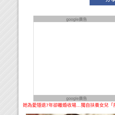
google廣告
google廣告
她為愛隱退7年卻離婚收場…獨自扶養女兒「前