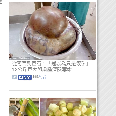
讚
從葡萄到巨石，「還以為只是懷孕」
12公斤巨大卵巢腫瘤險奪命
151
觀看