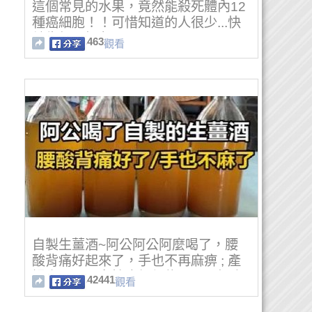
這個常見的水果，竟然能殺死體內12
種癌細胞！！可惜知道的人很少...快
轉告親朋好友！
463
觀看
自製生薑酒~阿公阿公阿麼喝了，腰
酸背痛好起來了，手也不再麻痹 ; 產
婦坐月子、女性痛經都能喝！！好處
42441
觀看
多多...快學著做吧！