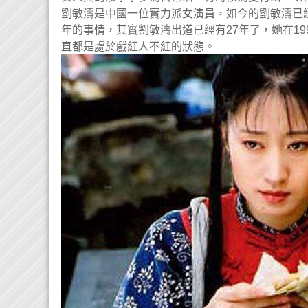
劉敏濤是中國一位實力派女演員，如今的劉敏濤已
年的事情，其實劉敏濤出道已經有27年了，她在1
直都是處於戲紅人不紅的狀態。