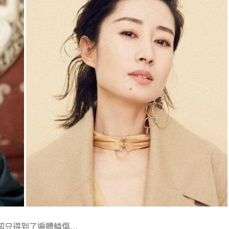
卻只得到了遍體鱗傷…