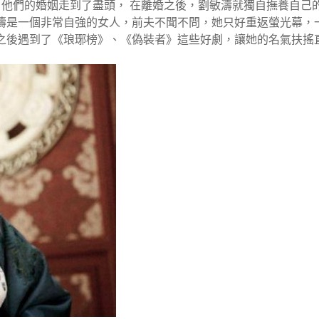
，他們的婚姻走到了盡頭， 在離婚之後，劉敏濤就獨自撫養自己
濤是一個非常自強的女人，前夫不聞不問，她只好重返螢光幕，
之後遇到了《琅琊榜》、《偽裝者》這些好劇，讓她的名氣扶搖