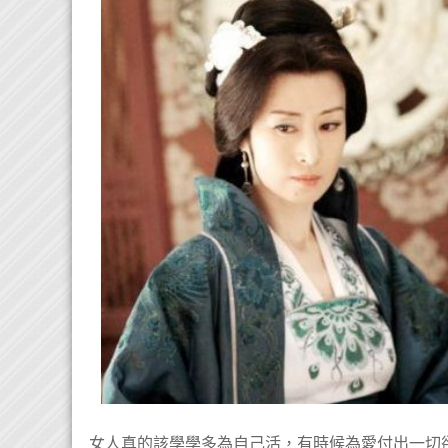
女人真的該學學多為自己活，有時候為愛付出一切