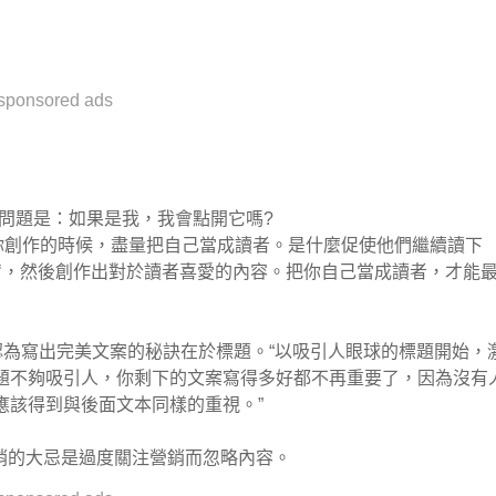
sponsored ads
問自己的第一個問題是：如果是我，我會點開它嗎?
：“在你創作的時候，盡量把自己當成讀者。是什麼促使他們繼續讀下
奮，然後創作出對於讀者喜愛的內容。把你自己當成讀者，才能
 Pepper Wu認為寫出完美文案的秘訣在於標題。“以吸引人眼球的標題開始，
題不夠吸引人，你剩下的文案寫得多好都不再重要了，因為沒有
應該得到與後面文本同樣的重視。”
說： “內容營銷的大忌是過度關注營銷而忽略內容。