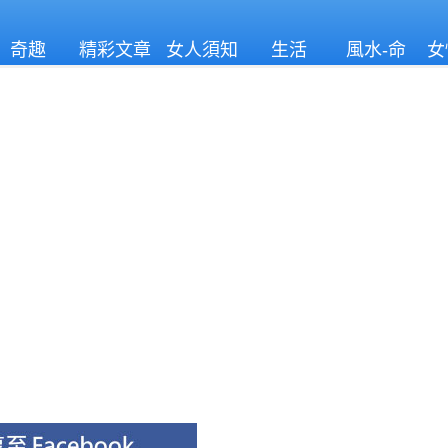
奇趣
精彩文章
女人須知
生活
風水-命
女
理