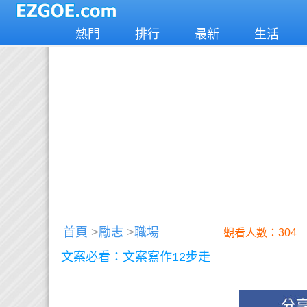
熱門
排行
最新
生活
首頁
>
勵志
>
職場
觀看人數：304
文案必看：文案寫作12步走