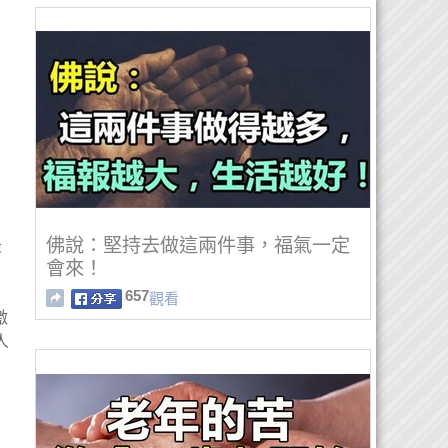
佛說：堅持去做這兩件事，福氣一定
最
會來！
657
觀看
激
人