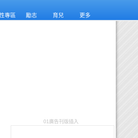
性專區
勵志
育兒
更多
01廣告刊版插入