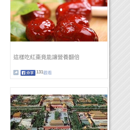
這樣吃紅棗竟能讓營養翻倍
131
觀看