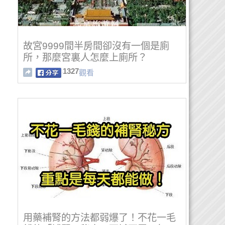
故宮9999間半房間卻沒有一個是廁
所，那麼宮裏人怎麼上廁所？
1327
觀看
用藥補腎的方法都弱爆了！不花一毛