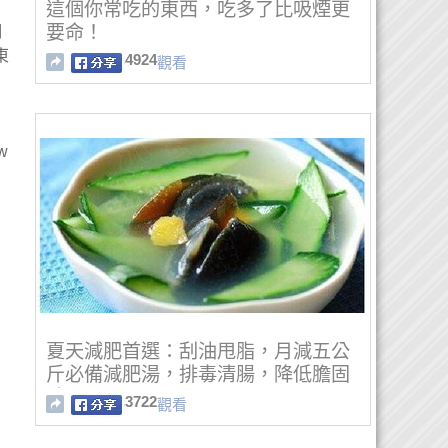
這個你常吃的東西，吃多了比吸煙更
要命！
們
東
4924
觀看
w
夏天減肥首選：刮油甩脂，月減五公
斤必備減肥湯，排毒清腸，降低膽固
醇！！！
3722
觀看