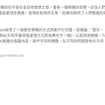
dero說到:“要確保你不是在盲目地發表文章，要有一個明確的目標。記住人
絡或者找些樂趣，發現些有用的文章。如果你提供了人們需要的
m Root采用了一個更有策略的方式與客戶打交道。他建議：“首先，
站(不同平臺渠道處理方式和效果也不一樣)。比起其他網絡，T
ebook更適合長篇內容。寫作不同的標題，在不同的時間發布在不同
sponsored ads