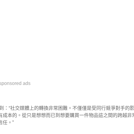
sponsored ads
ge Bousis說到：“社交媒體上的轉換非常困難。不僅僅是受同行競爭對手的
有成本的。從只是想想而已到想要購買一件物品這之間的跨越非
任。”