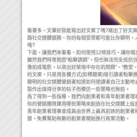
看書多，文筆好就能寫出好文案了嗎?寫出了好文
路社交媒體猖獗、你的每個受眾都可能比你聰明，
嗎?
下面，讓我們來看看，如何使用12條技巧，讓你
雖然我們時常抱怨“點擊誘餌”，但也無法完全抵抗
像拍成電影，以突出好萊塢中存在的問題”、“教堂
的文案，只是用各種方式(如標題黨)吸引讀者點擊
聰明的社交媒體營銷者知道如何使讀者自己主動地
製作出值得分享的帖子而模仿一些策略也無妨。
為了得到一些指導，我們向創業者和青年創業者理
你的營銷團隊運用哪些策略來創造在社交媒體上投
青年創業者理事會成員由世界上最具前途的創業者
盟，免費幫助無數的創業者開始進行商業活動。