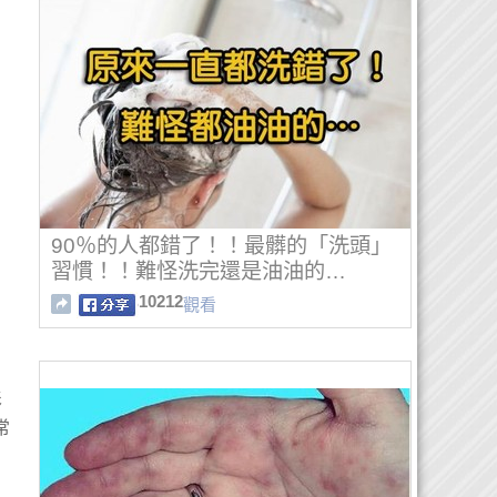
90％的人都錯了！！最髒的「洗頭」
習慣！！難怪洗完還是油油的…
10212
觀看
影
常