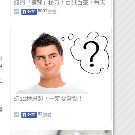
錢的「補腎」秘方，百試百靈，每天
都能做！
6007
觀看
影
用
上
這12種思想，一定要警惕！
聯
82
觀看