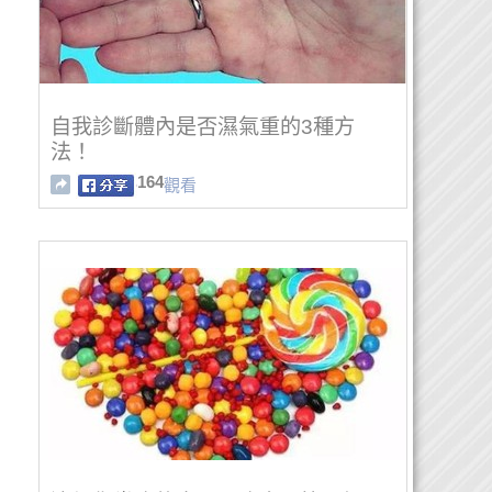
自我診斷體內是否濕氣重的3種方
法！
164
觀看