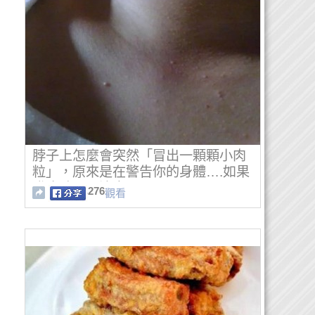
脖子上怎麼會突然「冒出一顆顆小肉
粒」，原來是在警告你的身體….如果
發癢時更要注意！
276
觀看