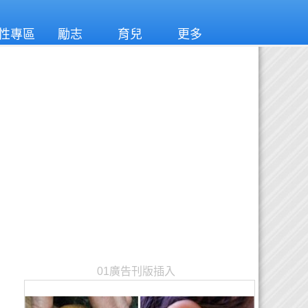
性專區
勵志
育兒
更多
01廣告刊版插入