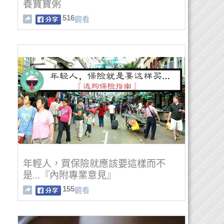
養寶寶粥
516
觀看
年輕人，買保險就應該要這樣而不
是...『內附專業意見』
155
觀看