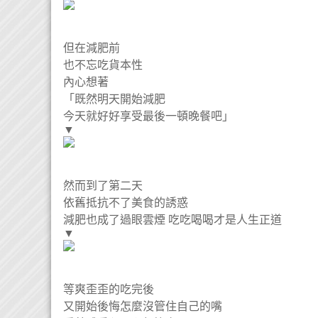
但在減肥前
也不忘吃貨本性
內心想著
「既然明天開始減肥
今天就好好享受最後一頓晚餐吧」
▼
然而到了第二天
依舊抵抗不了美食的誘惑
減肥也成了過眼雲煙 吃吃喝喝才是人生正道
▼
等爽歪歪的吃完後
又開始後悔怎麼沒管住自己的嘴