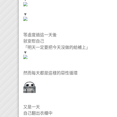
▼
等虛度過這一天後
就安慰自己
「明天一定要把今天沒做的給補上」
▼
然而每天都是這樣的惡性循環
又是一天
自己翻出衣櫃中