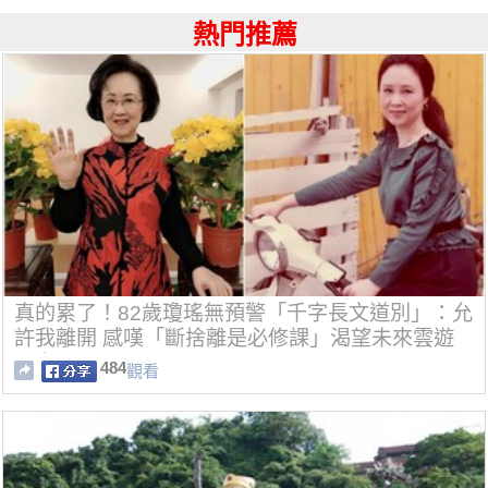
熱門推薦
真的累了！82歲瓊瑤無預警「千字長文道別」：允
許我離開 感嘆「斷捨離是必修課」渴望未來雲遊
四海
484
觀看