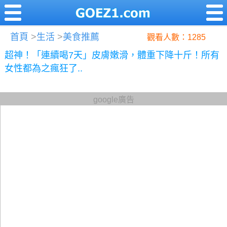
首頁
>
生活
>
美食推薦
觀看人數：1285
超神！「連續喝7天」皮膚嫩滑，體重下降十斤！所有
女性都為之瘋狂了..
google廣告