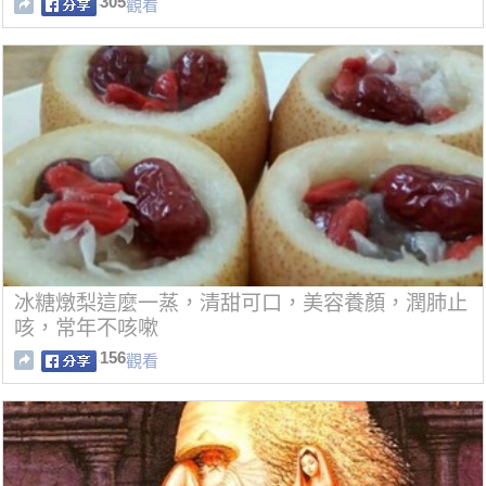
305
觀看
冰糖燉梨這麼一蒸，清甜可口，美容養顏，潤肺止
咳，常年不咳嗽
156
觀看