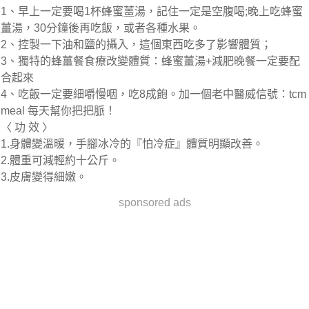
1、早上一定要喝1杯蜂蜜薑湯，記住一定是空腹喝;晚上吃蜂蜜
薑湯，30分鐘後再吃飯，或者各種水果。
2、控製一下油和鹽的攝入，這個東西吃多了影響體質；
3、獨特的蜂薑餐食療改變體質：蜂蜜薑湯+減肥晚餐一定要配
合起來
4、吃飯一定要細嚼慢咽，吃8成飽。加一個老中醫威信號：tcm
meal 每天幫你把把脈！
〈 功 效 〉
1.身體變溫暖，手腳冰冷的『怕冷症』體質明顯改善。
2.體重可減輕約十公斤。
3.皮膚變得細嫩。
sponsored ads