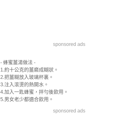
sponsored ads
- 蜂蜜薑湯做法 -
1.約十公克的薑磨成糊狀。
2.把薑糊放入玻璃杯裏。
3.注入滾燙的熱開水。
4.加入一匙蜂蜜，拌勻後飲用。
5.男女老少都適合飲用。
sponsored ads