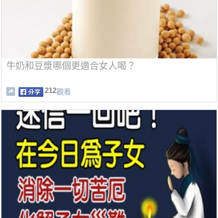
牛奶和豆漿哪個更適合女人喝？
212
觀看