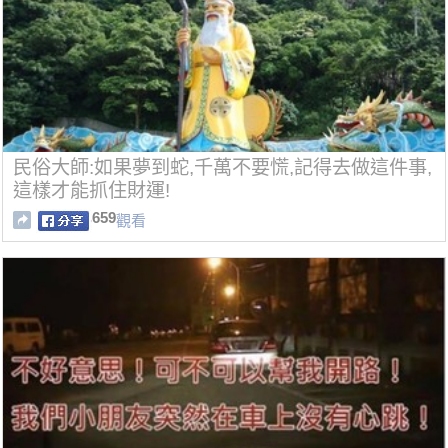
民俗大師:如果夢到蛇,千萬不要慌,記得去做這件事,
這樣才能抓住財運!
659
觀看