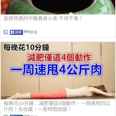
皇族待遇的中醫養身小食,不得不看！
664
觀看
每晚花10分鐘：減肥僅這4個動作，一周速甩四公
斤肉！先收藏，一有時間就做！