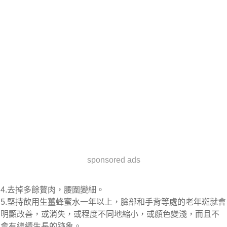
sponsored ads
4.去掉多餘贅肉，腰圍變細。
5.堅持飲用生薑蜂蜜水一年以上，臉部和手背等處的老年斑就會
明顯改善，或消失，或程度不同地縮小，或顏色變淺，而且不
會有繼續生長的跡象。