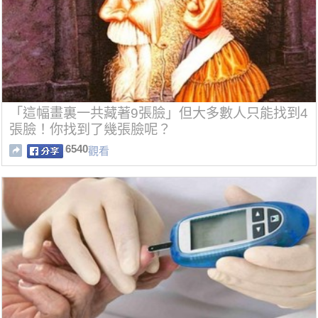
「這幅畫裏一共藏著9張臉」但大多數人只能找到4
張臉！你找到了幾張臉呢？
6540
觀看