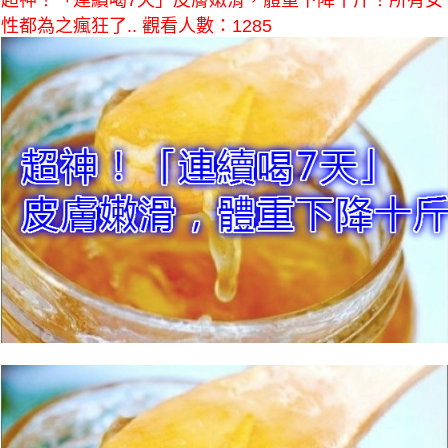
超神！「連續喝7天」皮膚嫩滑，體重下降十斤！所有女
性都為之瘋狂了.. 觀看人數：1285