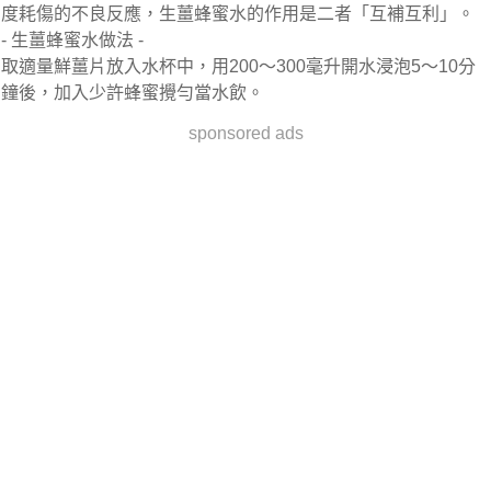
度耗傷的不良反應，生薑蜂蜜水的作用是二者「互補互利」。
- 生薑蜂蜜水做法 -
取適量鮮薑片放入水杯中，用200～300毫升開水浸泡5～10分
鐘後，加入少許蜂蜜攪勻當水飲。
sponsored ads