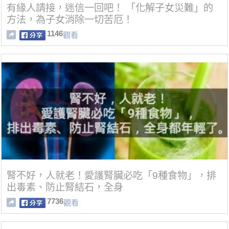
有緣人請接，迷信一回吧！ 「化解子女災難」的
方法，為子女消除一切苦厄！
1146
觀看
腎不好，人就老！愛護腎臟必吃「9種食物」，排
出毒素、防止腎結石，全身
7736
觀看