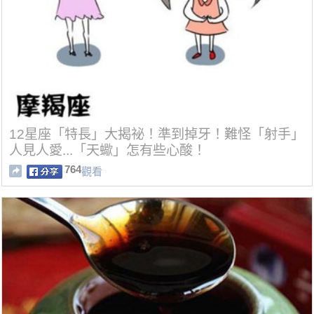
12星座「特長」大揭祕！準到掉牙！難怪「射手」
人見人愛...「天蠍」怎有些心酸！
764
觀看