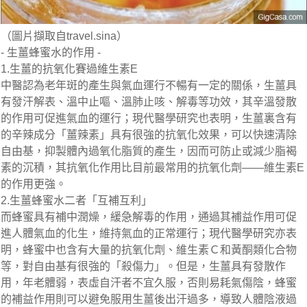
（圖片擷取自travel.sina）
- 生薑蜂蜜水的作用 -
1.生薑的抗氧化賽過維生素E
中醫認為老年斑的產生與氣血運行不暢有一定的關係，生薑具
有發汗解表、溫中止嘔、溫肺止咳、解毒等功效，其辛溫發散
的作用可促進氣血的運行；現代醫學研究也表明，生薑裏含有
的辛辣成分「薑辣素」具有很強的抗氧化效果，可以快速清除
自由基，抑製體內過氧化脂質的產生，因而可防止或減少脂褐
素的沉積，其抗氧化作用比目前最常用的抗氧化劑——維生素E
的作用更強。
2.生薑蜂蜜水二者「互補互利」
而蜂蜜具有補中潤燥，緩急解毒的作用，通過其補益作用可促
進人體氣血的化生，維持氣血的正常運行；現代醫學研究亦表
明，蜂蜜中也含有大量的抗氧化劑、維生素Ｃ和黃酮類化合物
等，對自由基有很強的「殺傷力」。但是，生薑具有發散作
用，年老體弱，表虛自汗者不宜久服，否則易耗氣傷陰，蜂蜜
的補益作用則可以避免服用生薑後出汗過多，導致人體陰液過