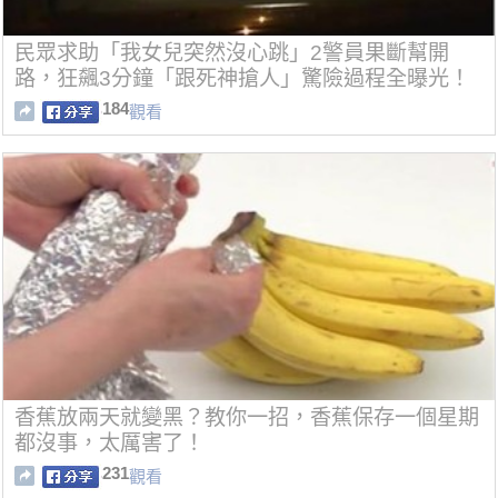
民眾求助「我女兒突然沒心跳」2警員果斷幫開
路，狂飆3分鐘「跟死神搶人」驚險過程全曝光！
184
觀看
香蕉放兩天就變黑？教你一招，香蕉保存一個星期
都沒事，太厲害了！
231
觀看