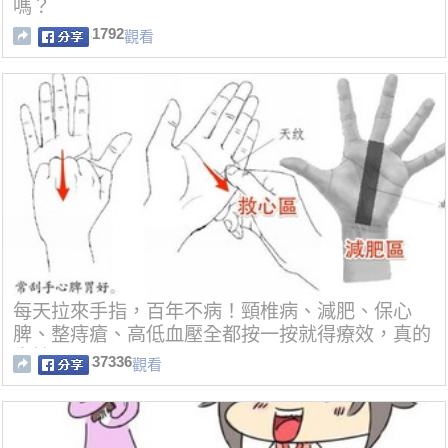
嗎？
1792
觀看
每天拉來手指，百年不病！頸椎病、減肥、保心
脾、整痔瘡、高低血壓全都按一按就得療效，真的
太棒了！
37336
觀看