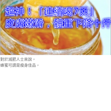
對於減肥人士來說，
蜂蜜可謂是瘦身佳品，