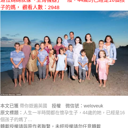
這位媽媽就像「生育機器」一般，44歲的已經是16個孩
子的媽， 觀看人數：2948
本文已獲
帶你遊遍英國
授權 微信號：weloveuk
原文標題：
人生一半時間都在懷孕生子，44歲的她，已經是16
個孩子的媽了…
轉載授權請與原作者聯繫，未經授權請勿任意轉載