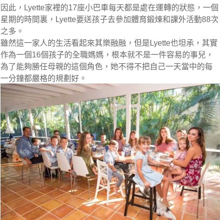
因此，Lyette家裡的17座小巴車每天都是處在運轉的狀態，一個
星期的時間裏，Lyette要送孩子去參加體育鍛煉和課外活動88次
之多。
雖然這一家人的生活看起來其樂融融，但是Lyette也坦承，其實
作為一個16個孩子的全職媽媽，根本就不是一件容易的事兒，
為了能夠勝任母親的這個角色，她不得不把自己一天當中的每
一分鐘都嚴格的規劃好。