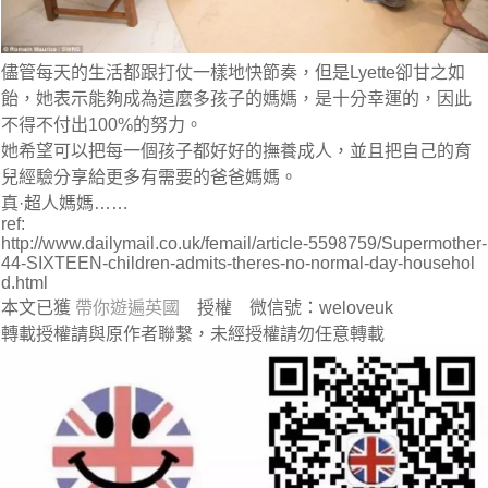
儘管每天的生活都跟打仗一樣地快節奏，但是Lyette卻甘之如
飴，她表示能夠成為這麼多孩子的媽媽，是十分幸運的，因此
不得不付出100%的努力。
她希望可以把每一個孩子都好好的撫養成人，並且把自己的育
兒經驗分享給更多有需要的爸爸媽媽。
真·超人媽媽……
ref:
http://www.dailymail.co.uk/femail/article-5598759/Supermother-
44-SIXTEEN-children-admits-theres-no-normal-day-househol
d.html
本文已獲
帶你遊遍英國
授權 微信號：weloveuk
轉載授權請與原作者聯繫，未經授權請勿任意轉載