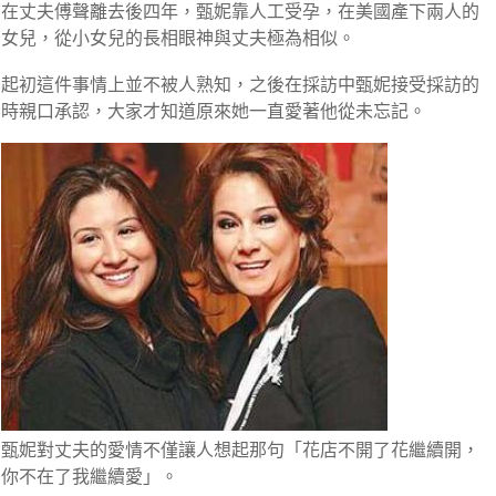
在丈夫傅聲離去後四年，甄妮
靠人工受孕
，在美國產下兩人的
女兒，從小女兒的長相眼神與丈夫
極為相似。
起初這件事情上並不被人熟知，之後在採訪中甄妮接受採訪的
時親口承認，大家才知道原來她一直愛著他從未忘記。
甄妮對丈夫的愛情不僅讓人想起那句
「花店不開了花繼續開，
你不在了我繼續愛」。