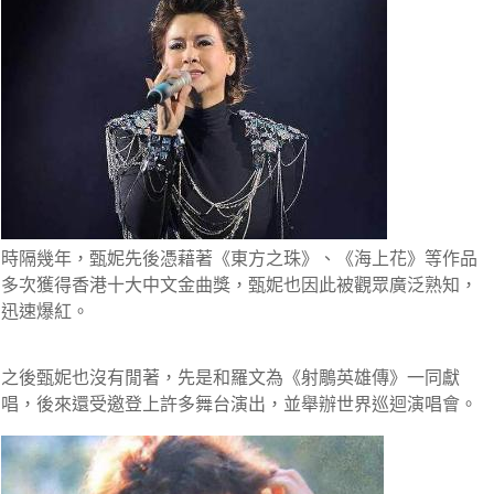
時隔幾年，甄妮先後憑藉著
《東方之珠》、《海上花》
等作品
多次獲得香港十大中文金曲獎，甄妮也因此被觀眾廣泛熟知，
迅速爆紅。
之後甄妮也沒有閒著，先是和羅文為
《射鵰英雄傳》
一同獻
唱，後來還受邀登上許多舞台演出，並舉辦世界巡迴演唱會。