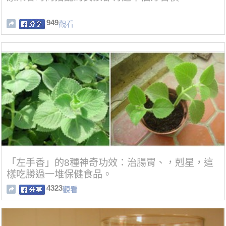
949
觀看
「左手香」的8種神奇功效：治腸胃、，剋星，這
樣吃勝過一堆保健食品。
4323
觀看