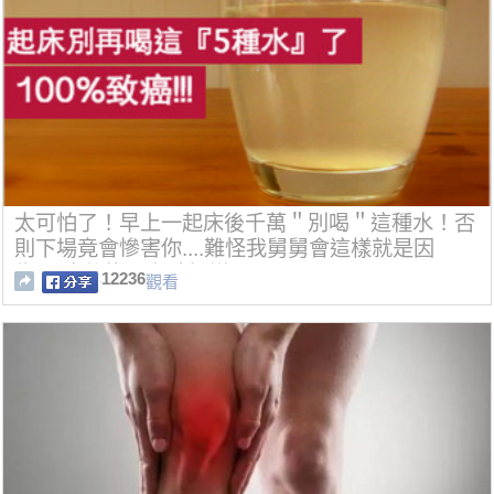
太可怕了！早上一起床後千萬＂別喝＂這種水！否
則下場竟會慘害你....難怪我舅舅會這樣就是因
為.....真後悔現在才知道！！！
12236
觀看