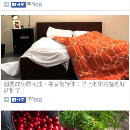
308
觀看
想要成功賺大錢，專家告訴你：早上把床鋪整理好
就對了！
190
觀看