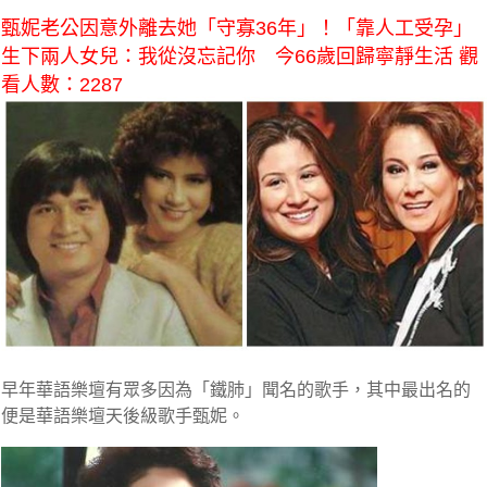
甄妮老公因意外離去她「守寡36年」！「靠人工受孕」
生下兩人女兒：我從沒忘記你 今66歲回歸寧靜生活 觀
看人數：2287
早年華語樂壇有眾多因為「鐵肺」聞名的歌手，其中最出名的
便是
華語樂壇天後級歌手甄妮。