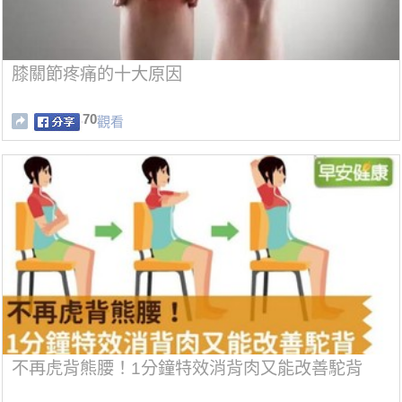
膝關節疼痛的十大原因
70
觀看
不再虎背熊腰！1分鐘特效消背肉又能改善駝背