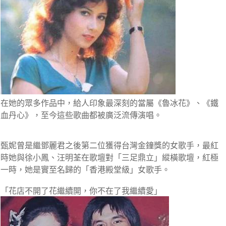
在她的眾多作品中，給人印象最深刻的當屬
《魯冰花》、《鐵
血丹心》
，至今這些歌曲都被廣泛流傳演唱。
甄妮曾是繼鄧麗君之後第二位獲得台灣金鐘獎的女歌手，最紅
時她與徐小鳳、汪明荃在歌壇對
「三足鼎立」
縱橫歌壇，紅極
一時，她是實至名歸的「香港殿堂級」女歌手。
「花店不開了花繼續開，你不在了我繼續愛」