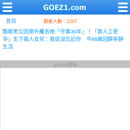
首頁
觀看人數：2287
甄妮老公因意外離去她「守寡36年」！「靠人工受
孕」生下兩人女兒：我從沒忘記你 今66歲回歸寧靜
生活
google廣告