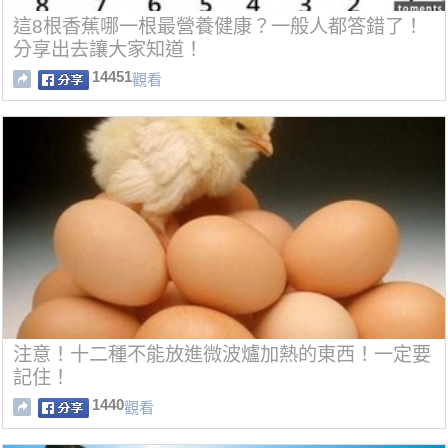
這8根香蕉哪一根最營養健康？一般人都答錯了！
分享出去讓大家知道！
14451
觀看
注意！十二種不能放進微波爐加熱的東西！一定要
記住！
1440
觀看