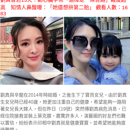
劉真昏迷13天！動心臟手術「選擇走一條苦路」難度超
高 知情人鼻酸曝：「她還想拚第二胎」 觀看人數：16
83
劉真與辛龍在2014年時結婚，之後生下了寶貝女兒，由於劉真
生女兒時已經40歲，她更加注重自己的健康，希望能夠一路陪
著女兒長大嫁人，但在昨日（19號）突然傳劉真病危消息，已
經住院搶救並裝上葉克膜，震驚許多人，演藝圈的好友們也難
以置信，紛紛表示印相中劉真就是健康寶寶，並希望她能夠度
過難關。