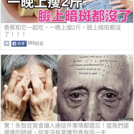
香蕉和它一起吃，一晚上瘦2斤，臉上暗斑都沒
了！！！
151
觀看
驚！失智症竟會讓人連這件事情都遺忘！當我們還
健康的時候、從來沒有意識到會有這一天...