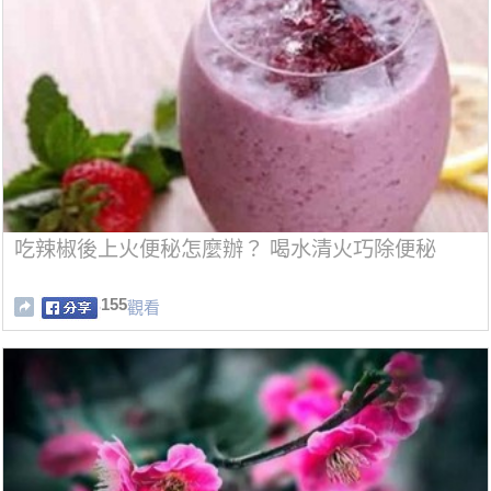
吃辣椒後上火便秘怎麼辦？ 喝水清火巧除便秘
155
觀看