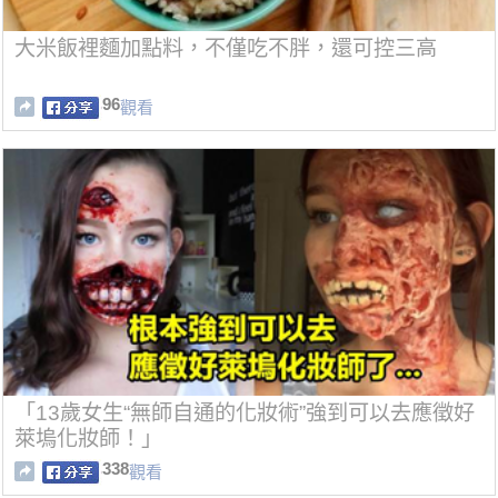
大米飯裡麵加點料，不僅吃不胖，還可控三高
96
觀看
「13歲女生“無師自通的化妝術”強到可以去應徵好
萊塢化妝師！」
338
觀看