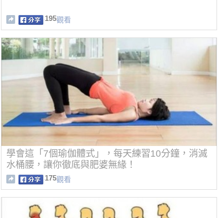
195
觀看
學會這「7個瑜伽體式」，每天練習10分鐘，消滅
水桶腰，讓你徹底與肥婆無緣！
175
觀看