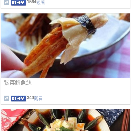
了！
1564
觀看
紫菜鱈魚絲
340
觀看