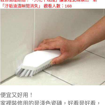
教你清理絕招！「只花十塊錢」讓家裡瓷磚煥然一新
「汙垢油漬瞬間消失」 觀看人數：168
便宜又好用！
家裡裝修用的是淺色瓷磚，好看是好看，