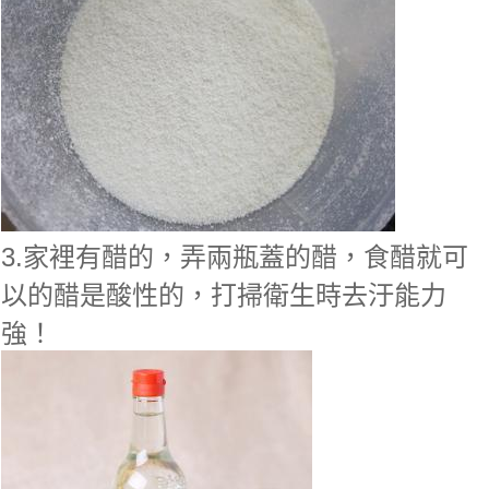
3.家裡有醋的，弄兩瓶蓋的醋，食醋就可
以的醋是酸性的，打掃衛生時去汙能力
強！