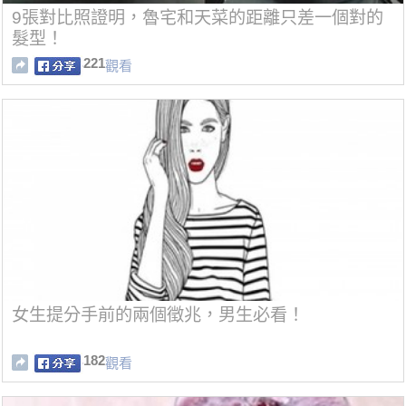
9張對比照證明，魯宅和天菜的距離只差一個對的
髮型！
221
觀看
女生提分手前的兩個徵兆，男生必看！
182
觀看