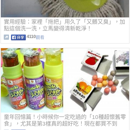
實用經驗：家裡「拖把」用久了「又髒又臭」，加
點這個洗一洗，立馬變得清新乾淨！
4110
觀看
童年回憶篇！小時候你一定吃過的「10種超懷舊零
食」，尤其是第3樣真的超好吃！現在都買不到