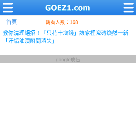
首頁
觀看人數：168
教你清理絕招！「只花十塊錢」讓家裡瓷磚煥然一新
「汙垢油漬瞬間消失」
google廣告