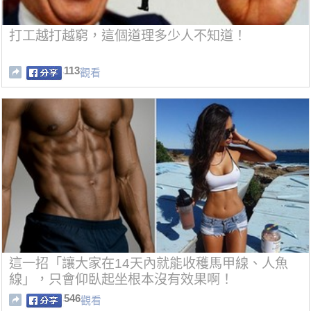
打工越打越窮，這個道理多少人不知道！
113
觀看
這一招「讓大家在14天內就能收穫馬甲線、人魚
線」，只會仰臥起坐根本沒有效果啊！
546
觀看