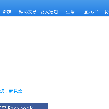
奇趣
精彩文章
女人須知
生活
風水-命
女
理
離您！超見效