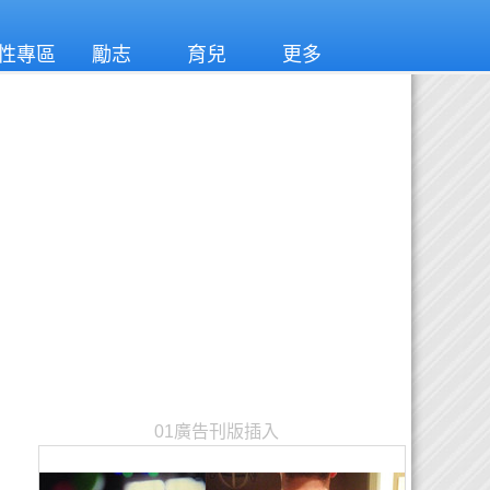
性專區
勵志
育兒
更多
01廣告刊版插入