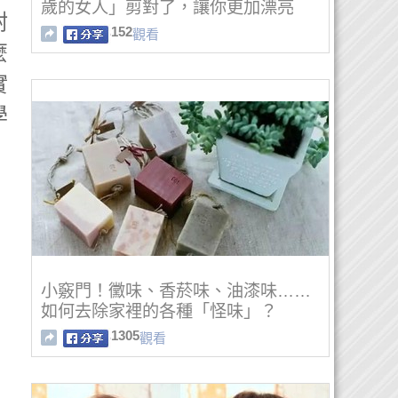
歲的女人」剪對了，讓你更加漂亮
附
152
觀看
麼
實
學
小竅門！黴味、香菸味、油漆味……
如何去除家裡的各種「怪味」？
1305
觀看