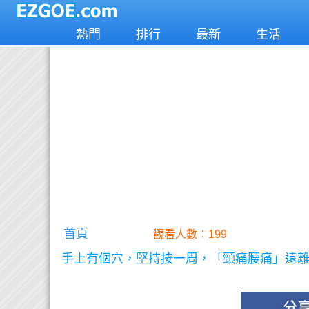
熱門
排行
最新
生活
首頁
觀看人數：199
手上有個穴，堅持按一周，「頸痛腰痛」遠