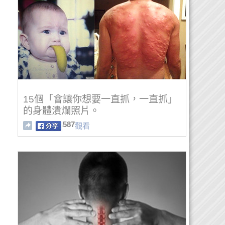
15個「會讓你想要一直抓，一直抓」
的身體潰爛照片。
587
觀看