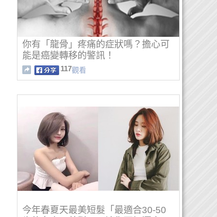
你有「龍骨」疼痛的症狀嗎？擔心可
能是癌變轉移的警訊！
117
觀看
今年春夏天最美短髮「最適合30-50