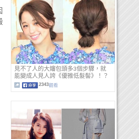
因
鍛
見不了人的大嬸包頭多3個步驟，就
能變成人見人誇《優雅低髮髻》！？
2343
觀看