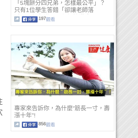
「5塊餅分四兄弟，怎樣最公平」？
只有1位學生答錯「卻讓老師落
淚」，網友讃翻：必須給滿分
197
觀看
往
專家來告訴你，為什麼“筋長一寸，壽
穴
漲十年"!
856
觀看