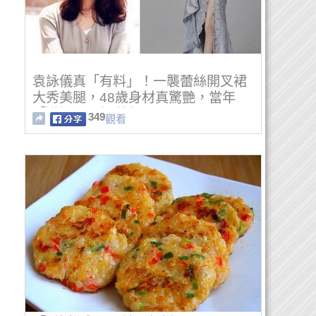
袁詠儀真「有料」！一襲蕾絲開叉裙
大秀美腿，48歲身材真驚艷，當年
「港姐」風韻猶存
349
觀看