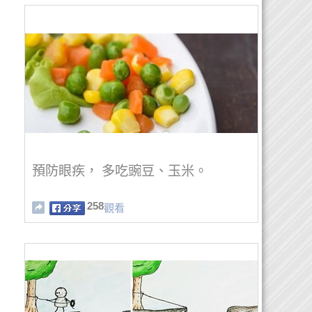
預防眼疾， 多吃豌豆、玉米。
258
觀看