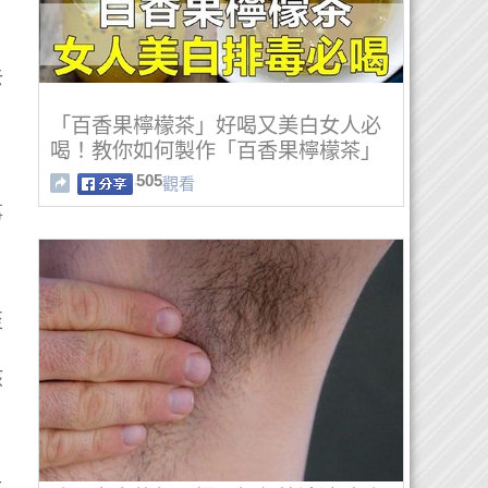
去
「百香果檸檬茶」好喝又美白女人必
喝！教你如何製作「百香果檸檬茶」
505
觀看
事
至
孩
比