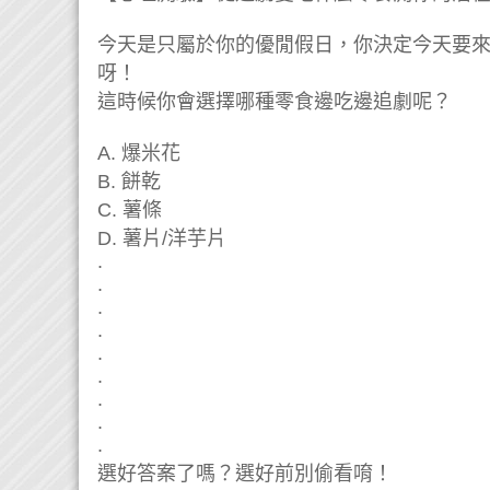
今天是只屬於你的優閒假日，你決定今天要
呀！
這時候你會選擇哪種零食邊吃邊追劇呢？
A. 爆米花
B. 餅乾
C. 薯條
D. 薯片/洋芋片
.
.
.
.
.
.
.
.
.
選好答案了嗎？選好前別偷看唷！