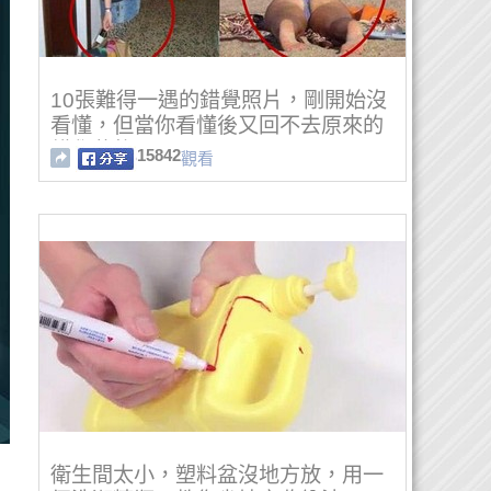
10張難得一遇的錯覺照片，剛開始沒
看懂，但當你看懂後又回不去原來的
錯覺狀態了！！
15842
觀看
衛生間太小，塑料盆沒地方放，用一