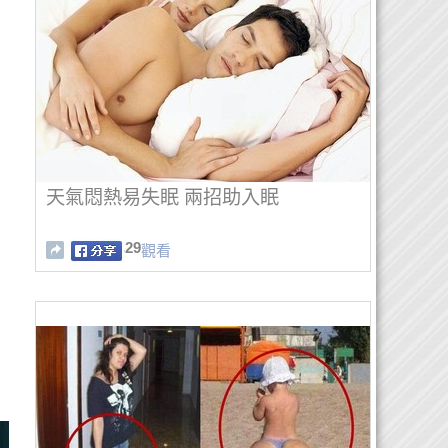
天氣悶熱易失眠 兩招助入眠
29
觀看