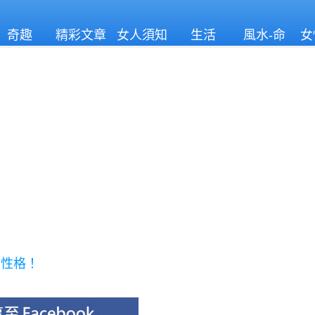
奇趣
精彩文章
女人須知
生活
風水-命
女
理
在性格！