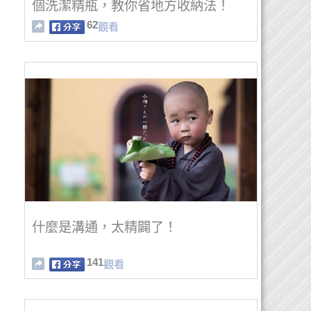
個洗潔精瓶，教你省地方收納法！
62
觀看
什麼是溝通，太精闢了！
141
觀看