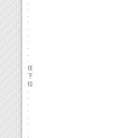
.
.
.
.
.
.
.
.
.
.
往
下
拉
.
.
.
.
.
.
.
.