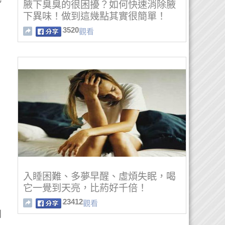
腋下臭臭的很困擾？如何快速消除腋
下異味！做到這幾點其實很簡單！
3520
觀看
入睡困難、多夢早醒、虛煩失眠，喝
它一覺到天亮，比葯好千倍！
23412
觀看
到