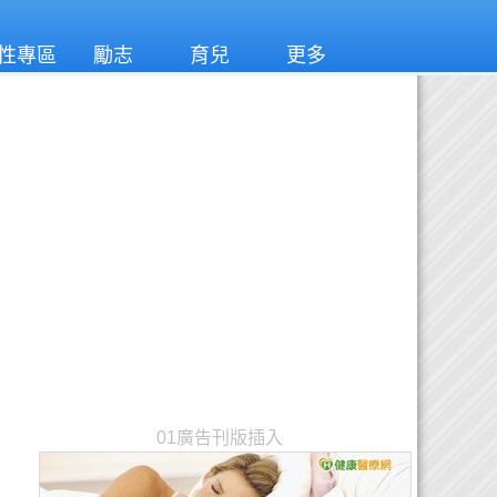
性專區
勵志
育兒
更多
01廣告刊版插入