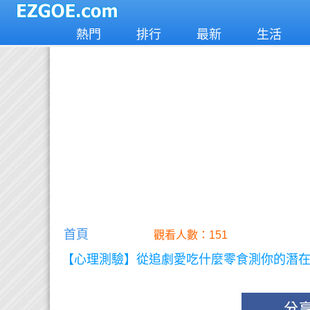
熱門
排行
最新
生活
首頁
觀看人數：151
【心理測驗】從追劇愛吃什麼零食測你的潛