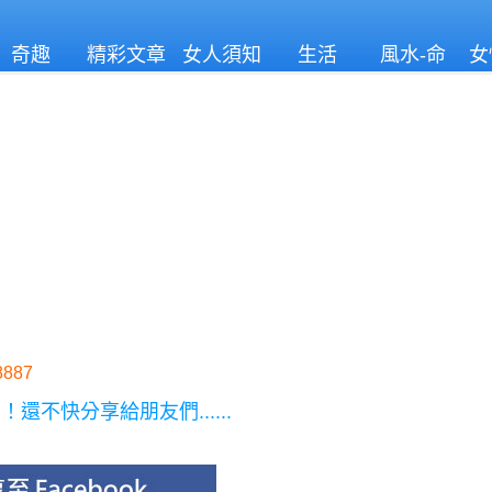
奇趣
精彩文章
女人須知
生活
風水-命
女
理
887
不快分享給朋友們......