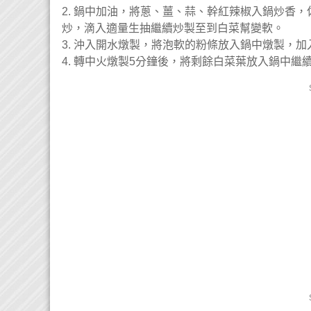
2. 鍋中加油，將蔥、薑、蒜、幹紅辣椒入鍋炒香
炒，滴入適量生抽繼續炒製至到白菜幫變軟。
3. 沖入開水燉製，將泡軟的粉條放入鍋中燉製，
4. 轉中火燉製5分鐘後，將剩餘白菜葉放入鍋中