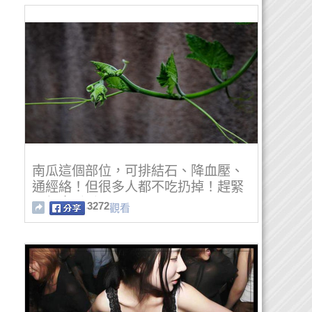
南瓜這個部位，可排結石、降血壓、
通經絡！但很多人都不吃扔掉！趕緊
一起來看看！
3272
觀看