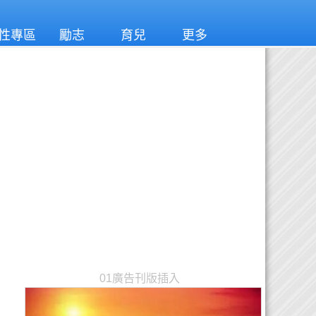
性專區
勵志
育兒
更多
01廣告刊版插入