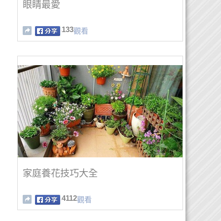
眼睛最愛
133
觀看
家庭養花技巧大全
4112
觀看