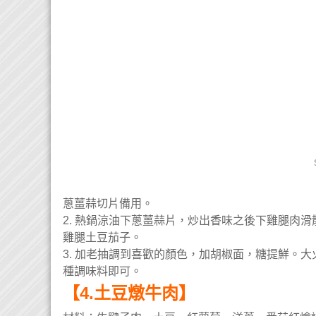
蔥薑蒜切片備用。
2. 熱鍋涼油下蔥薑蒜片，炒出香味之後下雞腿肉
雞腿土豆茄子。
3. 加老抽調到喜歡的顏色，加胡椒面，糖提鮮。
種調味料即可。
【4.土豆燉牛肉】