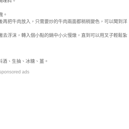
調味料。
塊。
然後再把牛肉放入，只需要炒的牛肉兩面都稍稍變色，可以聞到洋
，撇去浮沫，轉入個小點的鍋中小火慢燉，直到可以用叉子輕鬆紮
料酒、生抽、冰糖、薑。
sponsored ads