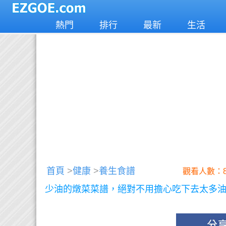
熱門
排行
最新
生活
首頁
>
健康
>
養生食譜
觀看人數：8
少油的燉菜菜譜，絕對不用擔心吃下去太多油！還