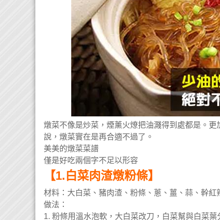
燉菜不像是炒菜，煙薰火燎把油濺得到處都是。更
說，燉菜實在是再合適不過了。
美美的燉菜菜譜
僅是好吃兩個字不足以形容
【1.白菜肉渣燉粉條】
材料：
大白菜、豬肉渣、粉條、蔥、薑、蒜、幹紅
做法：
1. 粉條用溫水泡軟，大白菜改刀，白菜幫與白菜葉