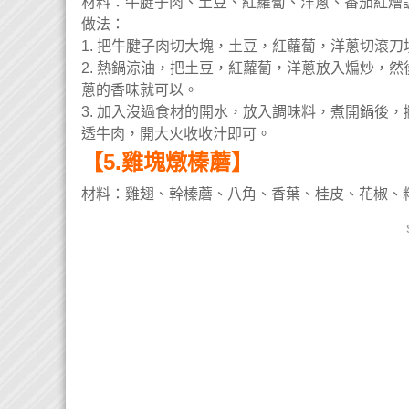
材料：
牛腱子肉、土豆、紅蘿蔔、洋蔥、番茄紅燴
做法：
1. 把牛腱子肉切大塊，土豆，紅蘿蔔，洋蔥切滾刀
2. 熱鍋涼油，把土豆，紅蘿蔔，洋蔥放入煸炒，
蔥的香味就可以。
3. 加入沒過食材的開水，放入調味料，煮開鍋後
透牛肉，開大火收收汁即可。
【5.雞塊燉榛蘑】
材料：
雞翅、幹榛蘑、八角、香葉、桂皮、花椒、