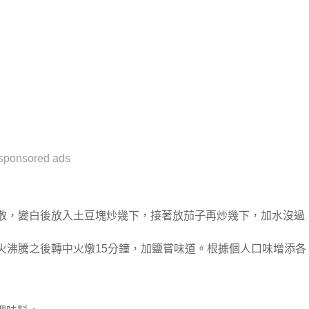
sponsored ads
滑散，變白後放入土豆塊炒幾下，接著放茄子再炒幾下，加水沒過
大火沸騰之後轉中火燉15分鐘，加鹽嘗味道。根據個人口味增添各