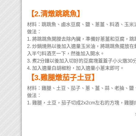
【2.清燉跳跳魚】
材料：
跳跳魚、鹵水豆腐、鹽、蔥薑、料酒、玉米
做法：
1. 將跳跳魚開膛去除內臟，準備好蔥薑和豆腐，
2. 炒鍋燒熱以後加入適量玉米油，將跳跳魚擺放
入半勺料酒烹一下，然後加入開水。
3. 煮2分鐘以後加入切好的豆腐塊蓋蓋子小火燉3
4. 加入適量白胡椒粉，加入適量小蔥末即可。
【3.雞腿燉茄子土豆】
材料：
雞腿、土豆、茄子、蔥、薑、蒜、老抽、鹽
做法：
1. 雞腿，土豆，茄子切成2x2cm左右的方塊，