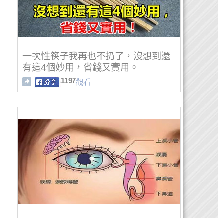
一次性筷子我再也不扔了，沒想到還
有這4個妙用，省錢又實用。
1197
觀看