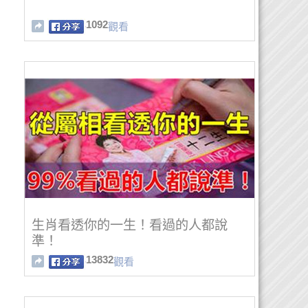
1092
觀看
生肖看透你的一生！看過的人都說
準！
13832
觀看