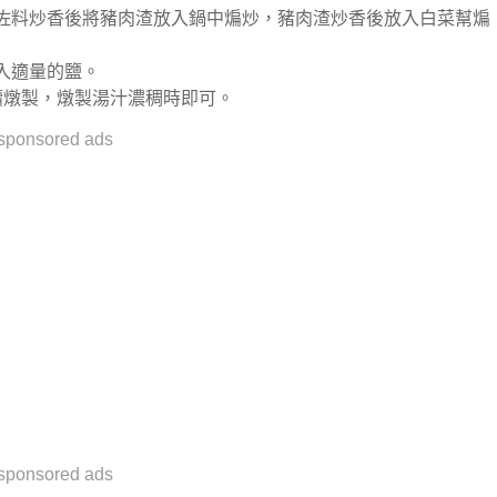
，佐料炒香後將豬肉渣放入鍋中煸炒，豬肉渣炒香後放入白菜幫煸
加入適量的鹽。
繼續燉製，燉製湯汁濃稠時即可。
sponsored ads
sponsored ads