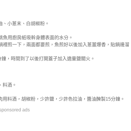
油、小蔥末、白胡椒粉。
跳跳魚用廚房紙吸幹身體表面的水分。
在鍋裡煎一下，兩面都要煎，魚煎好以後加入蔥薑爆香，貼鍋邊溜
0分鐘，時間到了以後打開蓋子加入適量鹽關火。
、料酒。
雞腿肉用料酒，胡椒粉，少許鹽，少許色拉油，醬油醃製15分鐘。
sponsored ads