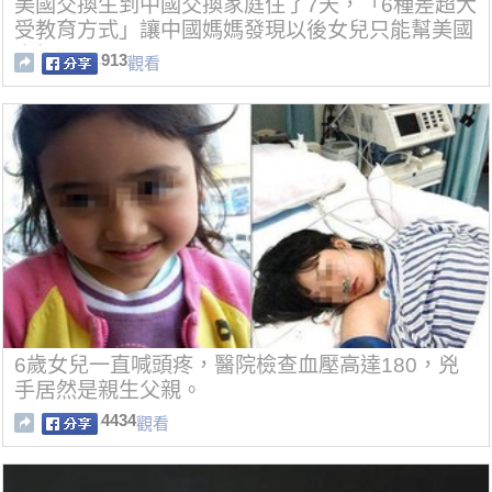
美國交換生到中國交換家庭住了7天，「6種差超大
受教育方式」讓中國媽媽發現以後女兒只能幫美國
人打工…
913
觀看
6歲女兒一直喊頭疼，醫院檢查血壓高達180，兇
手居然是親生父親。
4434
觀看