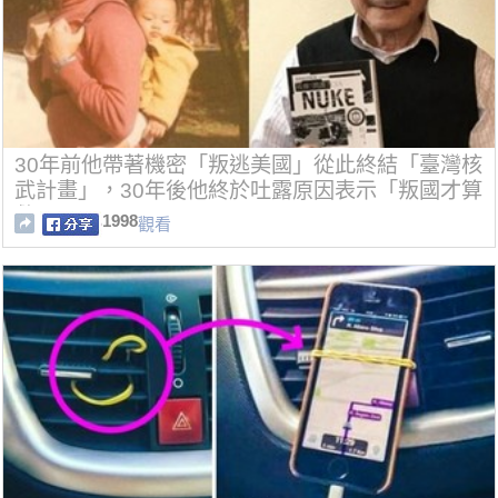
30年前他帶著機密「叛逃美國」從此終結「臺灣核
武計畫」，30年後他終於吐露原因表示「叛國才算
救國」！
1998
觀看