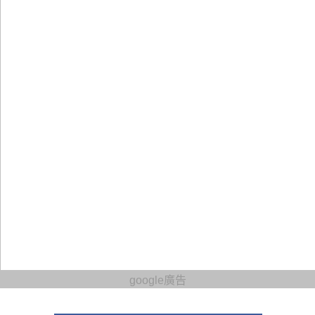
google廣告