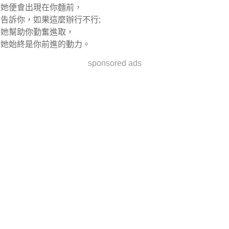
她便會出現在你麵前，
告訴你，如果這麼辦行不行;
她幫助你勤奮進取，
她始終是你前進的動力。
sponsored ads