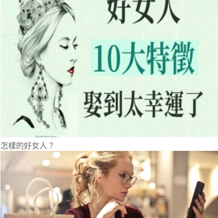
怎樣的好女人？