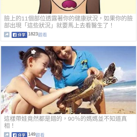
臉上的11個部位透露著你的健康狀況，如果你的臉
部出現「這些狀況」就要馬上去看醫生了！
1823
觀看
這樣帶娃竟然都是錯的，90％的媽媽並不知道真
相！
149
觀看