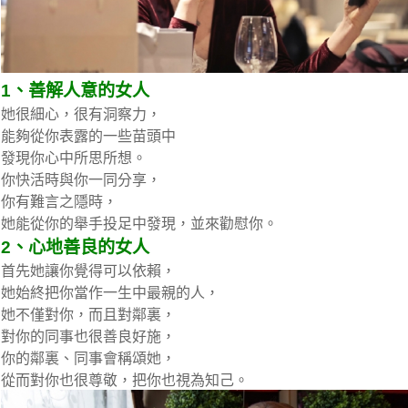
1、善解人意的女人
她很細心，很有洞察力，
能夠從你表露的一些苗頭中
發現你心中所思所想。
你快活時與你一同分享，
你有難言之隱時，
她能從你的舉手投足中發現，並來勸慰你。
2、心地善良的女人
首先她讓你覺得可以依賴，
她始終把你當作一生中最親的人，
她不僅對你，而且對鄰裏，
對你的同事也很善良好施，
你的鄰裏、同事會稱頌她，
從而對你也很尊敬，把你也視為知己。