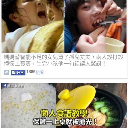
媽媽替智能不足的女兒買了孤兒丈夫，兩人誤打誤
撞懷上寶寶，生完小孩他一句話讓人驚訝！
1866
觀看