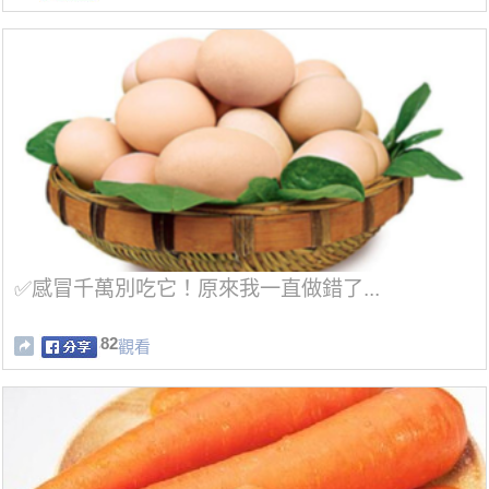
✅感冒千萬別吃它！原來我一直做錯了...
82
觀看