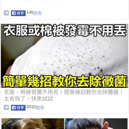
145
觀看
衣服、棉被發黴不用丟！簡單幾招教你去除黴菌！
太有效了，快來試試
5032
觀看