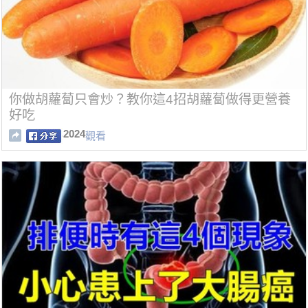
你做胡蘿蔔只會炒？教你這4招胡蘿蔔做得更營養
好吃
2024
觀看