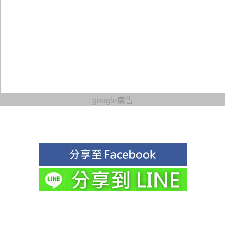
google廣告