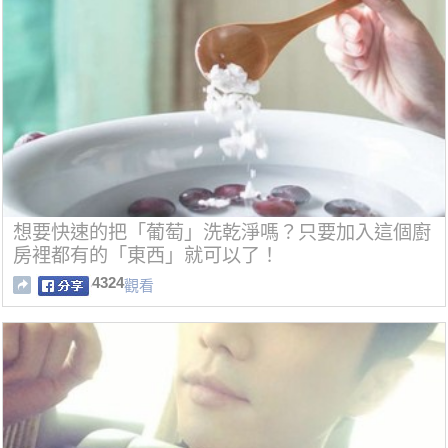
想要快速的把「葡萄」洗乾淨嗎？只要加入這個廚
房裡都有的「東西」就可以了！
4324
觀看