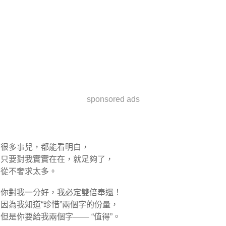
sponsored ads
很多事兒，都能看明白，
只要對我實實在在，就足夠了，
從不奢求太多。
你對我一分好，我必定雙倍奉還！
因為我知道“珍惜”兩個字的份量，
但是你要給我兩個字—— “值得”。