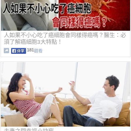
人如果不小心吃了癌細胞會同樣得癌嗎？醫生：必
須了解癌細胞3大特點！
181
觀看