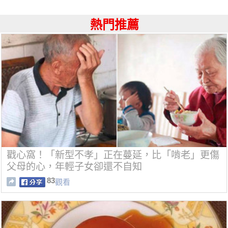
熱門推薦
戳心窩！「新型不孝」正在蔓延，比「啃老」更傷
父母的心，年輕子女卻還不自知
83
觀看