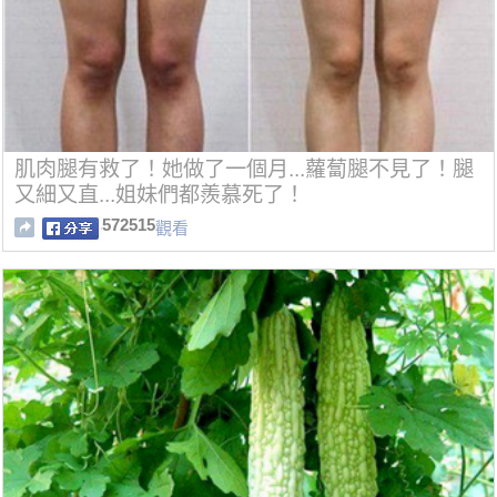
肌肉腿有救了！她做了一個月...蘿蔔腿不見了！腿
又細又直...姐妹們都羨慕死了！
572515
觀看