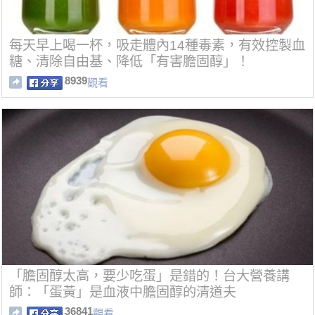
每天早上喝一杯，吸走體內14種毒素，有效控製血
糖、清除自由基、降低「有害膽固醇」！
8939
觀看
「膽固醇太高，要少吃蛋」是錯的！台大營養講
師：「蛋黃」是血液中膽固醇的清道夫
36841
觀看