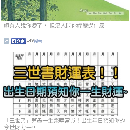
總有人說你變了， 但沒人問你經歷過什麼
149
觀看
「三世書」算盡一生榮華富貴！出生年日預知你的
今世財力~~!!