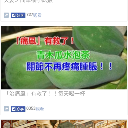
夫妻之間幸福小訣竅
727
觀看
「治痛風」有救了！！每天喝一杯
8353
觀看