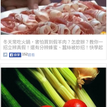
冬天常吃火鍋，害怕買到假羊肉？怎麼辦？教你一
招立辨真假！還有分辨蜂蜜、蠶絲被妙招！快學起
來吧！！！
152
觀看