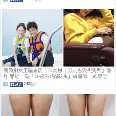
偶像劇女王曬恩愛！陳喬恩「男友恩愛視角照」甜
炸 靠近一看「40歲零P圖臉蛋」網驚喊：歐麥尬
742
觀看