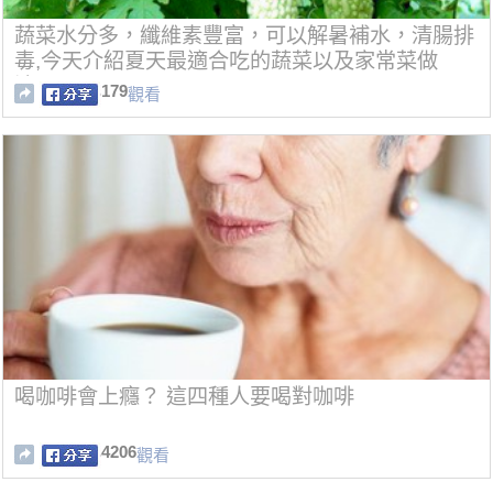
蔬菜水分多，纖維素豐富，可以解暑補水，清腸排
毒,今天介紹夏天最適合吃的蔬菜以及家常菜做
法！！
179
觀看
喝咖啡會上癮？ 這四種人要喝對咖啡
4206
觀看