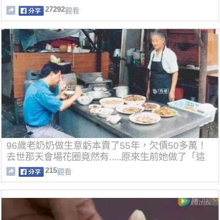
27292
觀看
96歲老奶奶做生意虧本賣了55年，欠債50多萬！
去世那天會場花圈竟然有.....原來生前她做了「這
件事」！
215
觀看