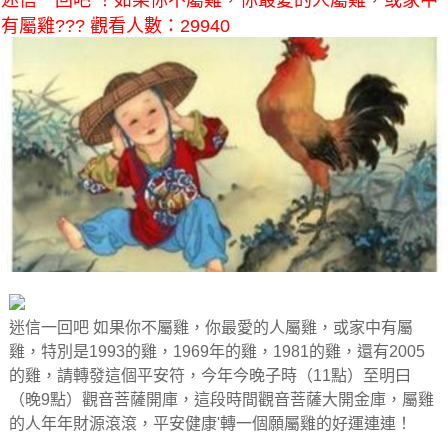
迷信一回吧 ！如果你不屬雞，你最愛的人屬雞，或家中
有屬雞??? 觀看人數：29940
迷信一回吧 如果你不屬雞，你最愛的人屬雞，或家中有屬
雞，特別是1993的雞，1969年的雞，1981的雞，還有2005
的雞，請轉發這個平安符，今年今晚子時（11點）至明曰
（晚9點）觀音菩薩開庫，這段時間觀音菩薩大開金庫，屬雞
的人年年財源滾滾，平安健康'轉一個願屬雞的好運連連！