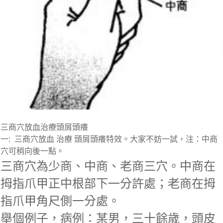
三商穴放血治療頭屑頭癢
一: 三商穴放血
治療
頭屑頭癢特效。大家不妨一試，注：中商
穴可稍向後一點。
三商穴為少商、中商、老商三穴。中商在
拇指爪甲正中根部下一分許處；老商在拇
指爪甲角尺側一分處。
舉個例子，病例：某男，三十餘歲，頭皮