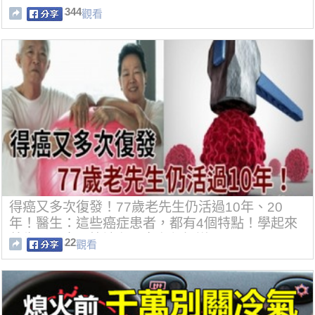
344
觀看
得癌又多次復發！77歲老先生仍活過10年、20
年！醫生：這些癌症患者，都有4個特點！學起來
養生又長壽，快讓兒子女兒都知道！
22
觀看