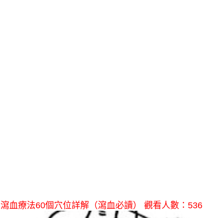
瀉血療法60個穴位詳解（瀉血必讀） 觀看人數：536