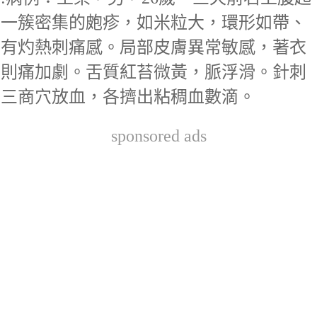
一簇密集的皰疹，如米粒大，環形如帶、
有灼熱刺痛感。局部皮膚異常敏感，著衣
則痛加劇。舌質紅苔微黃，脈浮滑。針刺
三商穴放血，各擠出粘稠血數滴。
sponsored ads