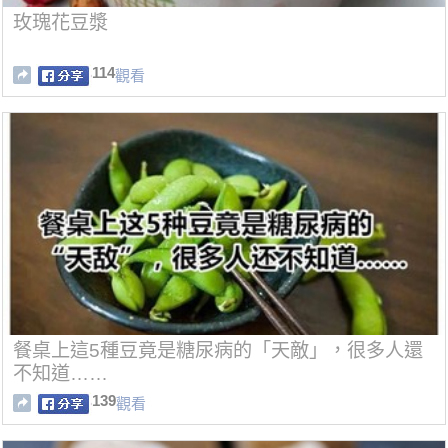
玫瑰花豆漿
114
觀看
餐桌上這5種豆竟是糖尿病的「天敵」，很多人還
不知道……
139
觀看