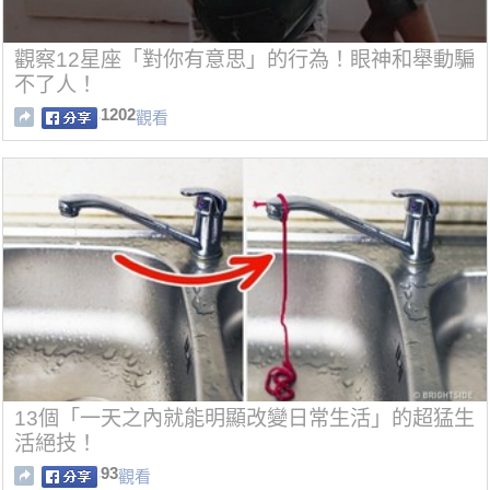
觀察12星座「對你有意思」的行為！眼神和舉動騙
不了人！
1202
觀看
13個「一天之內就能明顯改變日常生活」的超猛生
活絕技！
93
觀看