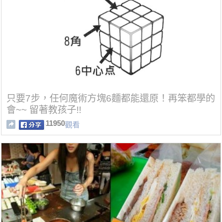
只要7步，任何魔術方塊6麵都能還原！再笨都學的
會~~ 留著教孩子!!
11950
觀看