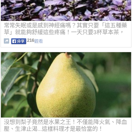
常常失眠或是感到神經痛嗎？其實只要「這五種藥
草」就能夠舒緩這些疼痛！一天只要3杯草本茶，
效果自然看得見！
216
觀看
沒想到梨子竟然是水果之王！不僅能降火氣、降血
壓、生津止渴...這樣料理才是最恰當的！