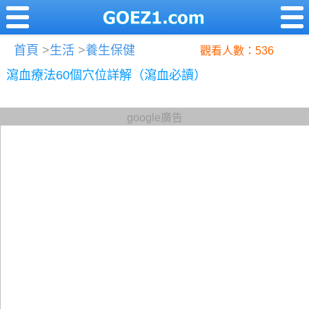
首頁
>
生活
>
養生保健
觀看人數：536
瀉血療法60個穴位詳解（瀉血必讀）
google廣告