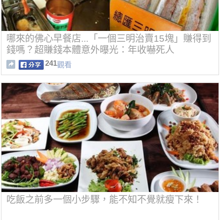
哪來的佛心早餐店...「一個三明治賣15塊」賺得到
錢嗎？超賺錢本體意外曝光：年收嚇死人
241
觀看
吃飯之前多一個小步驟，能不知不覺就瘦下來！