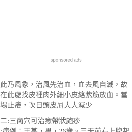
sponsored ads
此乃風象，治風先治血，血去風自滅，故
在此處找皮裡肉外細小皮絡紫筋放血。當
場止癢，次日頭皮屑大大減少
二:三商穴可治癒帶狀皰疹
:
病例：王某，男，26歲。三天前右上腹起