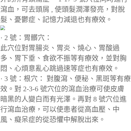
瀉血，可去頭屑 , 使頭髮潤澤發亮，對脫
髮、憂鬱症、記憶力減退也有療效。
· 2 號：胃髒穴：
此穴位對胃腸炎、胃炎、燒心、胃酸過
多、胃下垂、食欲不振等有療效，並對胸
悶、心煩意亂心跳過速等症也有療效。
· 3 號：根穴： 對腹瀉、便秘、黑斑等有療
效。對 2-3-6 號穴位的瀉血治療可使皮膚
暗黑的人變白而有光澤。再對 8 號穴位進
行瀉血治療，可以使患者從高血壓、中
風、癡呆症的從恐懼中解脫出來。