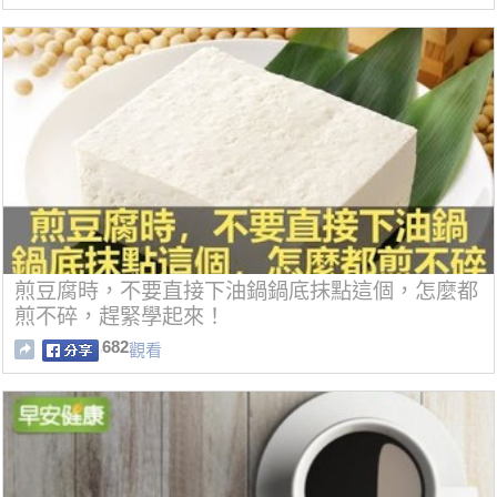
煎豆腐時，不要直接下油鍋鍋底抹點這個，怎麼都
煎不碎，趕緊學起來！
682
觀看