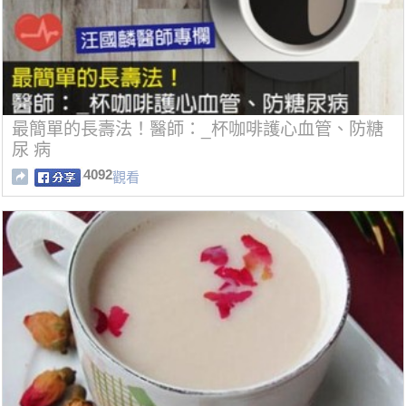
最簡單的長壽法！醫師：_杯咖啡護心血管、防糖
尿 病
4092
觀看