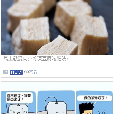
馬上就變肉☆冷凍豆腐減肥法♪
783
觀看