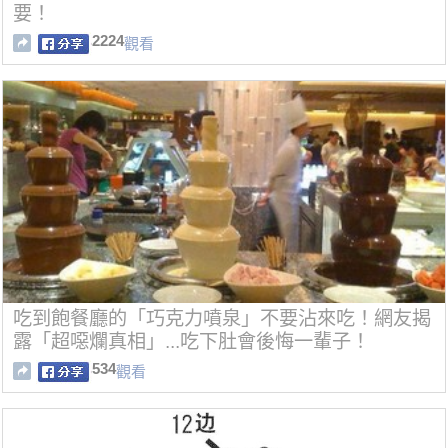
要！
2224
觀看
吃到飽餐廳的「巧克力噴泉」不要沾來吃！網友揭
露「超噁爛真相」...吃下肚會後悔一輩子！
534
觀看