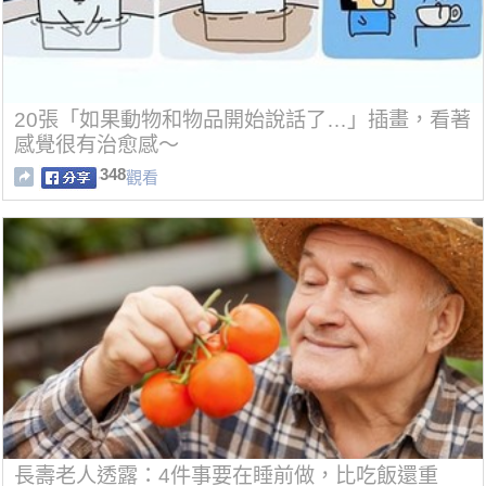
20張「如果動物和物品開始說話了…」插畫，看著
感覺很有治愈感～
348
觀看
長壽老人透露：4件事要在睡前做，比吃飯還重