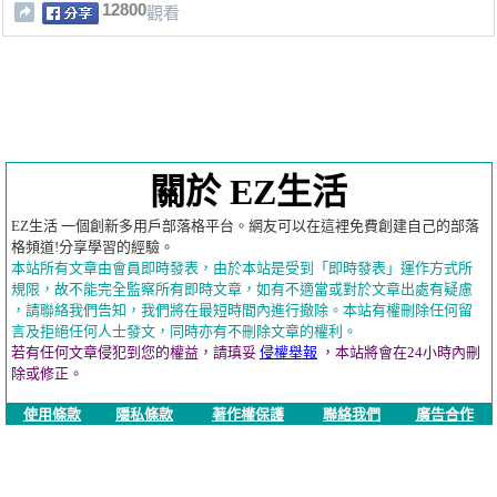
12800
觀看
關於 EZ生活
EZ生活 一個創新多用戶部落格平台。網友可以在這裡免費創建自己的部落
格頻道!分享學習的經驗。
本站所有文章由會員即時發表，由於本站是受到「即時發表」運作方式所
規限，故不能完全監察所有即時文章，如有不適當或對於文章出處有疑慮
，請聯絡我們告知，我們將在最短時間內進行撤除。本站有權刪除任何留
言及拒絕任何人士發文，同時亦有不刪除文章的權利。
若有任何文章侵犯到您的權益，請瑱妥
侵權舉報
，本站將會在24小時內刪
除或修正。
使用條款
隱私條款
著作權保護
聯絡我們
廣告合作