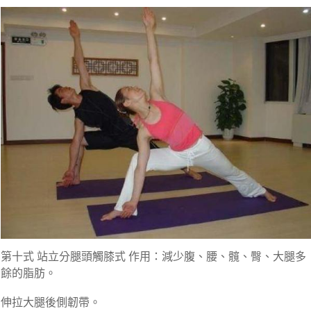
第十式 站立分腿頭觸膝式 作用：減少腹、腰、髖、臀、大腿多
餘的脂肪。
伸拉大腿後側韌帶。