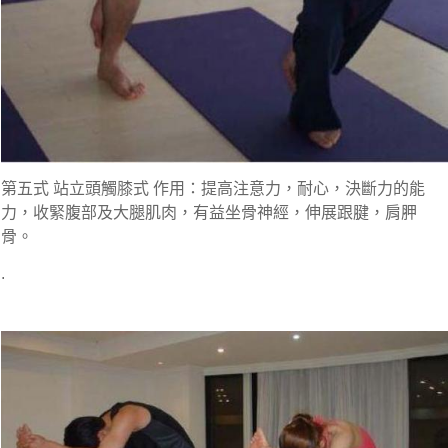
第五式 站立頭觸膝式 作用：提高注意力，耐心，決斷力的能
力，收緊腹部及大腿肌肉，有益坐骨神經，伸展跟腱，肩胛
骨。
.