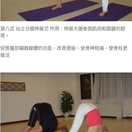
第八式 站立分腿伸展式 作用：伸展大腿後側肌肉和跟腱的韌
帶。
促進腹部臟器腺體的功能，改善便秘、坐骨神經痛，使脊柱更
靈活