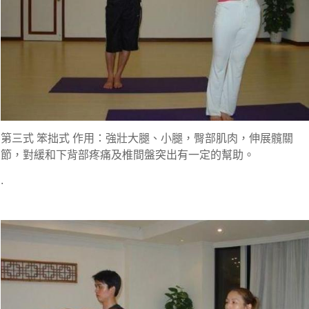
第三式 笨拙式 作用：強壯大腿、小腿，臀部肌肉，伸展髖關
節，對緩和下背部疼痛及椎間盤突出有一定的幫助。
.