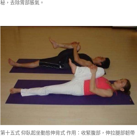
秘，去除胃部脹氣。
第十五式 仰臥起坐動態伸背式 作用：收緊腹部，伸拉腿部韌帶