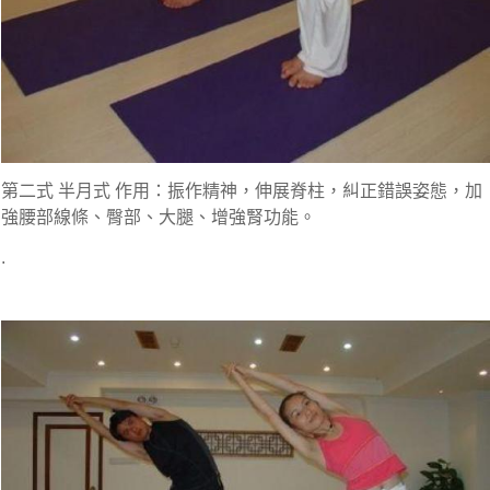
第二式 半月式 作用：振作精神，伸展脊柱，糾正錯誤姿態，加
強腰部線條、臀部、大腿、增強腎功能。
.