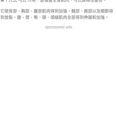
第十九式 弓式 作用：要強健全身肌肉，弓式是極佳姿勢。
它使背部、胸部、腹部肌肉得到加強，髖部、肩部以及關節得
到放鬆，腿、臂、喉、頸、頜緣肌肉全部得到伸展和加強。
sponsored ads