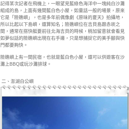
記得某次記者在飛機上，一眼望見藍綠色海洋中一塊純白沙灘
組成的島，上面有幾間藍白色小屋，如童話一般的場景，原來
它是「險礁嶼」，也是多年前偶像劇《原味的夏天》拍攝地，
所以比起以下島嶼，還算知名；險礁嶼位在吉貝島跟赤崁之
間，通常在搭快艇要前往北海吉貝的時候，稍加留意就會看見
如夢似話的險礁嶼出現在右手邊，只是想捕捉它的美手腳與快
門都要夠快。
險礁嶼上有一間民宿，也就是藍白色小屋，還可以供遊客在沙
灘上BBQ或玩沙灘排球。
二、澎湖白公嶼