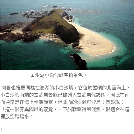
▲澎湖小白沙嶼空拍景色。
肉魯也推薦同樣在澎湖的小白沙嶼，它位於屋嶼的北面海上，
小白沙嶼南端的玄武岩景觀已被列入玄武岩保護區，因此在南
面通常是在海上坐船觀賞，但北面的沙灘可登島；肉魯說：
「這裡很有異國風的感覺，一下船就踩得到淺灘，很適合在這
裡放空踏踏水。
」