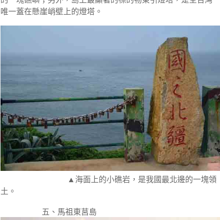
唯一蓋在懸崖峭壁上的燈塔。
▲海面上的小礁岩，是我國最北邊的一塊領
土。
五、馬祖東莒島