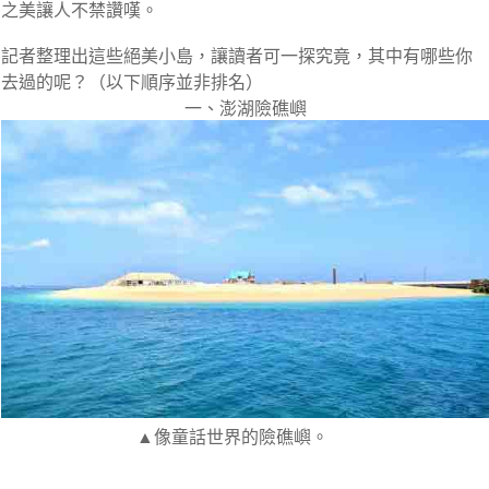
之美讓人不禁讚嘆。
記者整理出這些絕美小島，讓讀者可一探究竟，其中有哪些你
去過的呢？（以下順序並非排名）
一、澎湖險礁嶼
▲像童話世界的險礁嶼。