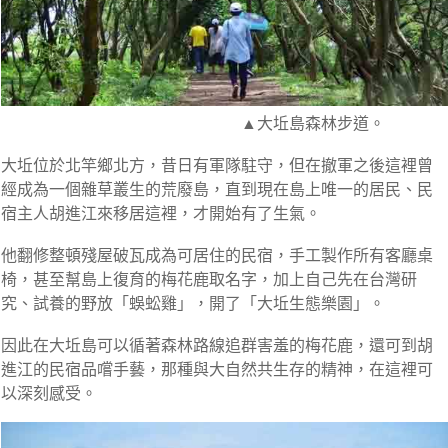
▲大坵島森林步道。
大坵位於北竿鄉北方，昔日有軍隊駐守，但在撤軍之後這裡曾
經成為一個雜草叢生的荒廢島，直到現在島上唯一的居民、民
宿主人胡進江來移居這裡，才開始有了生氣。
他翻修整頓殘屋破瓦成為可居住的民宿，手工製作所有客廳桌
椅，甚至幫島上復育的梅花鹿取名字，加上自己先在台灣研
究、試養的野放「蜈蚣雞」，開了「大坵生態樂園」。
因此在大坵島可以循著森林路線追群害羞的梅花鹿，還可到胡
進江的民宿品嚐手藝，那種與大自然共生存的精神，在這裡可
以深刻感受。