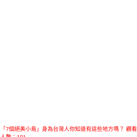
「7個絕美小島」身為台灣人你知道有這些地方嗎？ 觀看