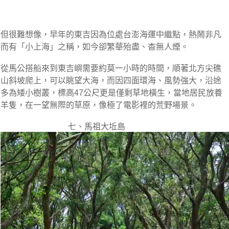
但很難想像，早年的東吉因為位處台澎海運中繼點，熱鬧非凡
而有「小上海」之稱，如今卻繁華殆盡、杳無人煙。
從馬公搭船來到東吉嶼需要約莫一小時的時間，順著北方尖礁
山斜坡爬上，可以眺望大海，而因四面環海、風勢強大，沿途
多為矮小樹叢，標高47公尺更是僅剩草地橫生，當地居民放養
羊隻，在一望無際的草原，像極了電影裡的荒野場景。
七、馬祖大坵島