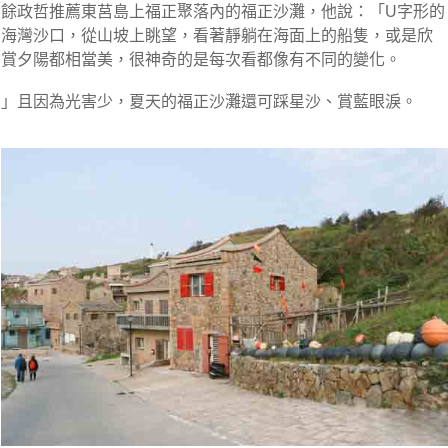
餘政哲推薦東莒島上福正聚落內的福正沙灘，他說：「U字形的
海灣沙口，從山坡上眺望，看著靜躺在海面上的船隻，或是欣
賞夕陽都相當美，很神奇的是每次看都像有不同的變化。
」且因為光害少，夏天的福正沙灘還可踩星沙、賞藍眼淚。