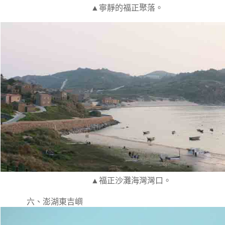
▲寧靜的福正聚落。
▲福正沙灘海灣灣口。
六、澎湖東吉嶼