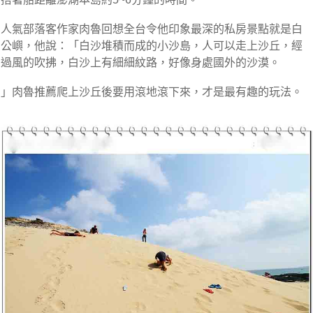
人氣部落客作家肉魯回想全台令他印象最深的私房景點就是白
公嶼，他說：「白沙堆積而成的小沙島，人可以走上沙丘，經
過風的吹拂，白沙上有細細紋路，好像身處國外的沙漠。
」肉魯推薦爬上沙丘後要用滾地滾下來，才是最有趣的玩法。