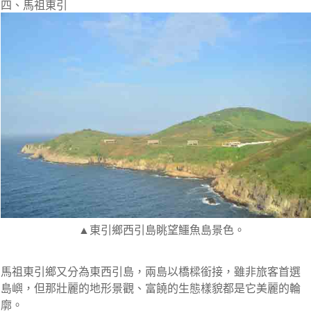
四、馬祖東引
▲東引鄉西引島眺望鱷魚島景色。
馬祖東引鄉又分為東西引島，兩島以橋樑銜接，雖非旅客首選
島嶼，但那壯麗的地形景觀、富饒的生態樣貌都是它美麗的輪
廓。