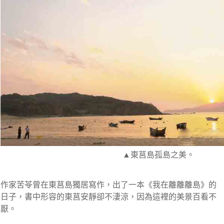
▲東莒島孤島之美。
作家苦苓曾在東莒島獨居寫作，出了一本《我在離離離島》的
日子，書中形容的東莒安靜卻不淒涼，因為這裡的美景百看不
厭。