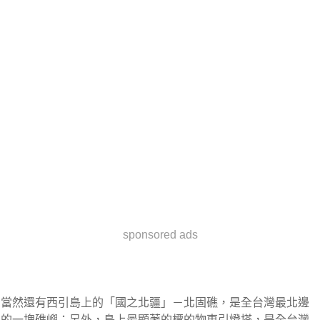
sponsored ads
當然還有西引島上的「國之北疆」－北固礁，是全台灣最北邊
的一塊礁嶼；另外，島上最顯著的標的物東引燈塔，是全台灣