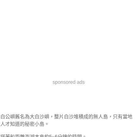
sponsored ads
白公嶼舊名為大白沙嶼，整片白沙堆積成的無人島，只有當地
人才知道的秘密小島。
搭著船距離澎湖本島約5~6分鐘的時間。