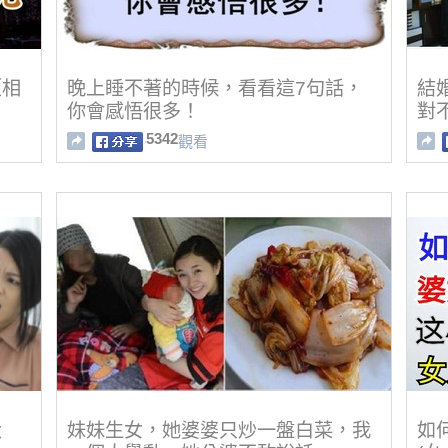
（相
晚上睡不著的時候，看看這7句話，
結
你會感悟很多！
對
5342
觀看
大
妹妹生女，她婆婆只炒一盤白菜，我
如