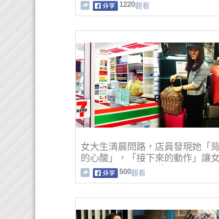
狂叫，她仔細一看，眼淚已決堤
1220
觀看
女大生清晨問路，店員發現她「
的心酸」，「接下來的動作」讓
生整個冬天都變溫暖！
500
觀看