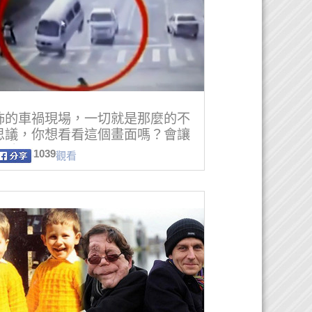
怖的車禍現場，一切就是那麼的不
思議，你想看看這個畫面嗎？會讓
目瞪口呆
1039
觀看