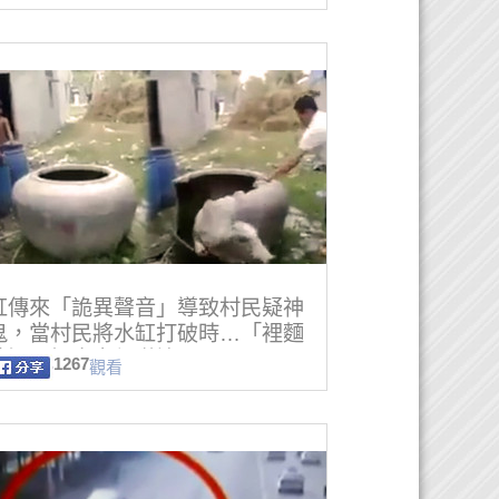
缸傳來「詭異聲音」導致村民疑神
鬼，當村民將水缸打破時…「裡麵
狀況」把大家都嚇壞了！
1267
觀看