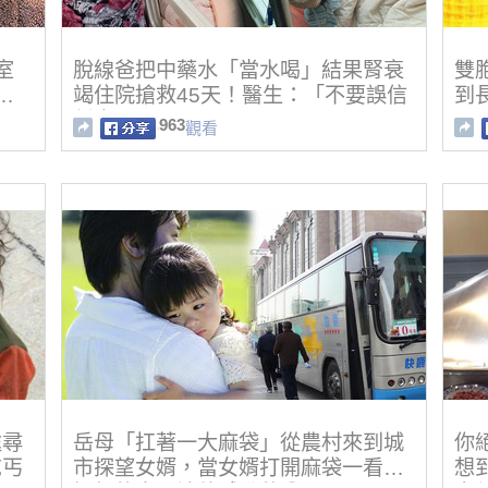
室
脫線爸把中藥水「當水喝」結果腎衰
雙
…
竭住院搶救45天！醫生：「不要誤信
到
偏方！」
卻
963
觀看
處尋
岳母「扛著一大麻袋」從農村來到城
你
乞丐
市探望女婿，當女婿打開麻袋一看…
想