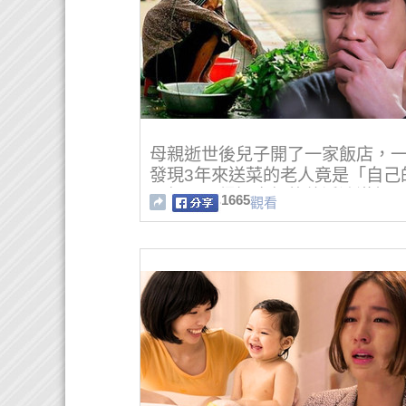
母親逝世後兒子開了一家飯店，
發現3年來送菜的老人竟是「自己
母親」！得知真相的他淚流滿麵
1665
觀看