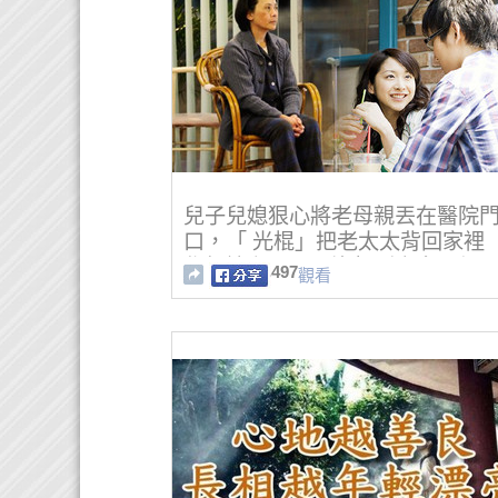
兒子兒媳狠心將老母親丟在醫院
口，「 光棍」把老太太背回家裡
作親娘孝順」！沒想到竟多了個
497
觀看
媳婦！