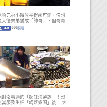
胞胎兄弟小時候長得超可愛，沒想
長大後弟弟變成「帥哥」，但哥哥
…「背後故事」讓人心疼！
666
觀看
絕對沒看過的「超狂海鮮鍋」！沒
到當服務生把「鍋蓋掀開」後….大