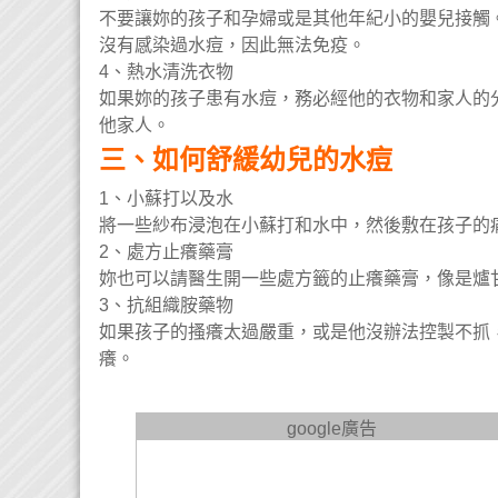
不要讓妳的孩子和孕婦或是其他年紀小的嬰兒接觸
沒有感染過水痘，因此無法免疫。
4、熱水清洗衣物
如果妳的孩子患有水痘，務必經他的衣物和家人的
他家人。
三、如何舒緩幼兒的水痘
1、小蘇打以及水
將一些紗布浸泡在小蘇打和水中，然後敷在孩子的
2、處方止癢藥膏
妳也可以請醫生開一些處方籤的止癢藥膏，像是爐
3、抗組織胺藥物
如果孩子的搔癢太過嚴重，或是他沒辦法控製不抓
癢。
google廣告