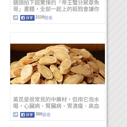
鏡頭拍下超驚悚的「帝王蟹分屍章魚
哥」畫麵，全部一起上的殺戮會讓你
做噩夢！
2119
觀看
黃芪是很常見的中藥材，但用它泡水
喝，心臟病、腎臟病、胃潰瘍、高血
壓、 糖尿病全好了呀！90％的人不知
300
觀看