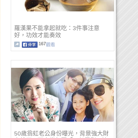
羅漢果不能拿起就吃：3件事注意
好，功效才能奏效
167
觀看
50歲翁虹老公身份曝光，背景強大財