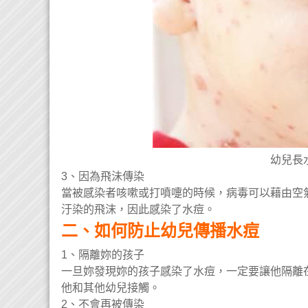
幼兒長
3、因為飛沬傳染
當被感染者咳嗽或打噴嚏的時候，病毒可以藉由空
汙染的飛沫，因此感染了水痘。
二、如何防止幼兒傳播水痘
1、隔離妳的孩子
一旦妳發現妳的孩子感染了水痘，一定要讓他隔離
他和其他幼兒接觸。
2、不會再被傳染