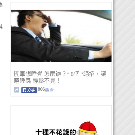
為
其
開車想睡覺 怎麼辦？* 8個 *絕招，讓
瞌睡蟲 輕鬆不見！
806
觀看