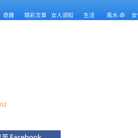
奇趣
精彩文章
女人須知
生活
風水-命
女
理
12