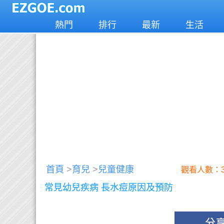
熱門
排行
最新
生活
首頁
>
育兒
>
兒童健康
觀看人數：3
常見幼兒疾病 長水痘原因及預防