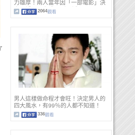
力雄厚！兩人當年因「一部電影」決
定閃婚，10年來恩愛不減！
2064
觀看
了
男人這樣做命程才會旺！決定男人的
四大風水，有99％的人都不知道！
336
觀看