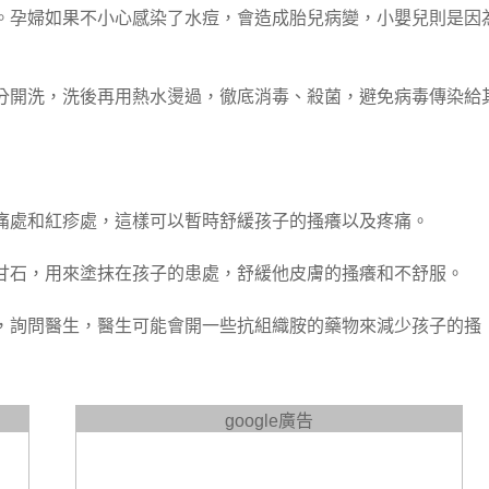
。孕婦如果不小心感染了水痘，會造成胎兒病變，小嬰兒則是因
分開洗，洗後再用熱水燙過，徹底消毒、殺菌，避免病毒傳染給
痛處和紅疹處，這樣可以暫時舒緩孩子的搔癢以及疼痛。
甘石，用來塗抹在孩子的患處，舒緩他皮膚的搔癢和不舒服。
，詢問醫生，醫生可能會開一些抗組織胺的藥物來減少孩子的搔
google廣告