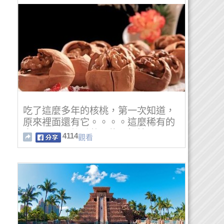
吃了這麼多年的核桃，第一次知道，
原來裡面還有它。。。。這麼稀有的
東西呀，以後千萬不能再扔掉了
4114
觀看