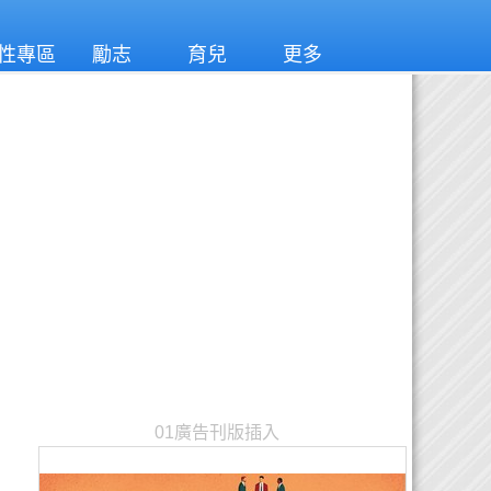
性專區
勵志
育兒
更多
01廣告刊版插入