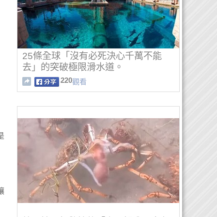
25條全球「沒有必死決心千萬不能
去」的突破極限滑水道。
220
觀看
是
讓