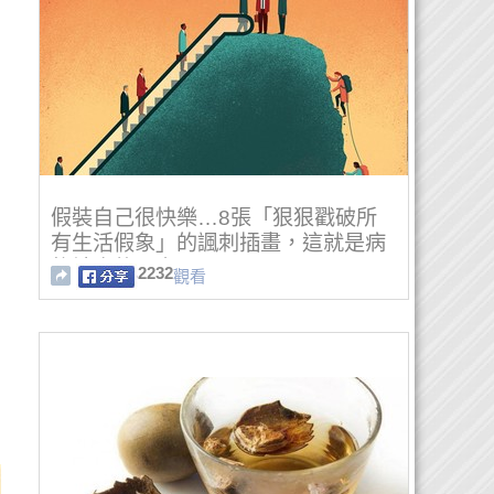
假裝自己很快樂…8張「狠狠戳破所
有生活假象」的諷刺插畫，這就是病
態社會的現實
2232
觀看