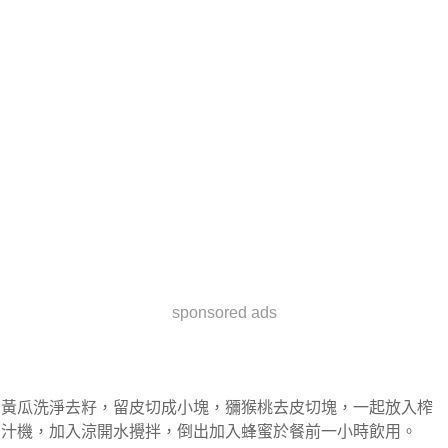
sponsored ads
黃瓜洗淨去籽，留皮切成小塊，獼猴桃去皮切塊，一起放入榨
汁機，加入涼開水攪拌，倒出加入蜂蜜於餐前一小時飲用。