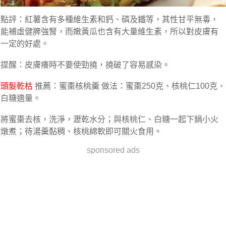
點評：紅薯含有多種維生素和鈣、磷及鐵等，其性甘平無毒，
能補虛健脾強腎，而嫩黃瓜也含有大量維生素，所以對皮膚有
一定的好處。
提醒：皮膚癢時不要使勁撓，撓破了容易感染。
頭髮乾枯
推薦：蜜棗核桃羹 做法：蜜棗250克、核桃仁100克、
白糖適量。
將蜜棗去核，洗淨，瀝乾水分；與核桃仁、白糖一起下鍋小火
燉煮；待湯羹黏稠、核桃綿軟即可關火食用。
sponsored ads