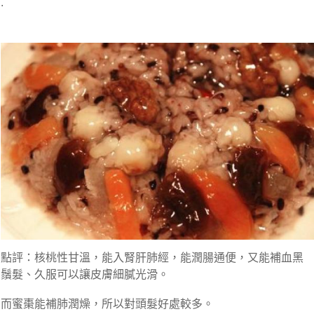
.
點評：核桃性甘溫，能入腎肝肺經，能潤腸通便，又能補血黑
鬚髮、久服可以讓皮膚細膩光滑。
而蜜棗能補肺潤燥，所以對頭髮好處較多。