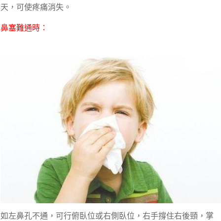
天，可使疼痛消失。
鼻塞難通時：
如左鼻孔不通，可行俯臥位或右側臥位，右手撐住右後頸，掌