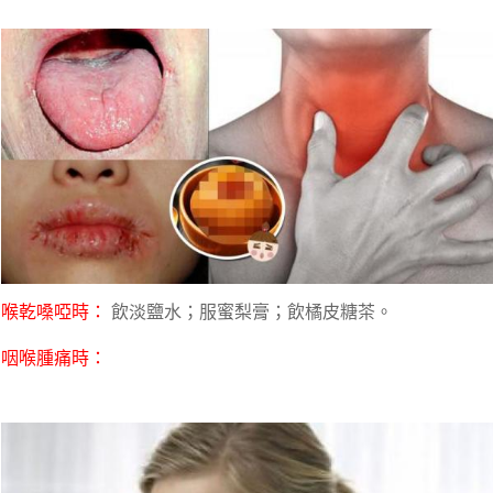
喉乾嗓啞時：
飲淡鹽水；服蜜梨膏；飲橘皮糖茶。
咽喉腫痛時：