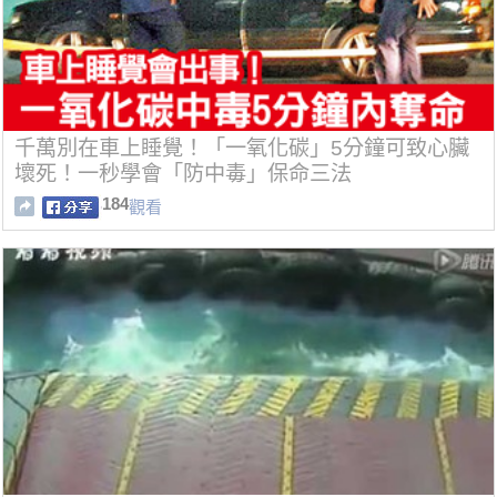
千萬別在車上睡覺！「一氧化碳」5分鐘可致心臟
壞死！一秒學會「防中毒」保命三法
184
觀看