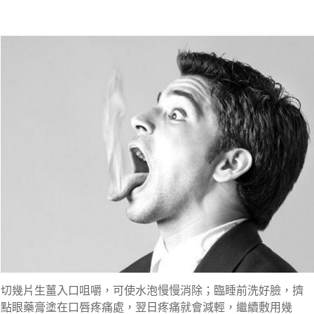
切幾片生薑入口咀嚼，可使水泡慢慢消除；臨睡前洗好臉，擠
點眼藥膏塗在口唇疼痛處，翌日疼痛就會減輕，繼續敷用幾