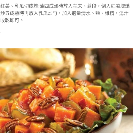
紅薯、乳瓜切成塊;油四成熱時放入蒜末、蔥段，倒入紅薯塊煸
炒五成熟時再放入乳瓜炒勻，加入適量清水、鹽、雞精，湯汁
收乾即可。
.