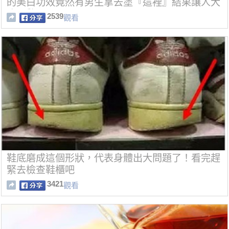
的美白功效竟然有男生拿去塗『這裡』結果讓人大
吃ㄧ驚！
2539
觀看
鞋底磨成這個形狀，代表身體出大問題了！看完趕
緊去檢查鞋櫃吧
3421
觀看