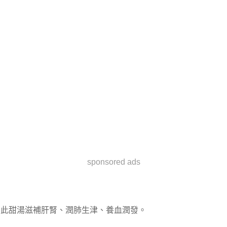
sponsored ads
此甜湯滋補肝腎、潤肺生津、養血潤發。