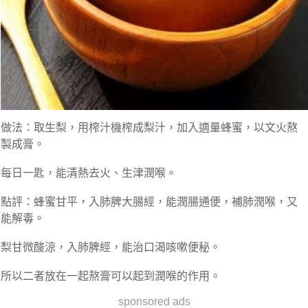
做法：取生梨，用榨汁機榨成梨汁，加入適量蜂蜜，以文火熬
製成膏。
每日一匙，能清熱去火、生津潤喉。
點評：蜂蜜甘平，入肺脾大腸經，能潤腸通便，補肺潤喉，又
能解毒。
梨甘微酸涼，入肺脾經，能治口渴咳嗽便秘。
所以二者放在一起熬膏可以起到潤喉的作用。
sponsored ads