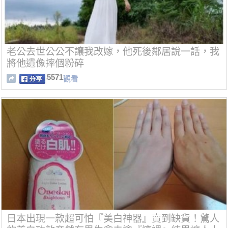
老公去世公公不讓我改嫁，他死後鄰居說一話，我
將他遺像摔個粉碎
5571
觀看
日本出現一款超可怕『美白神器』賣到缺貨！驚人