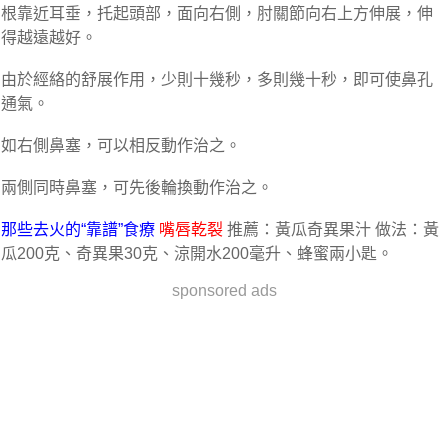
根靠近耳垂，托起頭部，面向右側，肘關節向右上方伸展，伸
得越遠越好。
由於經絡​​的舒展作用，少則十幾秒，多則幾十秒，即可使鼻孔
通氣。
如右側鼻塞，可以相反動作治之。
兩側同時鼻塞，可先後輪換動作治之。
那些去火的“靠譜”食療
嘴唇乾裂
推薦：黃瓜奇異果汁 做法：黃
瓜200克、奇異果30克、涼開水200毫升、蜂蜜兩小匙。
sponsored ads