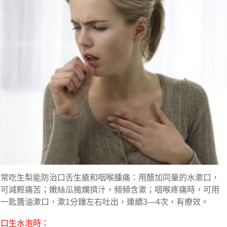
常吃生梨能防治口舌生瘡和咽喉腫痛：用醋加同量的水漱口，
可減輕痛苦；嫩絲瓜搗爛擠汁，頻頻含漱；咽喉疼痛時，可用
一匙醬油漱口，漱1分鐘左右吐出，連續3—4次，有療效。
口生水泡時：