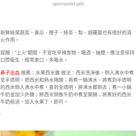
sponsored ads
新鮮綠葉蔬菜、黃瓜、橙子、綠茶、梨、胡蘿蔔也有很好的清
火作用。
提醒：“上火”期間，不宜吃辛辣食物、喝酒、抽煙，應注意保持
口腔衛生，經常漱口，多喝水。
鼻子出血
推薦：水果西米露 做法：西米洗淨後，倒入沸水中煮
至半透明，把西米和熱水隔開；再煮一鍋沸水，將煮到半透明
的西米倒入沸水中煮，直到全透明，將沸水都倒去；煮一小鍋
牛奶並加少許糖；將西米倒進牛奶中煮至開鍋；將煮好的西米
牛奶晾涼，加入水果丁，即可。
.