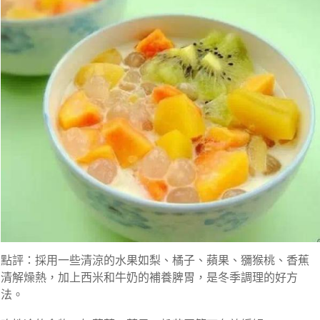
點評：採用一些清涼的水果如梨、橘子、蘋果、獼猴桃、香蕉
清解燥熱，加上西米和牛奶的補養脾胃，是冬季調理的好方
法。