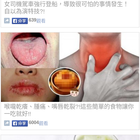
女司機駕車強行登船，導致很可怕的事情發生！
自以為演特技?!
639
觀看
喉嚨乾癢、腫痛、嘴唇乾裂?!這些簡單的食物讓你
一吃就好!!
6004
觀看