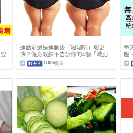
肝
運動前還是運動後「喝咖啡」瘦更
每
不要
快？健身教練不告訴你的4個「減肥
壓
內幕」
醫
11005
觀看