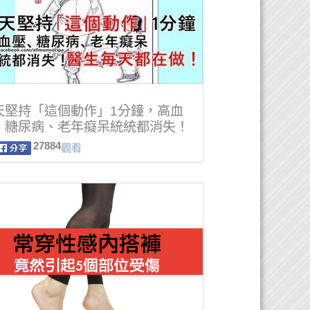
天堅持「這個動作」1分鐘，高血
、糖尿病、老年癡呆統統都消失！
生每天都在做！
27884
觀看