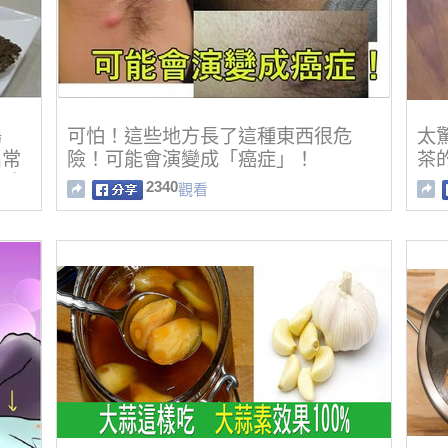
腸
可怕！這些地方長了這種東西很危
太
出常
險！可能會演變成「癌症」！
茶的
」出
2340
觀看