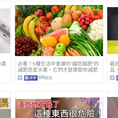
恭喜
必看！5種生活中會讓你“越吃越肥”的
最
減肥克星水果，它們才是導致你減肥
品
失敗的兇手哦！
115
觀看