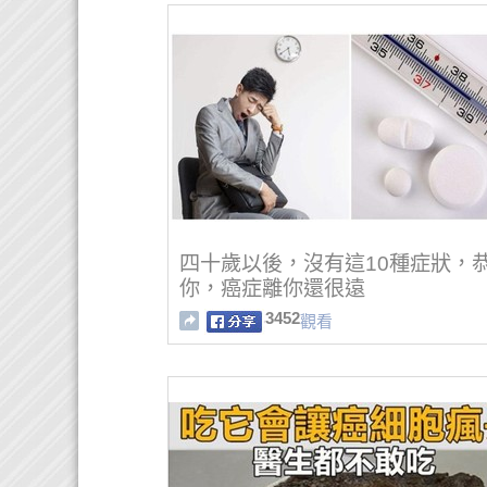
四十歲以後，沒有這10種症狀，
你，癌症離你還很遠
3452
觀看