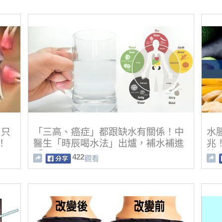
，只
「三高、癌症」都跟缺水有關係！中
水
！
醫生「時辰喝水法」出爐，補水補進
兆
「內臟」裡！
比
422
觀看