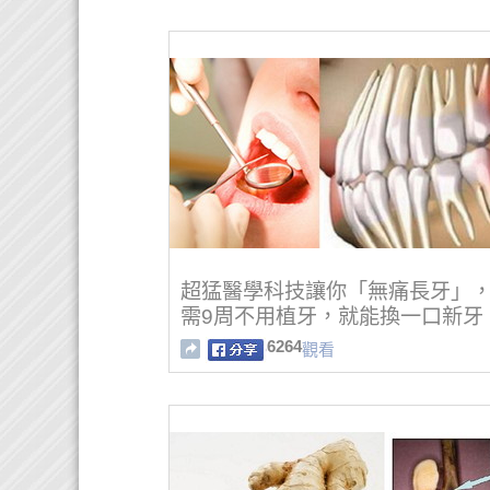
超猛醫學科技讓你「無痛長牙」
需9周不用植牙，就能換一口新牙
6264
觀看