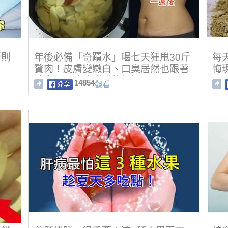
否則
年後必備「奇蹟水」喝七天狂甩30斤
每
贅肉！皮膚變嫩白、口臭居然也跟著
悔
消失了！冰冰甜甜的很好喝阿！
14854
觀看