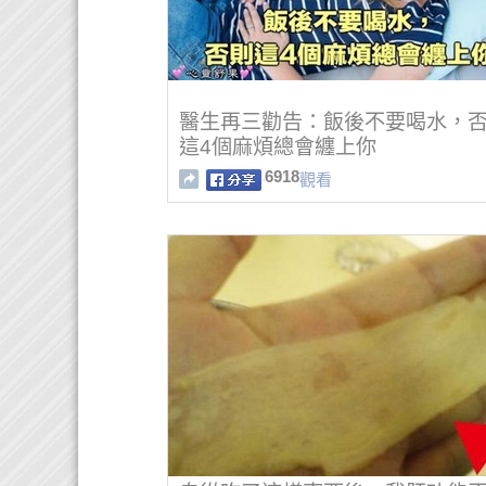
醫生再三勸告：飯後不要喝水，
這4個麻煩總會纏上你
6918
觀看