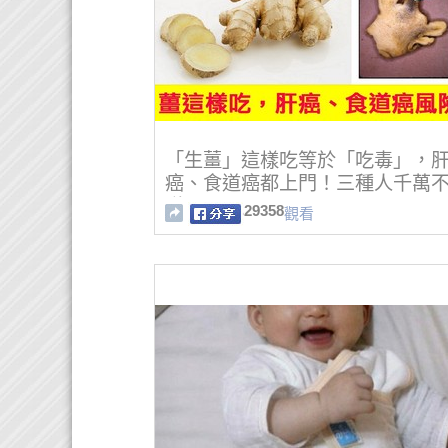
「生薑」這樣吃等於「吃毒」，
癌、食道癌都上門！三種人千萬
碰
29358
觀看