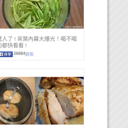
驚人了 ! 茶葉內幕大爆光！喝不喝
都快看看 !
26684
觀看