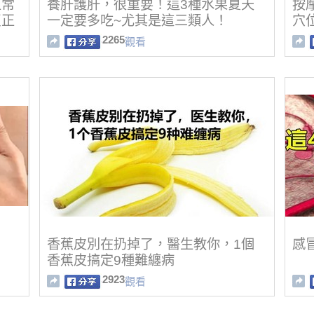
正常
養肝護肝，很重要！這3種水果夏天
按
反正
一定要多吃~尤其是這三類人！
穴
！
2265
觀看
香蕉皮別在扔掉了，醫生教你，1個
感
香蕉皮搞定9種難纏病
2923
觀看