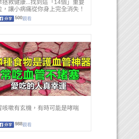
摩拯救健康...找到這「14個」重要
位，讓小病痛從你身上完全消失！
500
觀看
冒咳嗽有玄機，有時可能是哮喘
988
觀看