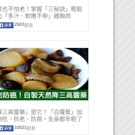
煮也不怕老！掌握「三秘訣」輕鬆
出「多汁、軟嫩不柴」雞胸肉
2503
觀看
降三高靈藥」是它！「白蘿蔔」加
物吃，抗老、防癌，全身都年輕了
10521
觀看