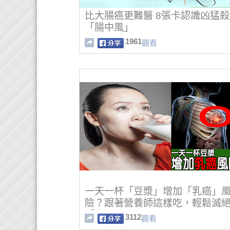
比大腸癌更難醫 8張卡認識凶猛
「腸中風」
1961
觀看
一天一杯「豆漿」增加「乳癌」
險？跟著營養師這樣吃，輕鬆滅
「癌細胞」
3112
觀看