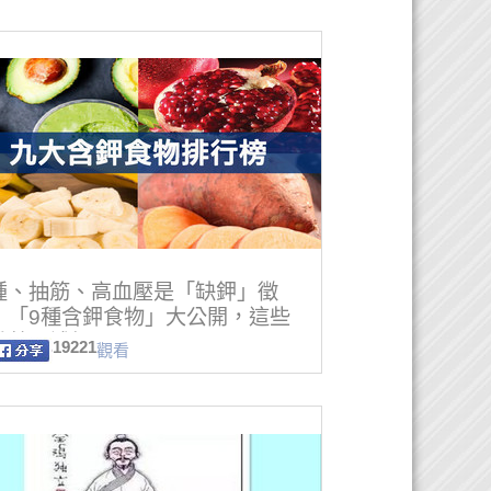
腫、抽筋、高血壓是「缺鉀」徵
！「9種含鉀食物」大公開，這些
香蕉更補鉀
19221
觀看