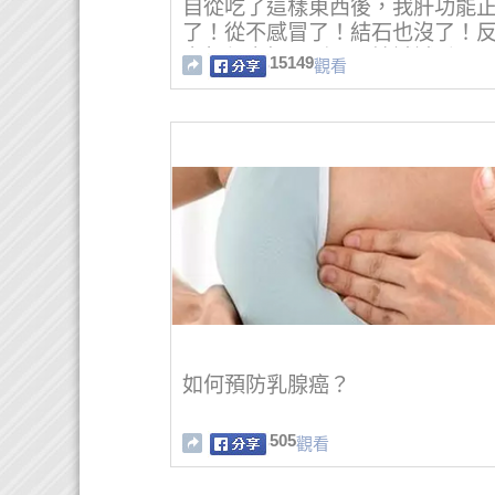
自從吃了這樣東西後，我肝功能
了！從不感冒了！結石也沒了！
它超便宜好買到！不妨試試看！
15149
觀看
如何預防乳腺癌？
505
觀看