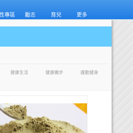
性專區
勵志
育兒
更多
健康生活
健康撇步
運動健身