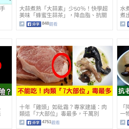
殺手
大蒜煮熟「大蒜素」少50％！快學超
水
美味「蜂蜜生蒜茶」，降血脂、抗關
煮
節炎都在這一杯
848
觀看
風
十年「雞頭」如砒霜？專家建議：肉
「
絕
類這「7大部位」毒最多，千萬別
一
吃！
4751
觀看