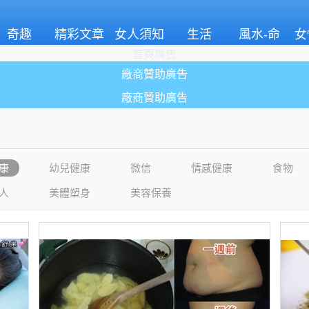
奇趣
精彩文章
女人須知
生活
風水-命
女
首頁廣告
理
廠商贊助廣告
廠商贊助廣告
康
幼兒健康
微信
情感健康
食物
人
美體塑身
美容保養