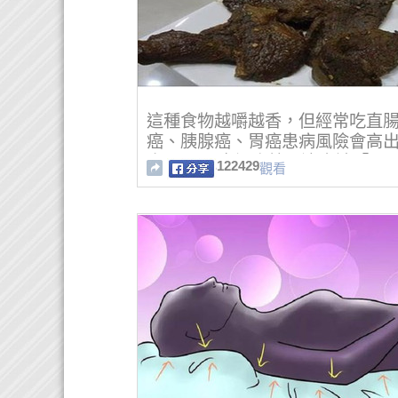
這種食物越嚼越香，但經常吃直
癌、胰腺癌、胃癌患病風險會高
人18％！癌細胞就是這麼被「喂
122429
觀看
來的!