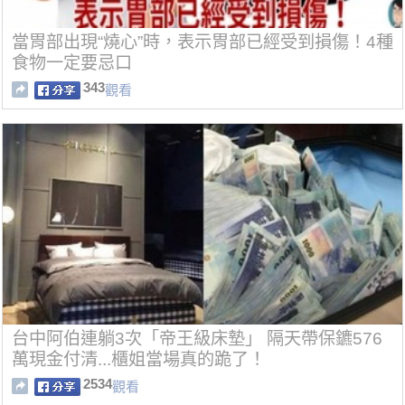
當胃部出現“燒心”時，表示胃部已經受到損傷！4種
食物一定要忌口
343
觀看
台中阿伯連躺3次「帝王級床墊」 隔天帶保鑣576
萬現金付清...櫃姐當場真的跪了！
2534
觀看