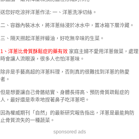
送您好吃涼拌洋蔥作法: 一、洋蔥洗淨切絲。
二、容器內裝冰水，將洋蔥絲浸於冰水中，置冰箱下層泠藏。
三、隔天撈起洋蔥拌蠔油，好吃無辛味的生菜。
1、洋蔥比骨質酥鬆症的藥有效
家庭主婦不愛用洋蔥做菜，處理
時會讓人流眼淚，很多人也怕洋蔥味。
除非是手藝高超的洋蔥料理，否則真的很難找到洋蔥的熱愛
者。
但是想要讓自己骨骼結實、身體長得高、預防骨質疏鬆症的
人，最好還是乖乖地捏著鼻子吃洋蔥吧。
因為權威期刊「自然」的最新研究報告指出，洋蔥是最能夠防
止骨質流失的一種蔬菜。
sponsored ads