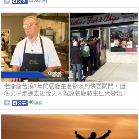
1150
觀看
老爺爺苦撐7年的餐廳生意慘淡到快要關門，但一
名男子走進去後幾天內就讓餐廳發生巨大變化！
46
觀看