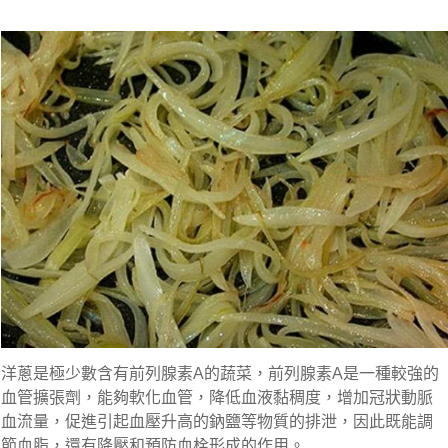
洋蔥是極少數含有前列腺素A的蔬菜，前列腺素A是一種較強的
血管擴張劑，能夠軟化血管，降低血液黏稠度，增加冠狀動脈
血流量，促進引起血壓升高的鈉鹽等物質的排泄，因此既能調
節血脂，還有降壓和預防血栓形成的作用。