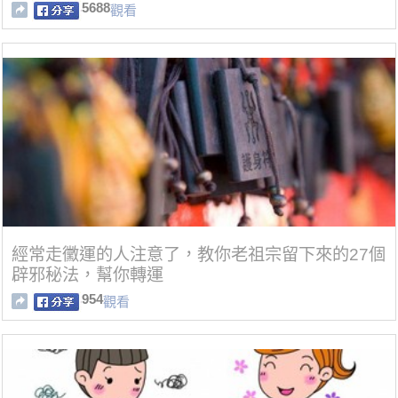
5688
觀看
經常走黴運的人注意了，教你老祖宗留下來的27個
辟邪秘法，幫你轉運
954
觀看