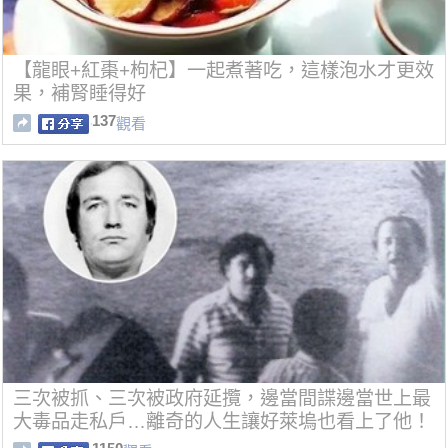
【龍眼+紅棗+枸杞】一起煮著吃，這樣泡水才更效
果，補腎睡得好
137
觀看
三次被抓、三次被政府延攬，邊當間諜邊當世上最
大毒品走私戶…離奇的人生讓好萊塢也看上了他！