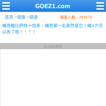
首頁
>
健康
>
健康
觀看人數：284478
補骨髓比鈣快十倍多，補骨第一名竟然是它！維X力可
以丟了啦！！！！
google廣告