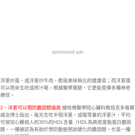
sponsored ads
洋蔥炒蛋，或洋蔥炒牛肉，都是美味無比的健康菜；而洋蔥還
可以用來生吃或榨汁喝，根據醫學實驗，它更能發揮多種神奇
療效。
2、洋蔥可以預防膽固醇過高
據哈佛醫學院心臟科教授克多格爾
威治博士指出，每天生吃半個洋蔥，或喝等量的洋蔥汁，平均
可增加心髒病人約30%的HDL含量（HDL為高密度脂蛋白膽固
醇，一種被認為有助於預防動脈粥狀硬化的膽固醇，也是一種