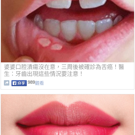
婆婆口腔潰瘍沒在意，三周後被確診為舌癌！醫
生：牙齒出現這些情況要注意！
989
觀看