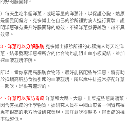
的好的膽固醇。
）每天生吃半個洋蔥，或喝等量的洋蔥汁，以保護心臟，這原
是個民間偏方，克多博士在自己的診所裡對病人進行實驗，證
明洋蔥確有提升好膽固醇的療效，不過洋蔥煮得越熟，越不具
效果。
3、洋蔥可以分解脂肪
克多博士讓診所裡的心髒病人每天吃洋
蔥，結果發現洋蔥裡所含的化合物也能阻止血小板凝結，並加
速血液凝塊溶解。
所以，當你享用高脂肪食物時，最​​好能搭配些許洋蔥，將有助
於抵銷高脂肪食物引起的血液凝塊，所以說牛排通常搭配洋蔥
一起吃，是很有道理的。
4、洋蔥可以預防胃癌
洋蔥和大蒜、大蔥、韭菜這些蔥屬蔬菜，
因含有抗癌的化學物質，據研究人員在中國山東省一個胃癌罹
患率很高的地方所做研究發現，當洋蔥吃得越多​​，得胃癌的機
率就越低。