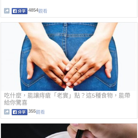
4854
觀看
吃什麼，能讓痔瘡「老實」點？這5種食物，能帶
給你驚喜
355
觀看