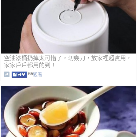
空油漆桶扔掉太可惜了，切幾刀，放家裡超實用，
家家戶戶都用的到！
65
觀看