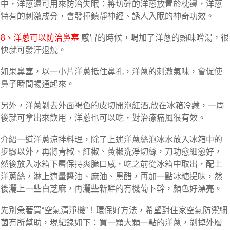
中，洋蔥還可用​​來防治失眠：將切碎的洋蔥放置於枕邊，洋蔥
特有的刺激成分，會發揮鎮靜神經、誘人入眠的神奇功效。
8、洋蔥可以防治鼻塞
感冒的時候，喝加了洋蔥的熱味噌湯，很
快就可發汗退燒。
如果鼻塞，以一小片洋蔥抵住鼻孔，洋蔥的刺激氣味，會促使
鼻子瞬間暢通起來。
另外，洋蔥剝去外面褐色的皮切開泡紅酒,放在冰箱冷藏，一周
後就可拿出來飲用，洋蔥也可以吃，對治療痛風很有效。
介紹一道洋蔥涼拌料理，除了上述洋蔥絲泡冰水放入冰箱中的
步驟以外，再將青椒、紅椒、黃椒洗淨切絲，刀功愈細愈好，
然後放入冰箱下層保持爽脆口感，吃之前從冰箱中取出，配上
洋蔥絲，淋上適量醬油、麻油、黑醋，再加一點冰糖提味，然
後灑上一些白芝麻，再灑些新鮮的有機葡卜幹，顏色好漂亮。
先別急著買“空氣清淨機”！環保好方法，希望對住家空氣防禦細
菌有所幫助，現紀錄如下：買一顆大顆一點的洋蔥，剝掉外層