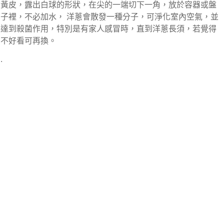
黃皮，露出白球的形狀，在尖的一端切下一角，放於容器或盤
子裡，不必加水， 洋蔥會散發一種分子，可淨化室內空氣，並
達到殺菌作用，特別是有家人感冒時，直到洋蔥長須，若覺得
不好看可再換。
.