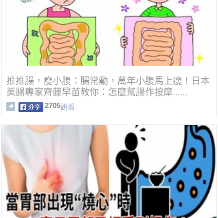
推推腸，瘦小腹：腸常動，萬年小腹馬上瘦！日本
美腸專家齊藤早苗教你：怎麼幫腸作按摩......
2705
觀看