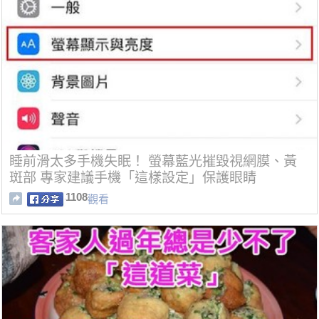
睡前滑太多手機失眠！ 螢幕藍光摧毀視網膜、黃
斑部 專家建議手機「這樣設定」保護眼睛
1108
觀看