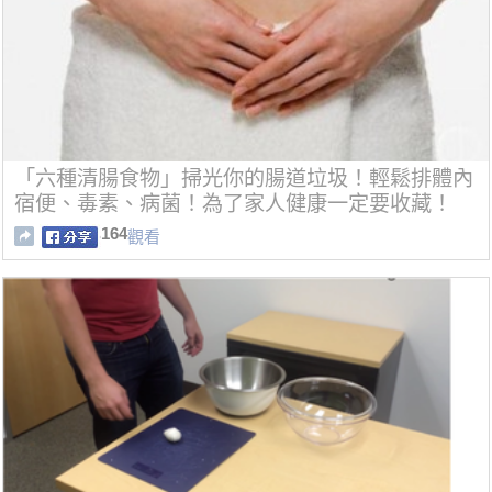
「六種清腸食物」掃光你的腸道垃圾！輕鬆排體內
宿便、毒素、病菌！為了家人健康一定要收藏！
164
觀看