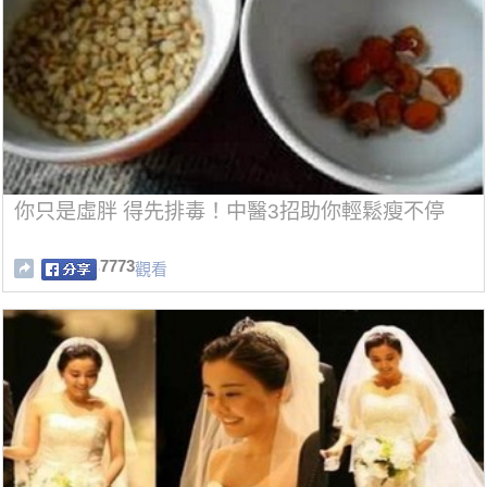
你只是虛胖 得先排毒！中醫3招助你輕鬆瘦不停
7773
觀看