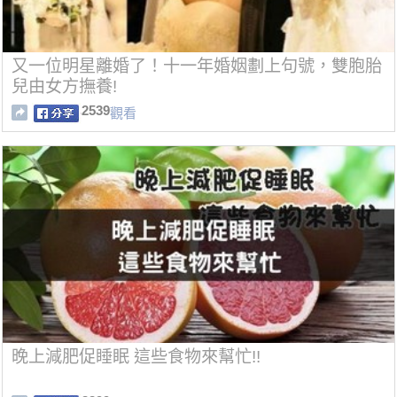
又一位明星離婚了！十一年婚姻劃上句號，雙胞胎
兒由女方撫養!
2539
觀看
晚上減肥促睡眠 這些食物來幫忙!!