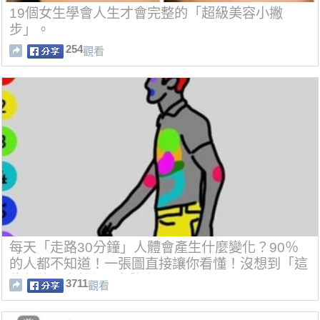
19個女生學會人生才會完整的「超級美容小撇
步」。
254
觀看
每天「走路30分鐘」人體會產生什麼變化？90％
的人都不知道！一張圖直接讓你看懂！沒想到「這
些部位」竟然都...太驚人了！
3711
觀看