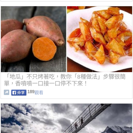
「地瓜」不只烤著吃，教你「8種做法」步驟很簡
單，香噴噴一口接一口停不下來！
189
觀看