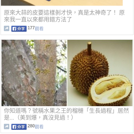
原來大蒜的皮要這樣剝才快，真是太神奇了！ 原
來我一直以來都用錯方法了
177
觀看
你知道嗎？號稱水果之王的榴槤「生長過程」居然
是...（美到爆，真沒見過！）
280
觀看