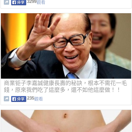
3299
觀看
商業钜子李嘉誠健康長壽的秘訣，根本不需花一毛
錢，原來我們吃了這麼多，還不如他這麼做！！
235
觀看