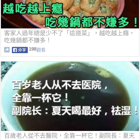
客家人過年總是少不了「這道菜」，越吃越上癮，
吃幾鍋都不嫌多！
198
觀看
百歲老人從不去醫院，全靠一杯它！副院長：夏天