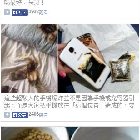
喝最好，祛濕！
1918
觀看
這些超駭人的手機爆炸並不是因為手機或充電器引
起，而是大家把手機放在「這個位置」造成的，要
警惕！
2406
觀看