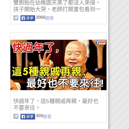
雙胞胎在幼稚園天黑了都沒人來接，
孩子開始大哭，老師打開書包看到一
個紙條，頓時就憤怒了
2066
觀看
快過年了，這5種親戚再親，最好也
不要來往。
409
觀看