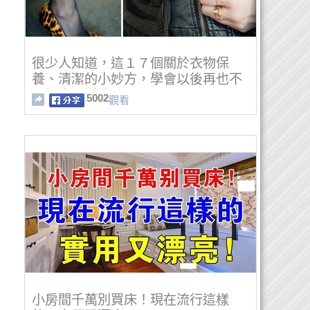
很少人知道，這１７個關於衣物保
養、清潔的小妙方，學會以後再也不
用把衣服送洗了。
5002
觀看
小房間千萬別買床！現在流行這樣