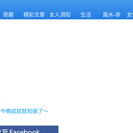
奇趣
精彩文章
女人須知
生活
風水-命
女
理
1
妳今晚試試就知道了～