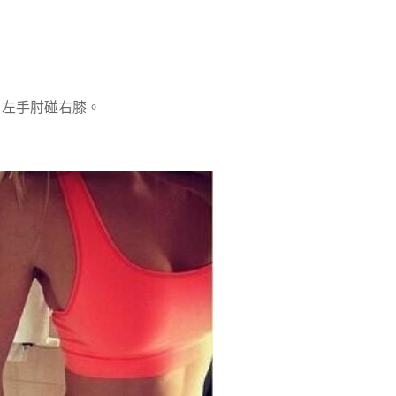
左手肘碰右膝。
