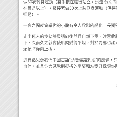
做30次轉身運動（雙手抱在腦後站立，迅速 ​​分
在骨盆以上），緊接著做30次上肢側身運動（保
運動）。

一夜之間就會讓你的小腹有令人欣慰的變化，長期堅
走出迷人的步態雙肩稍向後並且自然下垂，注意收
下，久而久之就會使肌肉變得平坦，對於胃部也起
頭頂將你向上拔。

這有點兒像我們中國古語“頭懸樑錐刺股”的感覺，
自信，並且你會感覺到挺拔的坐姿和站姿好像讓你