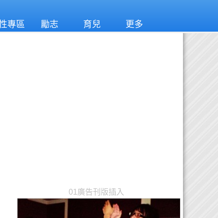
性專區
勵志
育兒
更多
01廣告刊版插入