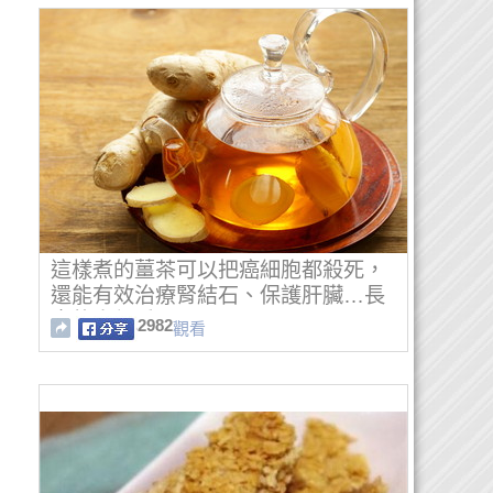
這樣煮的薑茶可以把癌細胞都殺死，
還能有效治療腎結石、保護肝臟…長
壽的人都愛喝！
2982
觀看