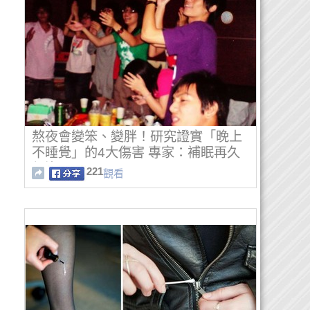
熬夜會變笨、變胖！研究證實「晚上
不睡覺」的4大傷害 專家：補眠再久
都沒用！
221
觀看