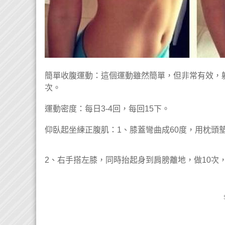
簡單收腹運動：這個運動雖然簡單，但非常有效，
次。

運動密度：每日3-4回，每回15下。

仰臥起坐練正腹肌：1、膝蓋彎曲成60度，用枕頭墊
2、右手搭左膝，同時抬起身到肩膀離地，做10次