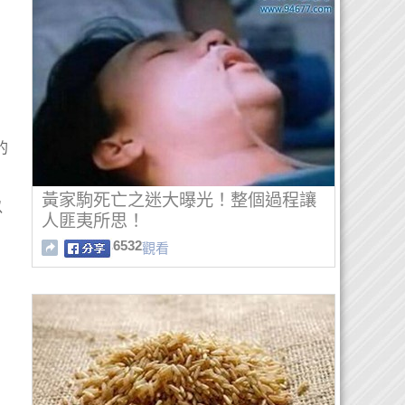
的
黃家駒死亡之迷大曝光！整個過程讓
以
人匪夷所思！
6532
觀看