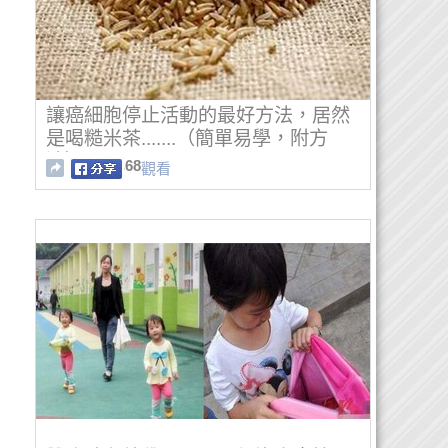
讓癌細胞停止活動的最好方法，居然
是喝糙米茶.......（簡單易學，附方
法）
68
觀看