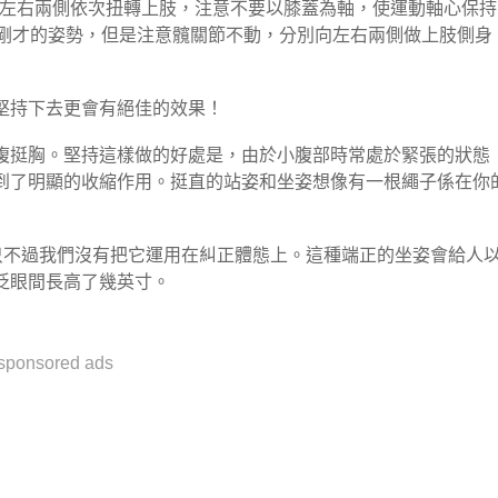
別向左右兩側依次扭轉上肢，注意不要以膝蓋為軸，使運動軸心保持
持剛才的姿勢，但是注意髖關節不動，分別向左右兩側做上肢側身
持下去更會有絕佳的效果！

腹挺胸。堅持這樣做的好處是，由於小腹部時常處於緊張的狀態
到了明顯的收縮作用。挺直的站姿和坐姿想像有一根繩子係在你
只不過我們沒有把它運用在糾正體態上。這種端正的坐姿會給人
眨眼間長高了幾英寸。
sponsored ads