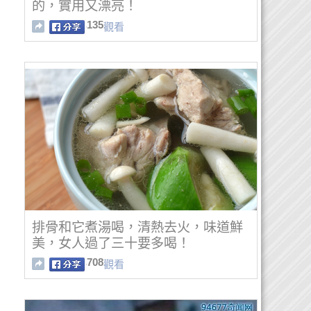
的，實用又漂亮！
135
觀看
排骨和它煮湯喝，清熱去火，味道鮮
美，女人過了三十要多喝！
708
觀看