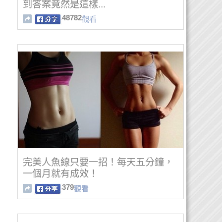
到答案竟然是這樣...
48782
觀看
完美人魚線只要一招！每天五分鐘，
一個月就有成效！
379
觀看