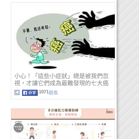
小心！「這些小症狀」總是被我們忽
視，才讓它們成為最難發現的七大癌
症...
1071
觀看