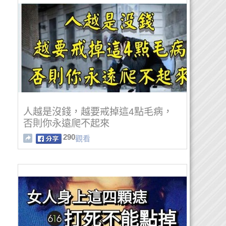
人越是沒錢，越要戒掉這4點毛病，
否則你永遠爬不起來
290
觀看