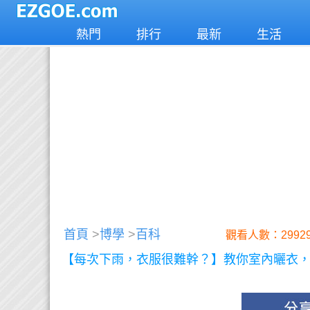
熱門
排行
最新
生活
首頁
>
博學
>
百科
觀看人數：29929
【每次下雨，衣服很難幹？】教你室內曬衣，很