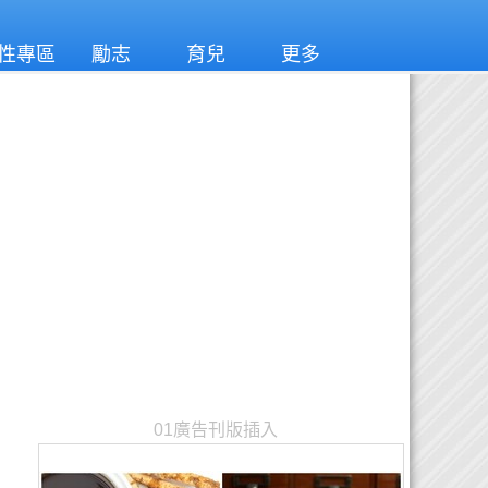
性專區
勵志
育兒
更多
01廣告刊版插入