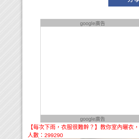
google廣告
google廣告
【每次下雨，衣服很難幹？】教你室內曬衣，很
人數：299290