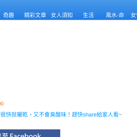
奇趣
精彩文章
女人須知
生活
風水-命
女
理
0
快就曬乾，又不會臭酸味！趕快share給家人看~