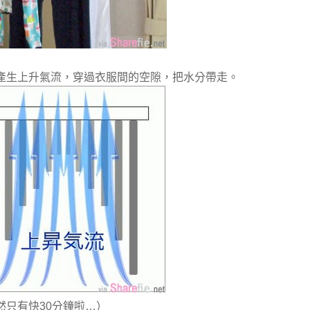
產生上升氣流，穿過衣服間的空隙，把水分帶走。
只有快30分鐘啦…）