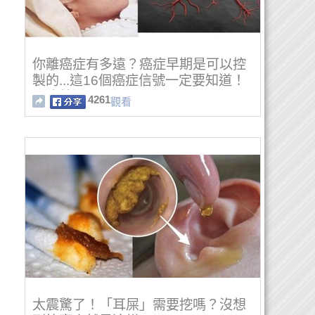
你離癌症有多遠？癌症早期是可以控
製的...這16個癌症信號一定要知道！
再晚就遲了
4261
觀看
太震驚了！「耳屎」需要挖嗎？沒想