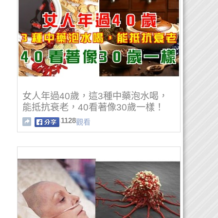
女人年過40歲，這3種中藥泡水喝，
能抵抗衰老，40看著像30歲一樣！
1128
觀看