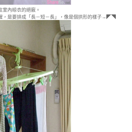
住室內晾衣的絕竅。
喔，是要排成「長－短－長」，像是個拱形的樣子→◤◥