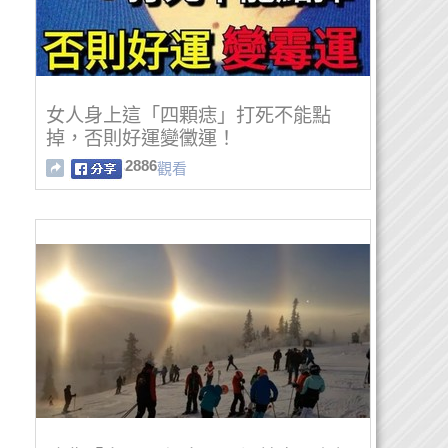
女人身上這「四顆痣」打死不能點
掉，否則好運變黴運！
2886
觀看