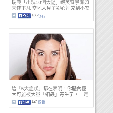
瑞典「出現10個太陽」絕美奇景有如
天使下凡 當地人見了卻心裡感到不安
186
觀看
這「5大症狀」都在表明，你體內極
大可能被大量「蛔蟲」寄生了，一定
要好好看看哦！！
124
觀看