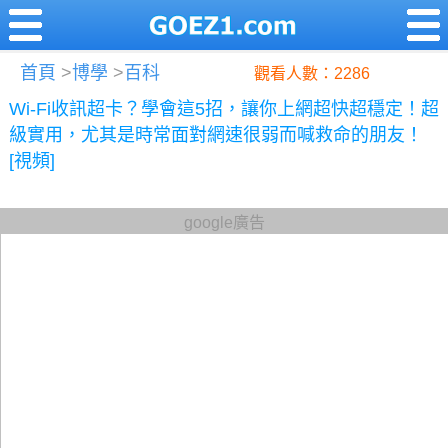
首頁
>
博學
>
百科
觀看人數：2286
Wi-Fi收訊超卡？學會這5招，讓你上網超快超穩定！超
級實用，尤其是時常面對網速很弱而喊救命的朋友！
[視頻]
google廣告