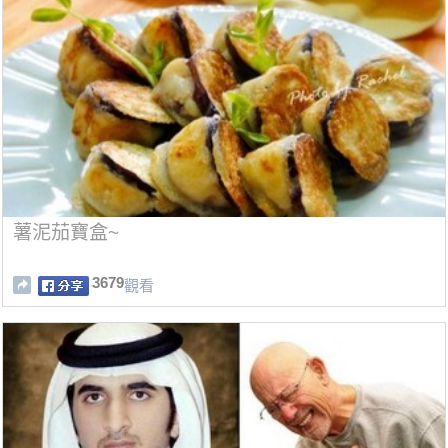
薯泥茄寶盒~
3679
觀看