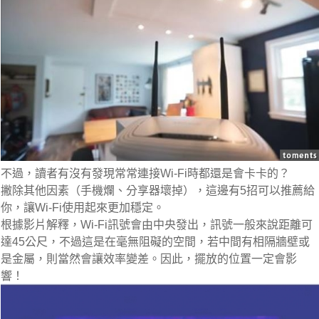
不過，讀者有沒有發現常常連接Wi-Fi時都還是會卡卡的？
撇除其他因素（手機爛、分享器壞掉），這邊有5招可以推薦給
你，讓Wi-Fi使用起來更加穩定。
根據影片解釋，Wi-Fi訊號會由中央發出，訊號一般來說距離可
達45公尺，不過這是在毫無阻礙的空間，若中間有相隔牆壁或
是金屬，則當然會讓效率變差。因此，擺放的位置一定會影
響！