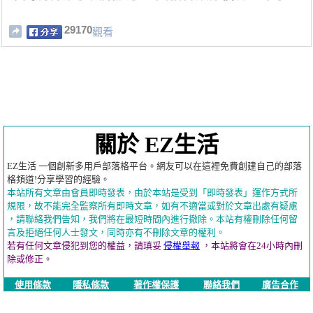
29170
觀看
關於 EZ生活
EZ生活 一個創新多用戶部落格平台。網友可以在這裡免費創建自己的部落
格頻道!分享學習的經驗。
本站所有文章由會員即時發表，由於本站是受到「即時發表」運作方式所
規限，故不能完全監察所有即時文章，如有不適當或對於文章出處有疑慮
，請聯絡我們告知，我們將在最短時間內進行撤除。本站有權刪除任何留
言及拒絕任何人士發文，同時亦有不刪除文章的權利。
若有任何文章侵犯到您的權益，請瑱妥
侵權舉報
，本站將會在24小時內刪
除或修正。
使用條款
隱私條款
著作權保護
聯絡我們
廣告合作