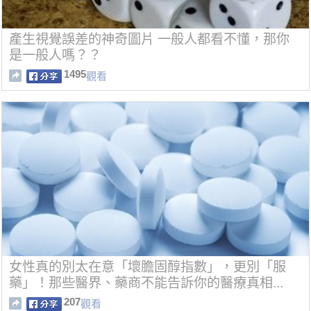
產生視覺誤差的神奇圖片 一般人都看不懂，那你
是一般人嗎？？
1495
觀看
女性真的別太在意「壞膽固醇指數」，更別「服
藥」！那些醫界、藥商不能告訴你的醫療真相...
207
觀看