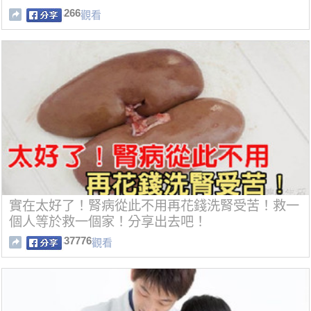
266
觀看
實在太好了！腎病從此不用再花錢洗腎受苦！救一
個人等於救一個家！分享出去吧！
37776
觀看