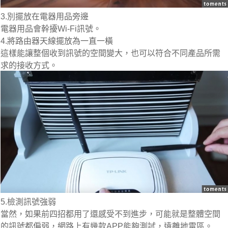
3.
別擺放在電器用品旁邊
電器用品會幹擾Wi-Fi訊號。
4.
將路由器天線擺放為一直一橫
這樣能讓整個收到訊號的空間變大，也可以符合不同產品所需
求的接收方式。
5.
檢測訊號強弱
當然，如果前四招都用了還感受不到進步，可能就是整體空間
的訊號都偏弱，網路上有幾款APP能夠測試，遠離地雷區。