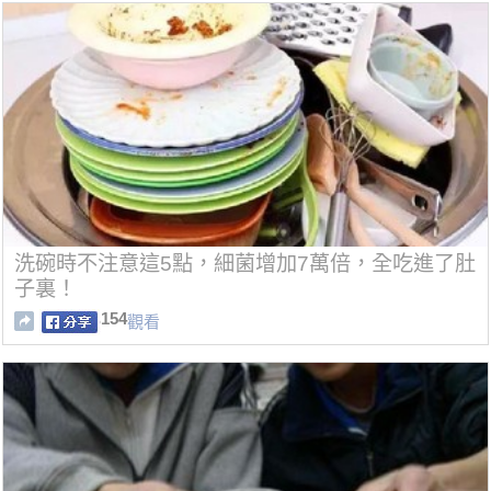
洗碗時不注意這5點，細菌增加7萬倍，全吃進了肚
子裏！
154
觀看