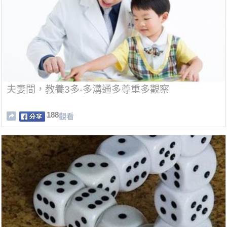
夫妻間，教養3多-多溝通多尊重多觀察
188
觀看