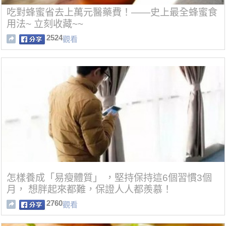
吃對蜂蜜省去上萬元醫藥費！——史上最全蜂蜜食
用法~ 立刻收藏~~
2524
觀看
怎樣養成「易瘦體質」 ，堅持保持這6個習慣3個
月， 想胖起來都難，保證人人都羨慕！
2760
觀看