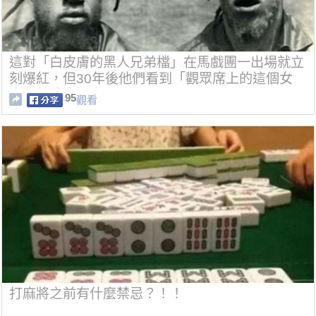
這對「白皮膚的黑人兄弟檔」在馬戲團一出場就立
刻爆紅，但30年後他們看到「觀眾席上的這個女
人」就決定退出…
95
觀看
打麻將之前有什麼禁忌？！！