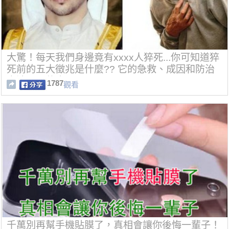
大驚！每天我們身邊竟有xxxx人猝死...你可知道猝
死前的五大徵兆是什麼?? 它的急救、成因和防治
方法又是什麼??
1787
觀看
千萬別再幫手機貼膜了，真相會讓你後悔一輩子！