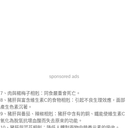
sponsored ads
7、肉與楊梅子相剋：同食嚴重會死亡。
8、豬肝與富含維生素C的食物相剋：引起不良生理效應，面部
產生色素沉著。
9、豬肝與番茄、辣椒相剋：豬肝中含有的銅、鐵能使維生素C
氧化為脫氫抗壞血酸而失去原來的功能。
10、豬肝與菜花相剋：降低人體對兩物中營養元素的吸收。