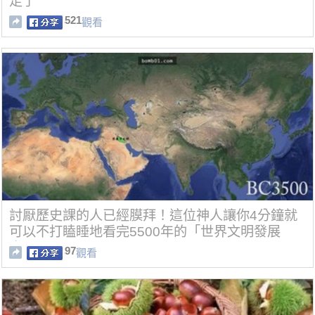
走了
521
觀看
討厭歷史課的人已經膜拜！這位神人讓你4分鐘就
可以不打瞌睡地看完5500年的「世界文明發展
史」！
97
觀看