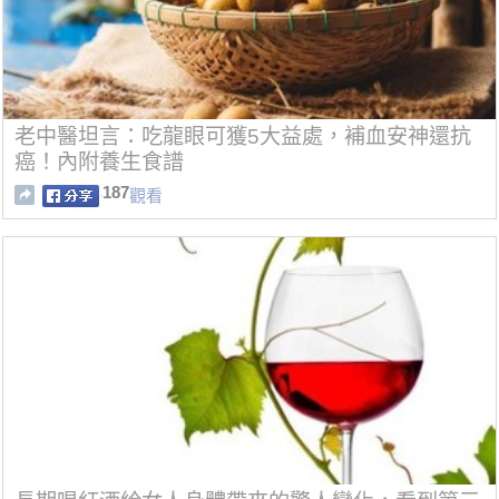
老中醫坦言：吃龍眼可獲5大益處，補血安神還抗
癌！內附養生食譜
187
觀看