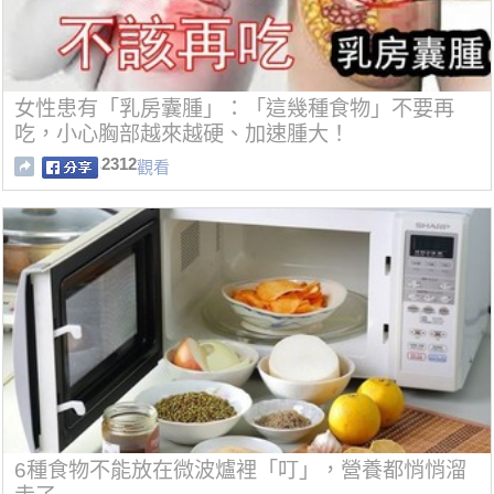
女性患有「乳房囊腫」：「這幾種食物」不要再
吃，小心胸部越來越硬、加速腫大！
2312
觀看
6種食物不能放在微波爐裡「叮」，營養都悄悄溜