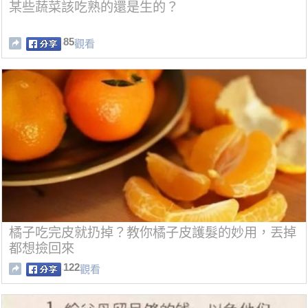
某些蔬菜該吃熟的還是生的？
85
觀看
橘子吃完皮就扔掉？教你橘子皮護髮的妙用，丟掉
都想撿回來
122
觀看