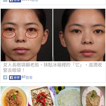
女人長眼袋顯老態，抹點冰箱裡的「它」，滋潤收
緊去眼袋！
67
觀看