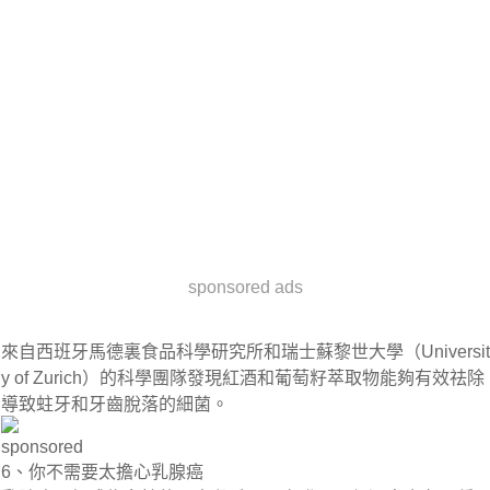
sponsored ads
來自西班牙馬德裏食品科學研究所和瑞士蘇黎世大學（Universit
y of Zurich）的科學團隊發現紅酒和葡萄籽萃取物能夠有效祛除
導致蛀牙和牙齒脫落的細菌。
sponsored
6、你不需要太擔心乳腺癌