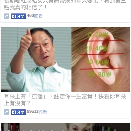
長期喝紅酒給女人身體帶來的驚人變化，看到第三
點我真的相信了！
460
觀看
耳朵上有「這個」，註定你一生富貴！快看你耳朵
上有沒有？
99511
觀看