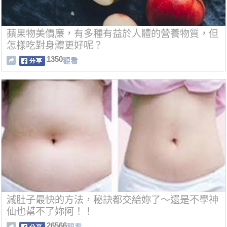
蘋果物美價廉，有多種有益於人體的營養物質，但
怎樣吃對身體更好呢？
1350
觀看
減肚子最快的方法，秘訣都交給妳了～還是不學神
仙也幫不了妳阿！！
26566
觀看