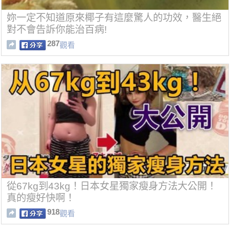
妳一定不知道原來椰子有這麼驚人的功效，醫生絕
對不會告訴你能治百病!
287
觀看
從67kg到43kg！日本女星獨家瘦身方法大公開！
真的瘦好快啊！
918
觀看