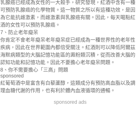
乳腺癌已經成為女性的一大殺手，研究發現，紅酒中含有一種
可預防乳腺癌的化學物質。這一物質之所以有這種功效，是因
為它能抗雌激素，而雌激素與乳腺癌有關。因此，每天喝點紅
酒的女性可以預防乳腺癌。
7、防止老年癡呆
你肯定不會老年癡呆老年癡呆症已經成為一種世界性的老年性
疾病，因此在世界範圍內都倍受關注。紅酒則可以降低阿爾茲
海默病類型的大腦記憶功能區的澱粉類沉積，從而改善大腦的
認知功能和記憶功能。因此不要擔心老年癡呆問題。
8、你不需要擔心「三高」問題
sponsored
紅葡萄酒中是富含有白藜蘆醇，這類成分有預防高血脂以及調
理血糖代謝的作用，也有利於體內血液循環的通暢。
sponsored ads