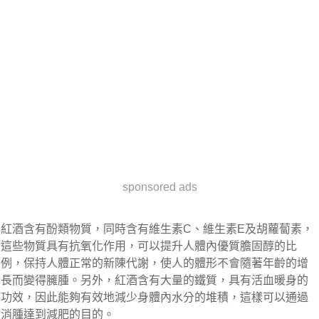
sponsored ads
紅酒含有酚類物質，同時含有維生素C、維生素E及胡蘿蔔素，
這些物質具有抗氧化作用，可以提升人體內優質膽固醇的比
例，保持人體正常的新陳代謝，使人的體形不會隨著年齡的增
長而變得臃腫。另外，紅酒含有大量的鐵質，具有活血暖身的
功效，因此能夠有效地減少身體內水分的堆積，這樣可以通過
消腫達到減肥的目的。