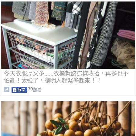
冬天衣服厚又多......衣櫃就該這樣收拾，再多也不
怕亂！太強了，聰明人趕緊學起來！！
70
觀看