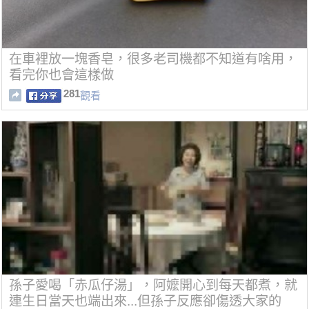
在車裡放一塊香皂，很多老司機都不知道有啥用，
看完你也會這樣做
281
觀看
孫子愛喝「赤瓜仔湯」，阿嬤開心到每天都煮，就
連生日當天也端出來...但孫子反應卻傷透大家的