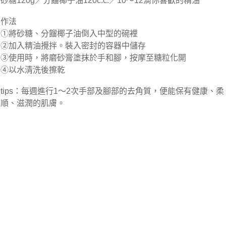
砂糖120g／分餾椰子油120c.c.／10～12滴你喜歡的精油
作法
①將砂糖、分餾椰子油倒入中型的碗裡
②加入精油攪拌。裝入密封的容器中儲存
③使用時，將磨砂膏塗抹於手和腳，按摩至糖粒化開
④以水清洗後擦乾
tips：每週進行1～2次手部及腳部的去角質，便能保有健康、柔
順、滋潤的肌膚。