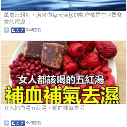
萬萬沒想到，原來你每天這樣的動作都是在浪費寶
貴的資源…
150
觀看
女人補血湯五紅湯，補血補氣去濕
404
觀看