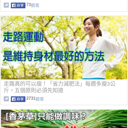
心！
73
觀看
走路真的可以瘦！「省力減肥法」每週多瘦3公
斤，五個原則必須先知道
2731
觀看