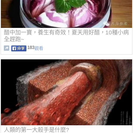
醋中加一寶，養生有奇效！夏天用好醋，10種小病
全趕跑~
183
觀看
人類的第一大殺手是什麼?