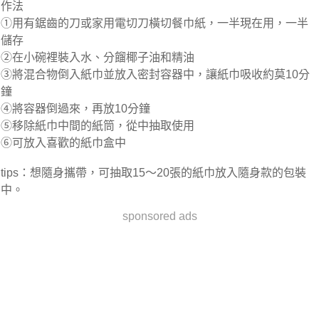
作法
①用有鋸齒的刀或家用電切刀橫切餐巾紙，一半現在用，一半
儲存
②在小碗裡裝入水、分餾椰子油和精油
③將混合物倒入紙巾並放入密封容器中，讓紙巾吸收約莫10分
鐘
④將容器倒過來，再放10分鐘
⑤移除紙巾中間的紙筒，從中抽取使用
⑥可放入喜歡的紙巾盒中
tips：想隨身攜帶，可抽取15～20張的紙巾放入隨身款的包裝
中。
sponsored ads