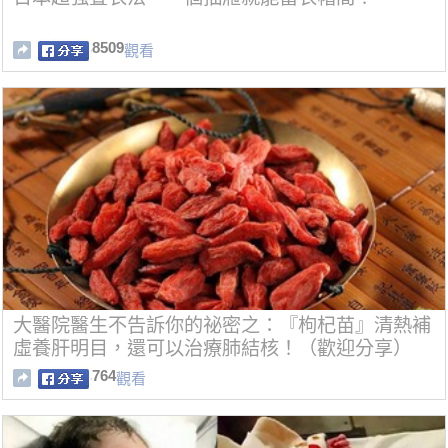
8509
觀看
大醫院醫生不告訴你的祕密之：『枸杞苗』清熱補
虛養肝明目，還可以治療肺結核！（歡迎分享）
764
觀看