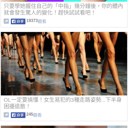
只要學她握住自己的「中指」幾分鐘後，你的體內
就會發生驚人的變化！趕快試試看吧！
19373
觀看
OL一定要搞懂！女生易犯的3種走路姿勢...下半身
困擾退散！
245
觀看