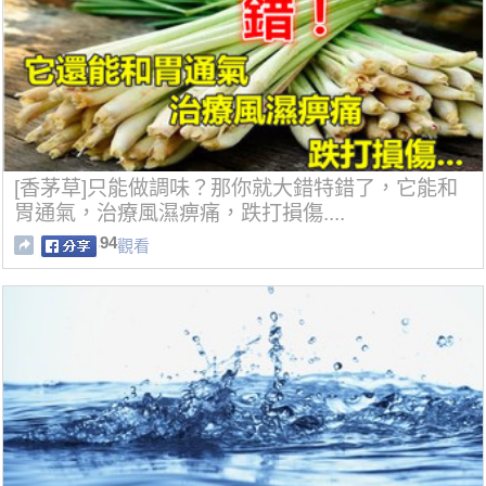
[香茅草]只能做調味？那你就大錯特錯了，它能和
胃通氣，治療風濕痹痛，跌打損傷....
94
觀看