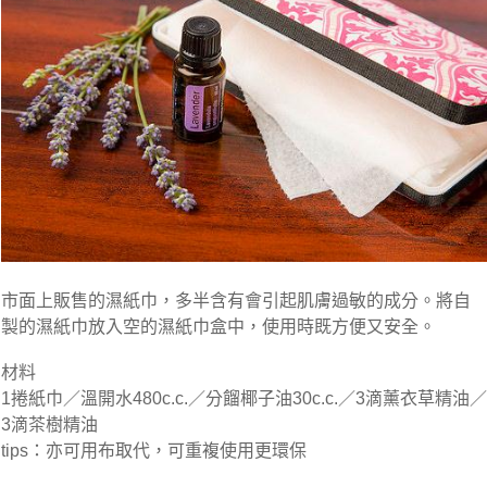
市面上販售的濕紙巾，多半含有會引起肌膚過敏的成分。將自
製的濕紙巾放入空的濕紙巾盒中，使用時既方便又安全。
材料
1捲紙巾／溫開水480c.c.／分餾椰子油30c.c.／3滴薰衣草精油／
3滴茶樹精油
tips：亦可用布取代，可重複使用更環保