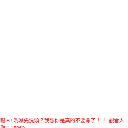
嚇人! 洗澡先洗頭？我想你是真的不要命了！ ！ 觀看人