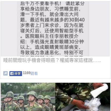
睡前關燈玩手機會得眼癌？權威專家這樣說…...
1169
觀看