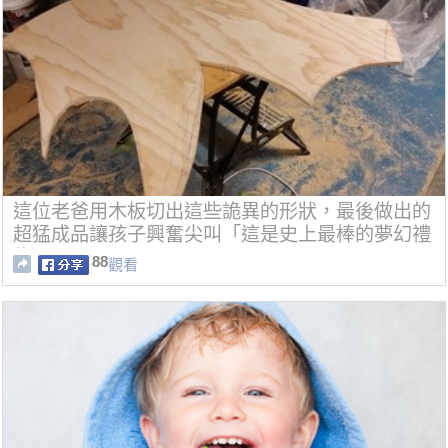
這位老爸用木板切出這些詭異的形狀，最後做出的
超猛成品讓孩子興奮尖叫「這是史上最棒的夢幻禮
物」！
88
觀看