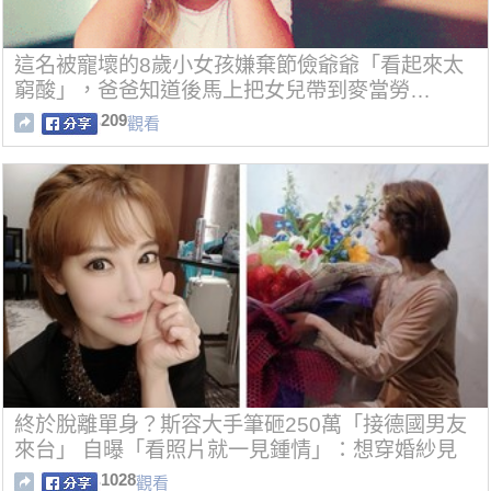
這名被寵壞的8歲小女孩嫌棄節儉爺爺「看起來太
窮酸」，爸爸知道後馬上把女兒帶到麥當勞…
209
觀看
終於脫離單身？斯容大手筆砸250萬「接德國男友
來台」 自曝「看照片就一見鍾情」：想穿婚紗見
面
1028
觀看