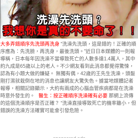
大多弄錯順序先洗頭再洗身
 “洗澡先洗頭，這是錯的！正確的順
序應為：先洗臉，再洗身，最後洗頭。”近日日本媒體的一則報
導稱，日本每年因洗澡不當導致死亡的人數多達1.4萬人，其中
約九成是65歲以上的老人。不少網友看到此消息都覺得驚悚，
認為有小題大做的嫌疑。 無獨有偶，42歲的王先生洗澡，頭髮
剛打濕就栽倒在地的消息也讓網友大驚失色。據當地媒體記者
報導，相關記錄顯示，大約有兩成的心腦血管疾病都是在洗澡
時意外發生的。   
醫生：按正確順序洗澡確有必要
 那網上流傳
的這個洗澡順序是否正確？ “洗澡直接導致死亡的機率雖小，但
錯誤的洗澡方法確實可能會引發危險。