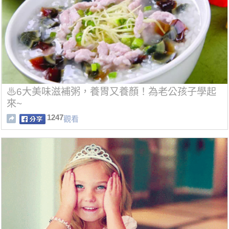
♨6大美味滋補粥，養胃又養顏！為老公孩子學起
來~
1247
觀看