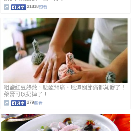
21818
觀看
粗鹽紅豆熱敷，腰酸背痛、風濕關節痛都蒸發了！
藥膏可以扔掉了！
279
觀看