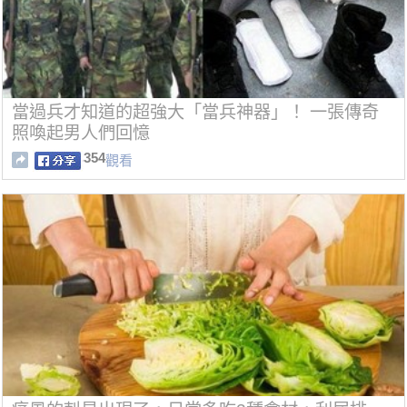
當過兵才知道的超強大「當兵神器」！ 一張傳奇
照喚起男人們回憶
354
觀看