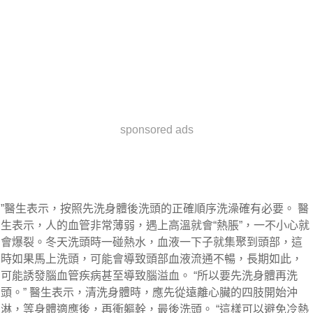
sponsored ads
”醫生表示，按照先洗身體後洗頭的正確順序洗澡確有必要。 醫
生表示，人的血管非常薄弱，遇上高溫就會“熱脹”，一不小心就
會爆裂。冬天洗頭時一碰熱水，血液一下子就集聚到頭部，這
時如果馬上洗頭，可能會導致頭部血液流通不暢，長期如此，
可能誘發腦血管疾病甚至導致腦溢血。 “所以要先洗身體再洗
頭。” 醫生表示，清洗身體時，應先從遠離心臟的四肢開始沖
淋，等身體適應後，再衝軀幹，最後洗頭。 “這樣可以避免冷熱