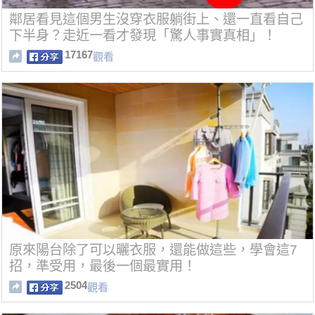
鄰居看見這個男生沒穿衣服躺街上、還一直看自己
下半身？走近一看才發現「驚人事實真相」！
17167
觀看
原來陽台除了可以曬衣服，還能做這些，學會這7
招，準受用，最後一個最實用！
2504
觀看