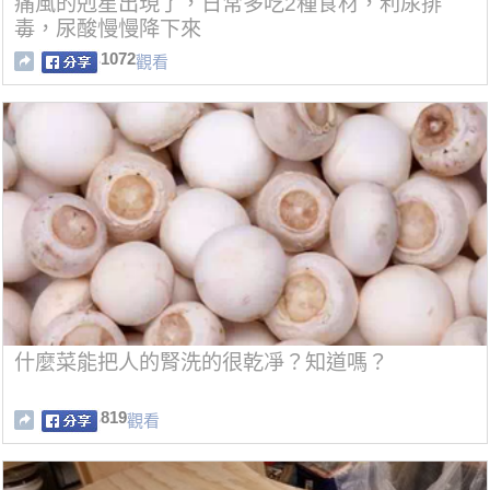
痛風的剋星出現了，日常多吃2種食材，利尿排
毒，尿酸慢慢降下來
1072
觀看
什麼菜能把人的腎洗的很乾凈？知道嗎？
819
觀看