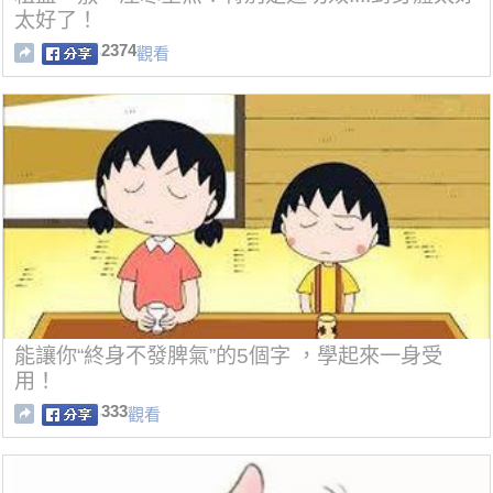
太好了！
2374
觀看
能讓你“終身不發脾氣”的5個字 ，學起來一身受
用！
333
觀看