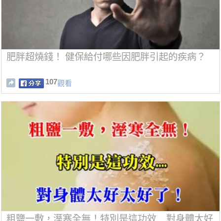
肥胖超燒錢！ 健保給付哪些因肥胖引起的疾病？
107
觀看
粗鹽一敷，溼寒全無！特別是這功效....對身體太好