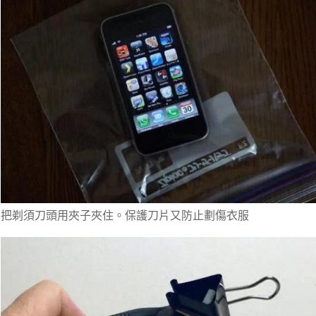
把剃須刀頭用夾子夾住。保護刀片又防止劃傷衣服