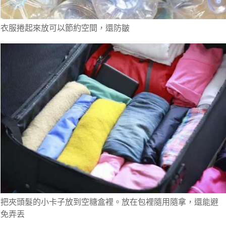
衣服捲起來放可以節約空間，還防皺
把夾頭髮的小卡子放到空糖盒裡。放在包裡隨用隨拿，還能避
免弄丟