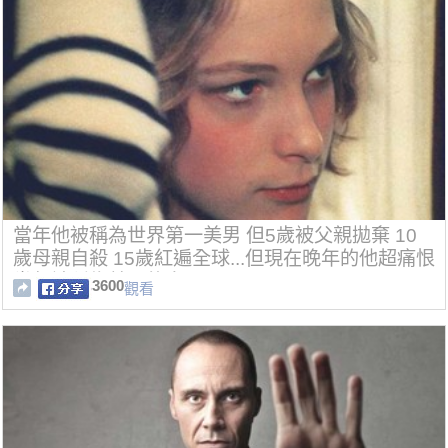
當年他被稱為世界第一美男 但5歲被父親拋棄 10
歲母親自殺 15歲紅遍全球...但現在晚年的他超痛恨
當年被稱為美男的自己...！
3600
觀看