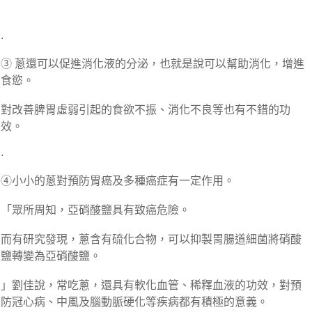
.
③ 蔥還可以促進消化液的分泌，也就是說可以幫助消化，增進
食慾。
對改善脾胃虛弱引起的食欲不振、消化不良等也有不錯的功
效。
.
④小小的蔥對預防胃癌及多種癌症有一定作用。
「眾所周知，亞硝酸鹽具有致癌危險。
而有研究發現，蔥含有硫化合物，可以抑製胃腸道細菌將硝酸
鹽轉變為亞硝酸鹽。
」劉佳說，常吃蔥，還具有軟化血管、稀釋血液的功效，對預
防冠心病、中風及腦動脈硬化等疾病都有積極的意義。