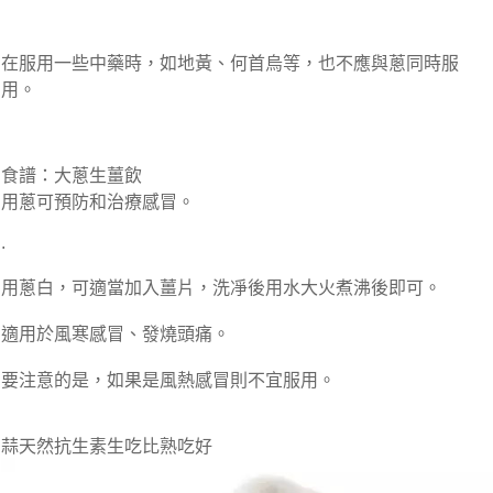
在服用一些中藥時，如地黃、何首烏等，也不應與蔥同時服
用。
食譜：大蔥生薑飲
用蔥可預防和治療感冒。
.
用蔥白，可適當加入薑片，洗凈後用水大火煮沸後即可。
適用於風寒感冒、發燒頭痛。
要注意的是，如果是風熱感冒則不宜服用。
蒜天然抗生素生吃比熟吃好