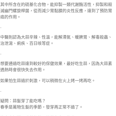
其中所含在的硫基化合物，能抑製一類代謝酶活性，抑製和殺
滅幽門螺旋桿菌，從而減少胃黏膜的炎性反應，達到了預防胃
癌的作用。
.
中醫則認為大蒜辛辣、性溫，能解滯氣、暖脾胃、解毒殺蟲、
治泄瀉、痢疾、百日咳等症。
.
想要通過吃蒜達到較好的保健效果，最好吃生蒜，因為大蒜素
遇熱時會很快失去作用。
如果怕生蒜過於刺激，可以稍微在火上烤一烤再吃。
.
疑問：蒜髮芽了能吃嗎？
春季是萬物生髮的季節，發芽再正常不過了。