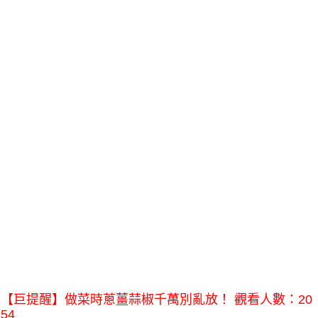
【巨提醒】做菜時蔥薑蒜椒千萬別亂放！ 觀看人數：20
54