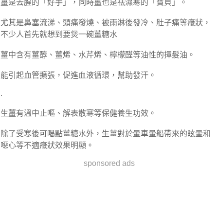
薑是去腥的「好手」，同時薑也是祛濕寒的「寶貝」。
尤其是鼻塞流涕、頭痛發燒、被雨淋後發冷、肚子痛等癥狀，
不少人首先就想到要煲一碗薑糖水
薑中含有薑醇、薑烯、水芹烯、檸檬醛等油性的揮髮油。
能引起血管擴張，促進血液循環，幫助發汗。
.
生薑有溫中止嘔、解表散寒等保健養生功效。
除了受寒後可喝點薑糖水外，生薑對於暈車暈船帶來的眩暈和
噁心等不適癥狀效果明顯。
sponsored ads