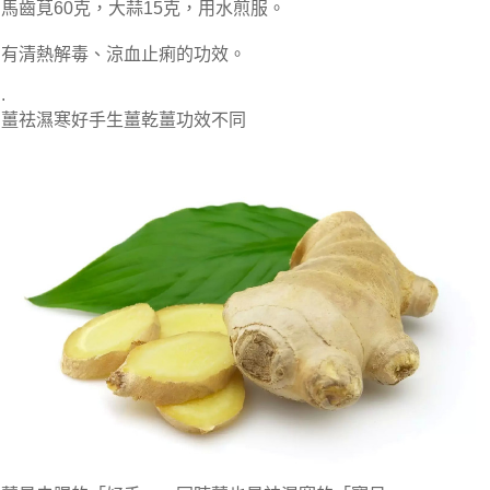
馬齒莧60克，大蒜15克，用水煎服。
有清熱解毒、涼血止痢的功效。
.
薑祛濕寒好手生薑乾薑功效不同