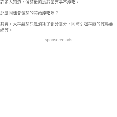
許多人知道，發芽後的馬鈴薯有毒不能吃。
那麼同樣會發芽的蒜頭能吃嗎？
其實，大蒜髮芽只是消耗了部分養分，同時引起蒜瓣的乾癟萎
縮等。
sponsored ads