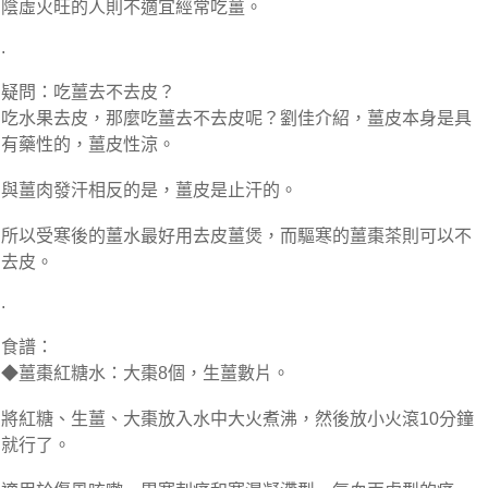
陰虛火旺的人則不適宜經常吃薑。
.
疑問：吃薑去不去皮？
吃水果去皮，那麼吃薑去不去皮呢？劉佳介紹，薑皮本身是具
有藥性的，薑皮性涼。
與薑肉發汗相反的是，薑皮是止汗的。
所以受寒後的薑水最好用去皮薑煲，而驅寒的薑棗茶則可以不
去皮。
.
食譜：
◆薑棗紅糖水：大棗8個，生薑數片。
將紅糖、生薑、大棗放入水中大火煮沸，然後放小火滾10分鐘
就行了。