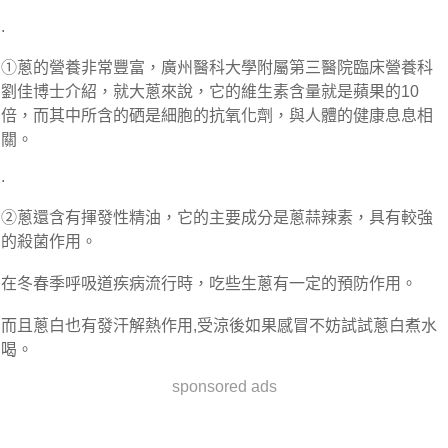
.
①蔥的營養非常豐富，廣州醫科大學附屬第三醫院臨床營養科
劉佳博士介紹，就大蔥來說，它的維生素含量就是蘋果的10
倍，而其中所含的硒是細胞的抗氧化劑，與人體的健康息息相
關。
.
②蔥還含有揮發性精油，它的主要成分是蔥蒜辣素，具有較強
的殺菌作用。
在冬春季呼吸道疾病流行時，吃些生蔥有一定的預防作用。
而且蔥白也有發汗解熱作用,受涼後如果感冒不妨試試蔥白煮水
喝。
sponsored ads