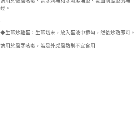
適用於傷風咳嗽、胃寒刺痛和寒濕凝滯型、氣血兩虛型的痛
經。
.
◆生薑炒雞蛋：生薑切末，放入蛋液中攪勻，然後炒熟即可。
適用於風寒咳嗽，若是外感風熱則不宜食用