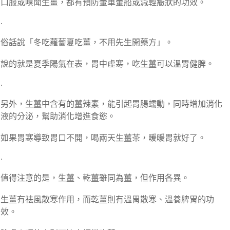
口服或嗅聞生薑，都有預防暈車暈船或減輕癥狀的功效。
.
俗話說「冬吃蘿蔔夏吃薑，不用先生開藥方」。
說的就是夏季陽氣在表，胃中虛寒，吃生薑可以溫胃健脾。
.
另外，生薑中含有的薑辣素，能引起胃腸蠕動，同時增加消化
液的分泌，幫助消化增進食慾。
如果胃寒導致胃口不開，喝兩天生薑茶，暖暖胃就好了。
.
值得注意的是，生薑、乾薑雖同為薑，但作用各異。
生薑有祛風散寒作用，而乾薑則有溫胃散寒、溫養脾胃的功
效。