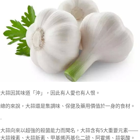
大蒜因其味道「沖」，因此有人愛也有人恨。
總的來說，大蒜還是集調味、保健及藥用價值於一身的食材。
.
大蒜向來以超強的殺菌能力而聞名，大蒜含有5大重要元素——
大蒜辣素、大蒜新素、甲基烯丙基化二硫、阿霍烯、蒜氨酸。