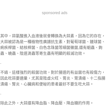
sponsored ads
其中，蒜氨酸進入血液後就會轉換為大蒜素，因為它的存在，
大蒜被認為是一種植物性廣譜抗生素，對葡萄球菌、鏈球菌、
痢疾桿菌、結核桿菌、白色念珠菌等細菌黴菌,還有蛔蟲、鉤
蟲、蟯蟲、陰道滴蟲等寄生蟲有明顯的殺滅功效。
.
不過，這樣強烈的殺菌功效，對於腸道的有益菌也有殺傷力，
因此吃蒜要適量，尤其是陰虛火旺、胃炎、胃潰瘍、十二指腸
潰瘍、腎炎、心臟病和便秘的患者最好不要生吃大蒜。
.
除此之外，大蒜還有降血脂、降血壓、降血糖的作用。