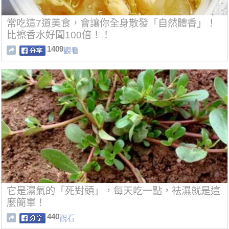
常吃這7道美食，會讓你全身散發「自然體香」！
比擦香水好聞100倍！！
1409
觀看
它是濕氣的「死對頭」，每天吃一點，祛濕就是這
麼簡單！
440
觀看