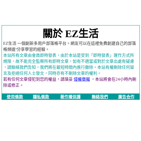
關於 EZ生活
EZ生活 一個創新多用戶部落格平台。網友可以在這裡免費創建自己的部落
格頻道!分享學習的經驗。
本站所有文章由會員即時發表，由於本站是受到「即時發表」運作方式所
規限，故不能完全監察所有即時文章，如有不適當或對於文章出處有疑慮
，請聯絡我們告知，我們將在最短時間內進行撤除。本站有權刪除任何留
言及拒絕任何人士發文，同時亦有不刪除文章的權利。
若有任何文章侵犯到您的權益，請瑱妥
侵權舉報
，本站將會在24小時內刪
除或修正。
使用條款
隱私條款
著作權保護
聯絡我們
廣告合作