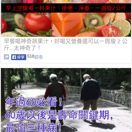
早餐喝神奇蔬果汁，好喝又營養還可以一周瘦 2 公
斤...太神奇了！
518
觀看