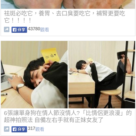
祛斑必吃它，養胃、去口臭要吃它，補腎更要吃
它！！！！
43780
觀看
6張讓單身狗在情人節沒情人?「比情侶更浪漫」的
超神拍照法 自備左右手就有正妹女友了
317
觀看