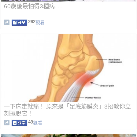
60歲後最怕得3種病.....
262
觀看
一下床走就痛！ 原來是「足底筋膜炎」3招教你立
刻擺脫它！
49
觀看