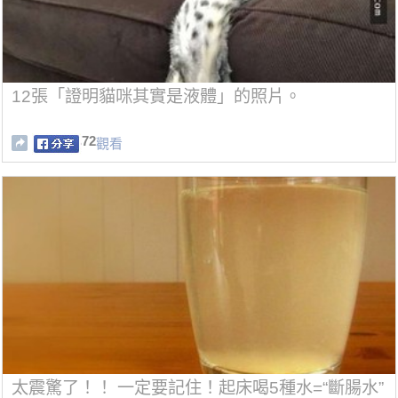
12張「證明貓咪其實是液體」的照片。
72
觀看
太震驚了！！ 一定要記住！起床喝5種水=“斷腸水”