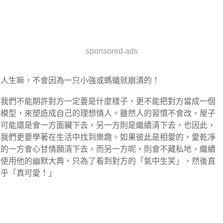
sponsored ads
人生嘛，不會因為一只小強或螞蟻就崩潰的！
我們不能期許對方一定要是什麼樣子，更不能把對方當成一個
模型，來塑造成自己的理想情人。雖然人的習慣不會改，屋子
可能還是會一方面臟下去，另一方則是繼續清下去，也因此，
我們更要學著在生活中找到樂趣。如果彼此是相愛的，愛乾凈
的一方會心甘情願清下去，而另一方呢，則會不藏私地，繼續
使用他的幽默大典，只為了看到對方的「氣中生笑」，然後直
乎「真可愛！」