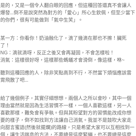
是的，又是一個令人翻白眼的回應，但這種回答還真不會讓人
爆發...倒不是說突然為對方的「愛心」所心生欽佩，但至少當下
的你們，很有可能做到「氣中生笑」。
某一方：你看你！奶油融化了，滴了幾滴在那也不擦！臟死
了！
NG：滴就滴呀，反正之後又會再凝固，不會怎樣啦！
消氣：這樣很好呀，這樣那些螞蟻才會滑倒，像這樣，咻~
聽到這種回應的人，除非笑點高到不行，不然當下煩惱應該雲
霄飛散了吧...
給了幾個例子，其實仔細想想，兩個人之所以會吵，其中一個
理由當然就是因為生活習慣不一樣，一個人喜歡這樣，另一人
喜歡那樣，難免會有爭執。但與其盼望對方的習慣能改成你想
要的樣子，倒不如找到方法讓自己消氣。我並不是鼓吹大家走
向甜言蜜語(然後就擺爛)的路線，只是希望大家可以互相找到一
個，讓生活喘息的方法，不要總是這麼緊繃，也不要總是這麼