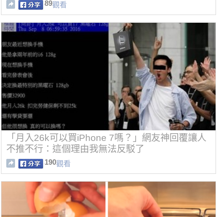
89
觀看
「月入26k可以買iPhone 7嗎？」網友神回覆讓人
不推不行：這個理由我無法反駁了
190
觀看