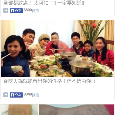
全部都致癌！ 太可怕了!! 一定要知道!!
8800
觀看
從吃火鍋就能看出你的性格！信不信由你! !
9948
觀看