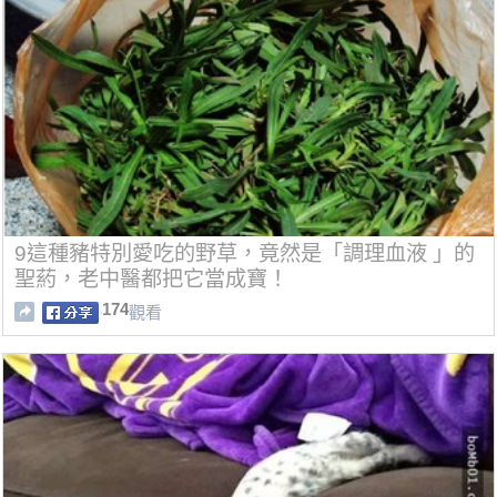
9這種豬特別愛吃的野草，竟然是「調理血液 」的
聖葯，老中醫都把它當成寶！
174
觀看