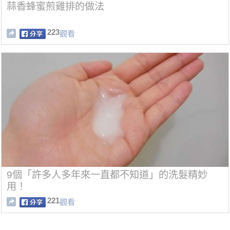
蒜香蜂蜜煎雞排的做法
223
觀看
9個「許多人多年來一直都不知道」的洗髮精妙
用！
221
觀看