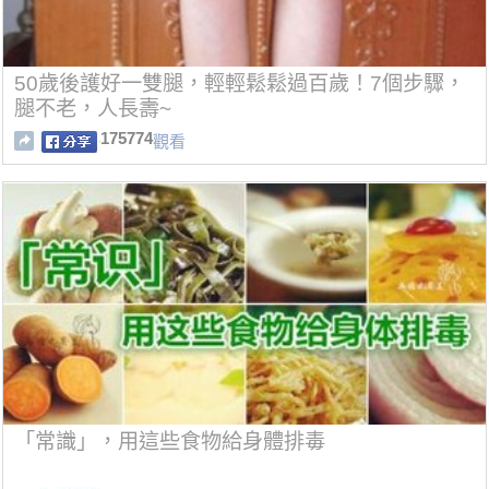
50歲後護好一雙腿，輕輕鬆鬆過百歲！7個步驟，
腿不老，人長壽~
175774
觀看
「常識」，用這些食物給身體排毒