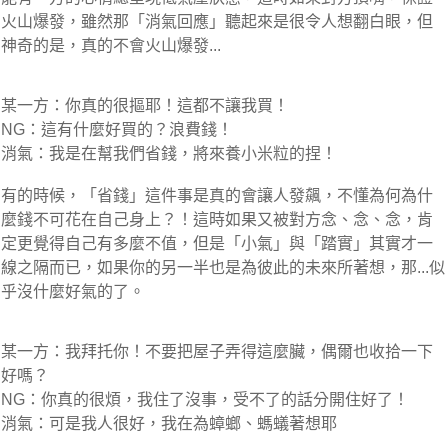
火山爆發，雖然那「消氣回應」聽起來是很令人想翻白眼，但
神奇的是，真的不會火山爆發...
某一方：你真的很摳耶！這都不讓我買！
NG：這有什麼好買的？浪費錢！
消氣：我是在幫我們省錢，將來養小米粒的捏！
有的時候，「省錢」這件事是真的會讓人發飆，不懂為何為什
麼錢不可花在自己身上？！這時如果又被對方念、念、念，肯
定更覺得自己有多麼不值，但是「小氣」與「踏實」其實才一
線之隔而已，如果你的另一半也是為彼此的未來所著想，那...似
乎沒什麼好氣的了。
某一方：我拜托你！不要把屋子弄得這麼臟，偶爾也收拾一下
好嗎？
NG：你真的很煩，我住了沒事，受不了的話分開住好了！
消氣：可是我人很好，我在為蟑螂、螞蟻著想耶