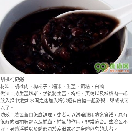
胡桃枸杞粥
材料：胡桃肉、枸杞子、糯米、生薑、黃精、白糖
做法：將生薑切斯，然後將生薑、枸杞、黃精以及核桃肉一起
放入鍋中燉煮;水開之後加入糯米還有白糖一起熬粥，粥成就可
以了。
功效：臉色蒼白怎麼調理，患者可以試著服用這道食譜，具有
很好的溫補脾腎以及補血、補氣的作用，非常適合那些臉色不
好、身體浮腫以及體形過於瘦弱或者是身體倦怠的患者。