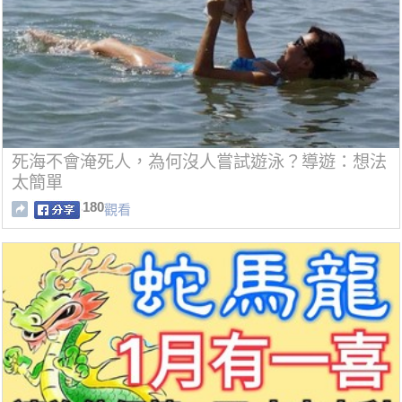
死海不會淹死人，為何沒人嘗試遊泳？導遊：想法
太簡單
180
觀看