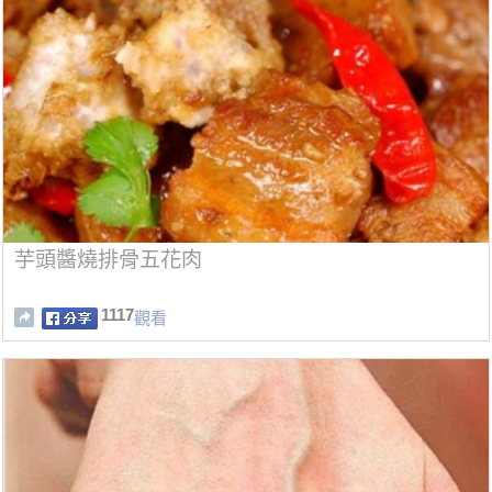
芋頭醬燒排骨五花肉
1117
觀看