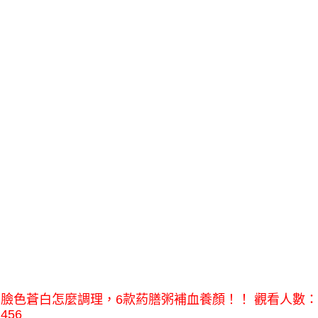
臉色蒼白怎麼調理，6款葯膳粥補血養顏！！ 觀看人數：
456