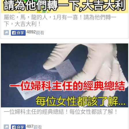
屬蛇，馬，龍的人，1月有一喜！請為他們轉一
下，大吉大利！
4892
觀看
一位婦科主任的經典總結！每位女性都該了解！
497
觀看