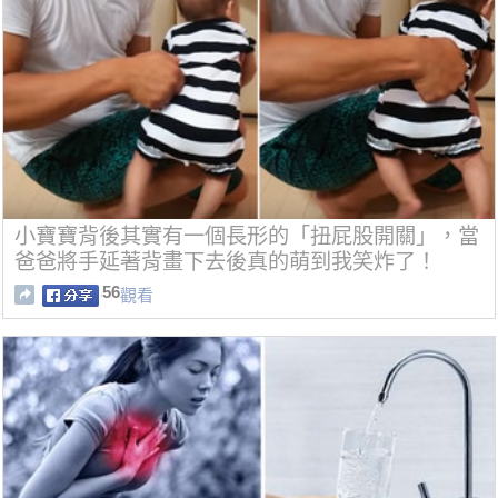
小寶寶背後其實有一個長形的「扭屁股開關」，當
爸爸將手延著背畫下去後真的萌到我笑炸了！
56
觀看