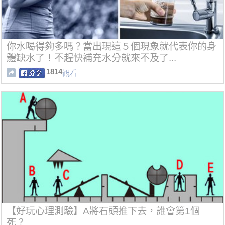
你水喝得夠多嗎？當出現這５個現象就代表你的身
體缺水了！不趕快補充水分就來不及了...
1814
觀看
【好玩心理測驗】A將石頭推下去，誰會第1個
死？