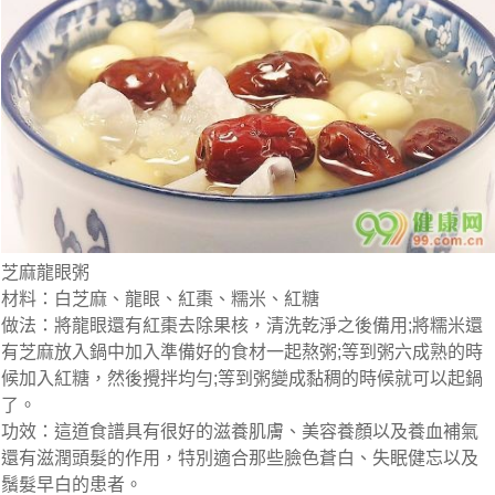
芝麻龍眼粥
材料：白芝麻、龍眼、紅棗、糯米、紅糖
做法：將龍眼還有紅棗去除果核，清洗乾淨之後備用;將糯米還
有芝麻放入鍋中加入準備好的食材一起熬粥;等到粥六成熟的時
候加入紅糖，然後攪拌均勻;等到粥變成黏稠的時候就可以起鍋
了。
功效：這道食譜具有很好的滋養肌膚、美容養顏以及養血補氣
還有滋潤頭髮的作用，特別適合那些臉色蒼白、失眠健忘以及
鬚髮早白的患者。