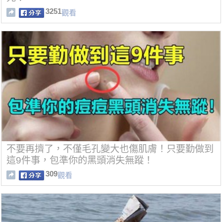
3251
觀看
不要再擠了，不僅毛孔變大也傷肌膚！只要勤做到
這9件事，包準你的黑頭消失無蹤！
309
觀看