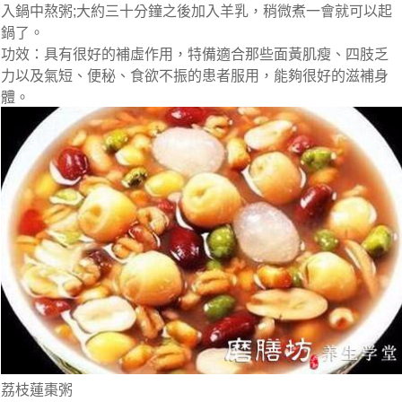
入鍋中熬粥;大約三十分鐘之後加入羊乳，稍微煮一會就可以起
鍋了。
功效：具有很好的補虛作用，特備適合那些面黃肌瘦、四肢乏
力以及氣短、便秘、食欲不振的患者服用，能夠很好的滋補身
體。
荔枝蓮棗粥