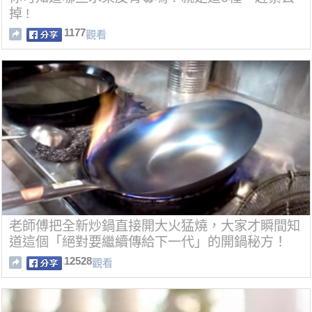
掉 !
1177
觀看
老師傅把全新炒鍋直接開大火猛燒，大家才瞬間知
道這個「絕對要繼續傳給下一代」的開鍋秘方！
12528
觀看