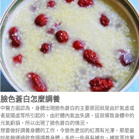
臉色蒼白怎麼調養
中醫方面認為，身體出現臉色蒼白的主要原因就是由於氣虛或
者是陽虛等所引起的，由於體內氣血失調，這就導致身體中的
元氣虧損，所以出現了臉色蒼白的情況。
想要做好調養身體的工作，令臉色更加的紅潤有光澤，那麼最
好能夠通過飲食倆調養身體，多吃一些具有補血、補氣等效果