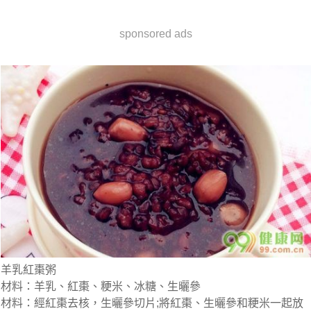
sponsored ads
羊乳紅棗粥
材料：羊乳、紅棗、粳米、冰糖、生曬參
材料：經紅棗去核，生曬參切片;將紅棗、生曬參和粳米一起放