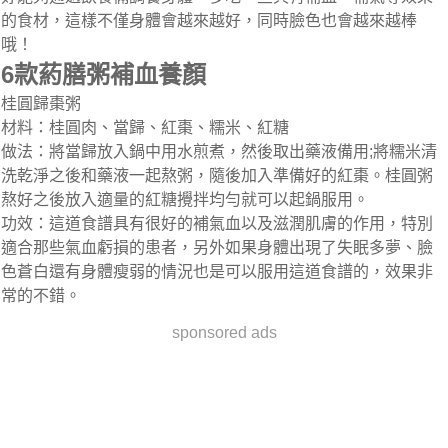
的食材，這樣不僅身體會越來越好，同時臉色也會越來越棒
哦！
6款葯膳粥補血養顏
桂圓歸棗粥
材料：桂圓肉、當歸、紅棗、糯米、紅糖
做法：將當歸放入鍋中用水煎煮，然後取出藥液備用;將糯米清
洗乾淨之後和藥液一起熬粥，隨後加入準備好的紅棗。桂圓粥
熬好之後放入適量的紅糖攪拌均勻就可以起鍋服用。
功效：這道食譜具有很好的補氣血以及滋潤肌膚的作用，特別
適合那些氣血虧損的患者，另外如果身體出現了失眠多夢、臉
色蒼白還有身體瘦弱的情況也是可以服用這道食譜的，效果非
常的不錯。
sponsored ads