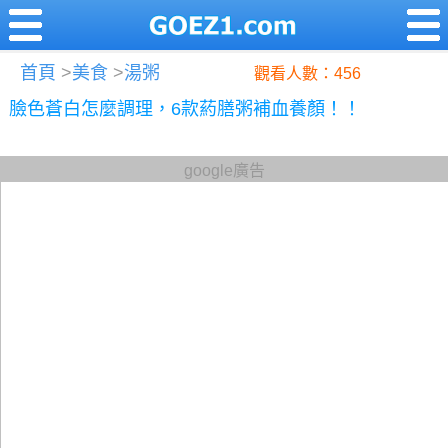
首頁
>
美食
>
湯粥
觀看人數：456
臉色蒼白怎麼調理，6款葯膳粥補血養顏！！
google廣告