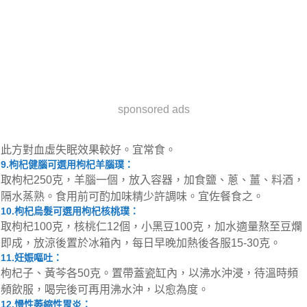
sponsored ads
此方對血虛失眠效果較好。宜常食。
9.枸杞健腦可選用枸杞羊腦璞：
取枸杞250克，羊腦一個，放入容器，加食鹽、蔥、薑、料酒，
隔水蒸熟。食用前可酌加味精少許調味。宜佐餐食之。
10.枸杞烏髮可選用枸杞核桃璞：
取枸杞100克，核桃仁12個，小黑豆100克，加水適量熬至豆爛
即成，放涼後置於冰箱內，每日早晚加熱後各服15-30克。
11.妊娠嘔吐：
枸杞子、黃芩各50克。置帶蓋瓷缸內，以沸水沖浸，待溫時頻
頻飲服，喝完後可再用沸水沖，以愈為度。
12.慢性萎縮性胃炎：