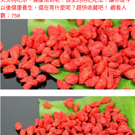
天天枸杞水，健康活到老！很全的枸杞吃法！讓你從今
以後健康養生，還在等什麼呢？趕快收藏吧！ 觀看人
數：758