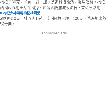
枸杞子30克，羊腎一對，加水及調料後熬燉，喝湯吃腎。枸杞
的補虛作用重點在補腎，治腎虛腰痛療效顯著，宜佐餐常用。
8.枸杞安神可用枸杞桂圓粥：
取枸杞10克，桂圓肉15克，紅棗4枚，粳米100克，洗淨加水熬
粥食用。
sponsored ads