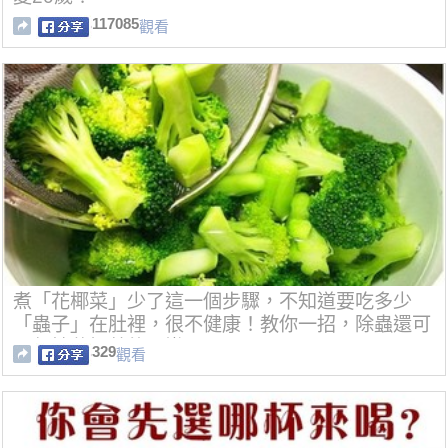
117085
觀看
煮「花椰菜」少了這一個步驟，不知道要吃多少
「蟲子」在肚裡，很不健康！教你一招，除蟲還可
以保持花椰菜的翠嫩！
329
觀看