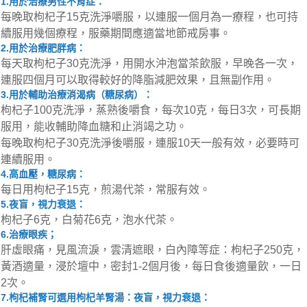
1.用於治療男性不育症：
每晚取枸杞子15克洗淨嚼服，以連服一個月為一療程，也可持
續服用幾個療程，服藥期間應適當地節戒房事。
2.用於治療肥胖病：
每天取枸杞子30克洗淨，用開水沖泡當茶飲服，早晚各一次，
連服四個月可以取得較好的降脂減肥效果，且無副作用。
3.用於輔助治療消渴病（糖尿病）：
枸杞子100克洗淨，蒸熟後嚼食，每次10克，每日3次，可長期
服用，能收輔助降血糖和止消竭之功。
每晚取枸杞子30克洗淨後嚼服，連服10天一般有效，必要時可
連續服用。
4.高血壓，糖尿病：
每日用枸杞子15克，煎湯代茶，常服有效。
5.夜盲，視力衰退：
枸杞子6克，白菊花6克，泡水代茶。
6.治療眼疾；
肝虛眼痛，見風流淚，雲清遮眼，白內障等症：枸杞子250克，
黃酒適量，浸於壇中，密封1-2個月後，每日食後適量飲，一日
2次。
7.枸杞補腎可選用枸杞羊腎湯：夜盲，視力衰退：