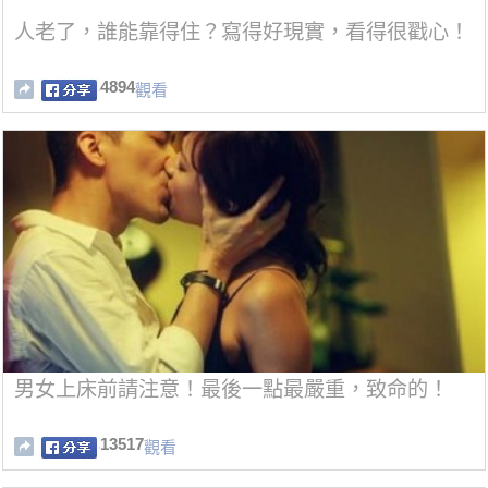
人老了，誰能靠得住？寫得好現實，看得很戳心！
4894
觀看
男女上床前請注意！最後一點最嚴重，致命的！
13517
觀看