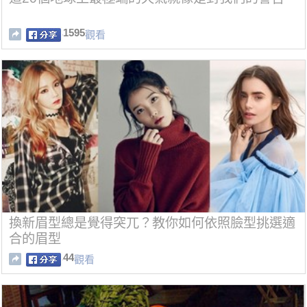
1595
觀看
換新眉型總是覺得突兀？教你如何依照臉型挑選適
合的眉型
44
觀看