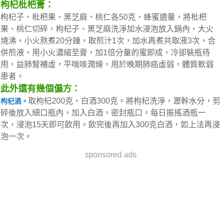
枸杞枇杷膏：
枸杞子、枇杷果、黑芝麻、桃仁各50克，蜂蜜適量，將枇杷
果、桃仁切碎，枸杞子、黑芝麻洗淨加水浸泡放入鍋內，大火
燒沸，小火熬煮20分鐘，取煎汁1次，加水再煮共取液3次，合
併煎液，用小火濃縮至膏，加1倍分量的蜜即成，冷卻裝瓶待
用，益肺腎補虛，平喘咳潤燥，用於晚期肺癌虛弱，體質軟弱
患者。
此外還有幾個偏方：
取枸杞200克，白酒300克。將枸杞洗淨，瀝幹水分，剪
枸杞酒。
碎後放入細口瓶內，加入白酒，密封瓶口。每日振搖酒瓶一
次，浸泡15天即可飲用。飲完後再加入300克白酒，如上法再浸
泡一次。
sponsored ads