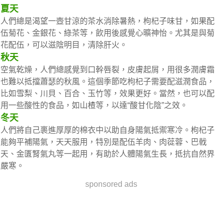
夏天
人們總是渴望一壺甘涼的茶水消除暑熱，枸杞子味甘，如果配
伍菊花、金銀花、綠茶等，飲用後感覺心曠神怡。尤其是與菊
花配伍，可以滋陰明目，清除肝火。
秋天
空氣乾燥，人們總感覺到口幹唇裂，皮膚起屑，用很多潤膚霜
也難以抵擋蕭瑟的秋風。這個季節吃枸杞子需要配滋潤食品，
比如雪梨、川貝、百合、玉竹等，效果更好。當然，也可以配
用一些酸性的食品，如山楂等，以達“酸甘化陰”之效。
冬天
人們將自己裹進厚厚的棉衣中以助自身陽氣抵禦寒冷。枸杞子
能夠平補陽氣，天天服用，特別是配伍羊肉、肉蓯蓉、巴戟
天、金匱腎氣丸等一起用，有助於人體陽氣生長，抵抗自然界
嚴寒。
sponsored ads