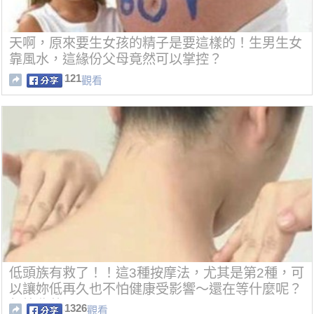
天啊，原來要生女孩的精子是要這樣的！生男生女
靠風水，這緣份父母竟然可以掌控？
121
觀看
低頭族有救了！！這3種按摩法，尤其是第2種，可
以讓妳低再久也不怕健康受影響～還在等什麼呢？
趕快收藏吧！！！
1326
觀看