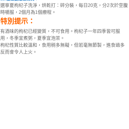
選寧夏枸杞子洗淨，烘乾打：碎分裝，每日20克，分2次於空腹
時嚼服，2個月為1個療程。
特別提示：
有酒味的枸杞已經變質，不可食用。枸杞子一年四季皆可服
用，冬季宜煮粥，夏季宜泡茶。
枸杞性質比較溫和，食用稍多無礙，但若毫無節製，進食過多
反而會令人上火。