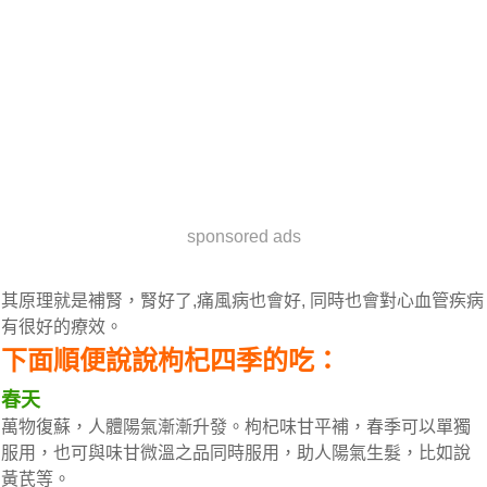
sponsored ads
其原理就是補腎，腎好了,痛風病也會好, 同時也會對心血管疾病
有很好的療效。
下面順便說說枸杞四季的吃：
春天
萬物復蘇，人體陽氣漸漸升發。枸杞味甘平補，春季可以單獨
服用，也可與味甘微溫之品同時服用，助人陽氣生髮，比如說
黃芪等。