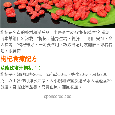
枸杞是名貴的藥材和滋補品，中醫很早就有“枸杞養生”的說法。
《本草綱目》記載：“枸杞，補腎生精，養肝……明目安神，令
人長壽。”枸杞雖好，一定要會用，巧妙搭配功效翻倍。都看看
吧，很神奇！
枸杞食療配方
草龍珠蜜汁枸杞子：
枸杞子、龍眼肉各20克，葡萄乾50克，蜂蜜20克，鳳梨200
克。以上各種用淨水沖淨，入小碗加蜂蜜及適量水入蒸籠蒸20
分鐘。常服延年益壽，充實正氣，補氣養血。
sponsored ads