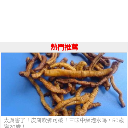
熱門推薦
太厲害了！皮膚吹彈可破！三味中藥泡水喝，50歲
變20歲！