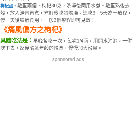
雞蛋兩個，枸杞30克，洗淨後同用水煮。雞蛋熟後去
枸杞蛋。
殼，放入湯內再煮，煮好後吃蛋喝湯。連吃3－5天為一療程，
停一天後繼續食用。一般3個療程即可見效！
《痛風偏方之枸杞》
具體吃法是：
早晚各吃一次，每次1/4兩，用開水沖泡，一併
吃下去，然後隨著年齡的增長，慢慢加大份量。
sponsored ads