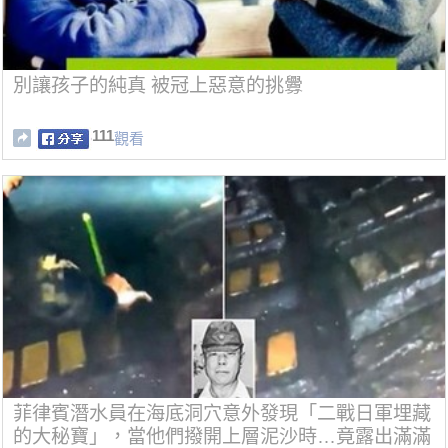
別讓孩子的純真 被冠上惡意的挑釁
111
觀看
菲律賓潛水員在海底洞穴意外發現「二戰日軍埋藏
的大秘寶」，當他們撥開上層泥沙時…竟露出滿滿