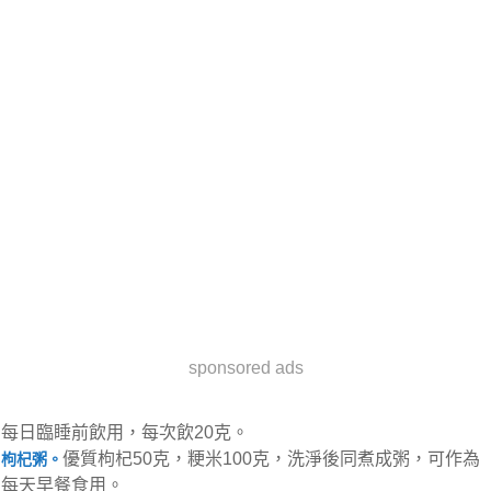
sponsored ads
每日臨睡前飲用，每次飲20克。
優質枸杞50克，粳米100克，洗淨後同煮成粥，可作為
枸杞粥。
每天早餐食用。