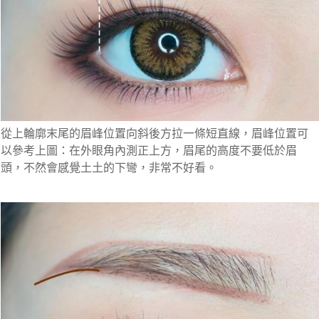
從上輪廓末尾的眉峰位置向斜後方拉一條短直線，眉峰位置可
以參考上圖：在外眼角內測正上方，眉尾的高度不要低於眉
頭，不然會感覺土土的下彎，非常不好看。