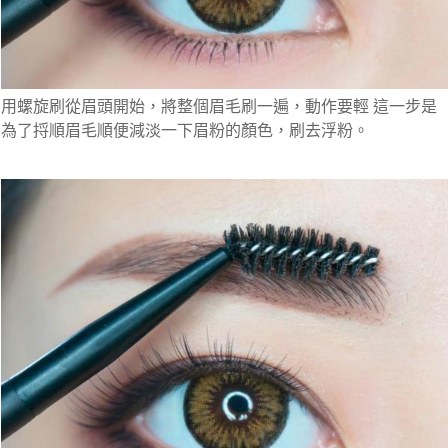
用螺旋刷從眉頭開始，將整個眉毛刷一遍，動作要輕 這一步是
為了捋順眉毛順便減淡一下眉粉的顏色，刷去浮粉。