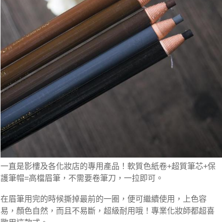
一直是影樓及各化妝店的專用產品！軟質色紙卷+超質筆芯+保
護筆帽=高檔眉筆，不需要卷筆刀，一拉即可。
在眉筆用完的時候撕掉最前的一圈，便可繼續使用，上色容
易，顏色自然，而且不易斷，超級耐用哦！專業化妝師都超喜