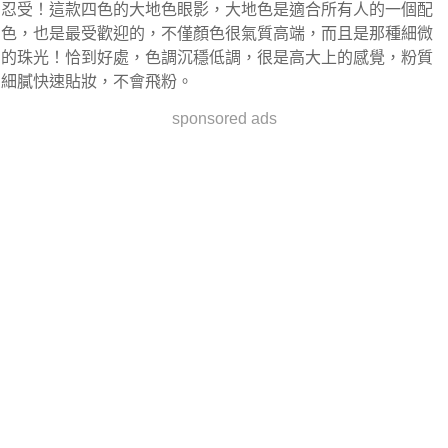
忍受！這款四色的大地色眼影，大地色是適合所有人的一個配
色，也是最受歡迎的，不僅顏色很氣質高端，而且是那種細微
的珠光！恰到好處，色調沉穩低調，很是高大上的感覺，粉質
細膩快速貼妝，不會飛粉。
sponsored ads