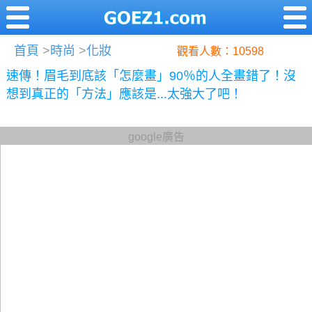
首頁
>
時尚
>
化妝
觀看人數：10598
速傳！眉毛到底該「怎麼畫」90％的人全畫錯了！沒
想到真正的「方法」應該是...太強大了吧！
google廣告