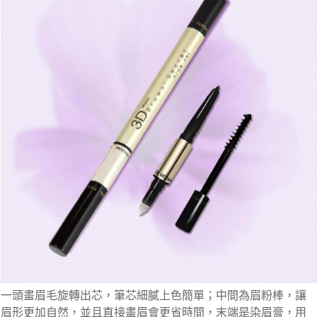
一頭畫眉毛旋轉出芯，筆芯細膩上色簡單；中間為眉粉棒，讓
眉形更加自然，並且直接畫眉會更省時間，末端是染眉膏，用