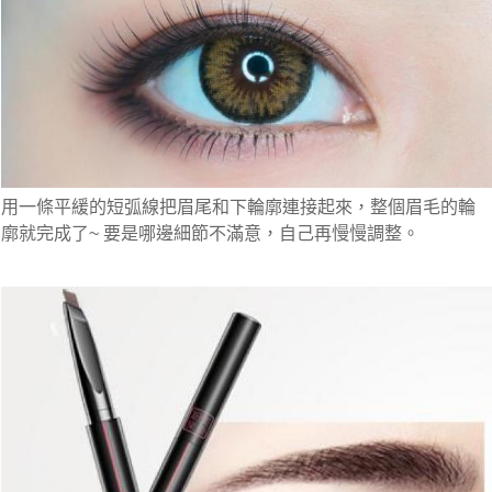
用一條平緩的短弧線把眉尾和下輪廓連接起來，整個眉毛的輪
廓就完成了~ 要是哪邊細節不滿意，自己再慢慢調整。