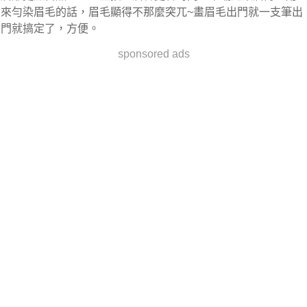
來勻染眉毛的話，眉毛顯得不那麼突兀~畫眉毛出門就一支筆出
門就搞定了，方便。
sponsored ads