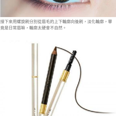
接下來用螺旋刷分別從眉毛的上下輪廓向後刷，淡化輪廓，畢
竟是日常眉嘛，輪廓太硬會不自然。