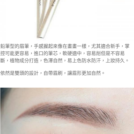
鉛筆型的眉筆，手感握起來像在畫畫一樣，尤其適合新手，掌
控可能更容易，進口的筆芯，軟硬適中，容易削但是不容易
斷，植物成分打造，色澤自然，易上色防水防汗，上妝持久。
依然是雙頭的設計，自帶眉刷，讓眉形更加自然。