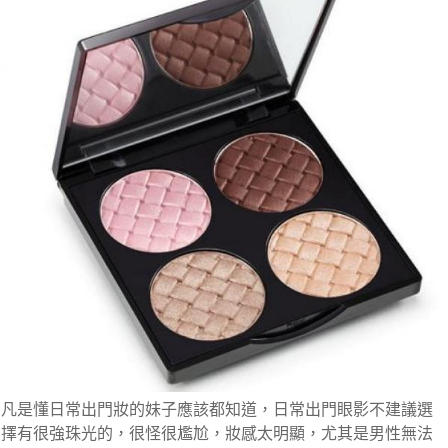
凡是懂日常出門妝的妹子應該都知道，日常出門眼影不建議選
擇有很強珠光的，很怪很尷尬，妝感太明顯，尤其是男性無法